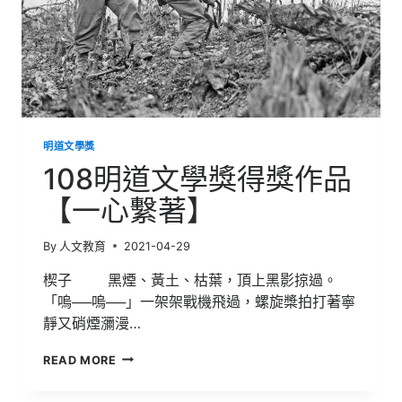
明道文學獎
108明道文學獎得獎作品
【一心繫著】
By
人文教育
2021-04-29
楔子 黑煙、黃土、枯葉，頂上黑影掠過。
「嗚──嗚──」一架架戰機飛過，螺旋槳拍打著寧
靜又硝煙瀰漫…
108
READ MORE
明
道