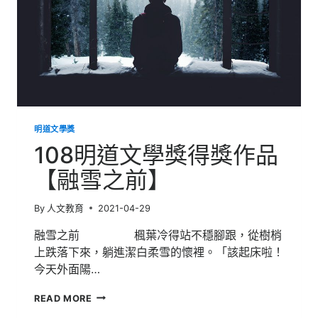
明道文學獎
108明道文學獎得獎作品
【融雪之前】
By
人文教育
2021-04-29
融雪之前 楓葉冷得站不穩腳跟，從樹梢
上跌落下來，躺進潔白柔雪的懷裡。「該起床啦！
今天外面陽…
108
READ MORE
明