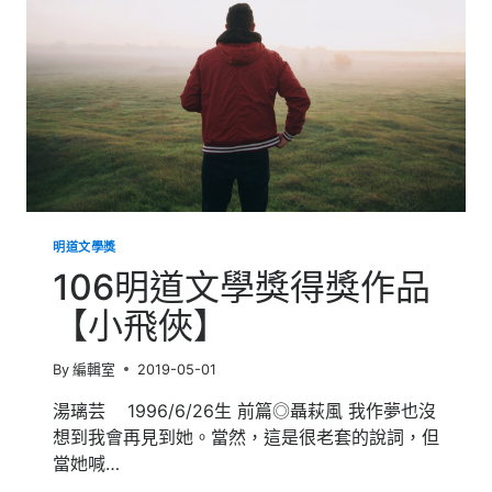
品
【詠
梅】
明道文學獎
106明道文學獎得獎作品
【小飛俠】
By
編輯室
2019-05-01
湯璃芸 1996/6/26生 前篇◎聶萩風 我作夢也沒
想到我會再見到她。當然，這是很老套的說詞，但
當她喊…