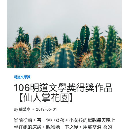
得
獎
作
品
【死
神
獨
白】
明道文學獎
106明道文學獎得獎作品
【仙人掌花園】
By
編輯室
2019-05-01
從前從前，有一個小女孩。小女孩的母親每天晚上
坐在她的床邊，親吻她一下之後，用那雙溫 柔的