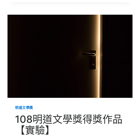
道
文
學
獎
得
獎
作
品
【融
雪
之
前】
明道文學獎
108明道文學獎得獎作品
【實驗】