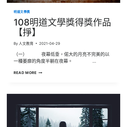
明道文學獎
108明道文學獎得獎作品
【掙】
By
人文教育
2021-04-29
（一） 夜幕低垂，偌大的月亮不完美的以
一種萎靡的角度半躺在夜幕。 …
108
READ MORE
明
道
文
學
獎
得
獎
作
品
【掙】