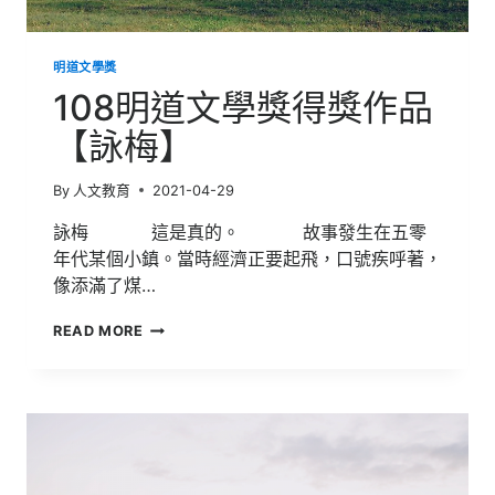
明道文學獎
108明道文學獎得獎作品
【詠梅】
By
人文教育
2021-04-29
詠梅 這是真的。 故事發生在五零
年代某個小鎮。當時經濟正要起飛，口號疾呼著，
像添滿了煤…
108
READ MORE
明
道
文
學
獎
得
獎
作