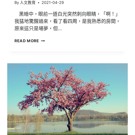
By
人文教育
2021-04-29
黑暗中，眼前一道白光突然刺向眼睛，「啊！」
我猛地驚醒過來，看了看四周，是我熟悉的房間，
原來這只是場夢，但…
108
READ MORE
明
道
文
學
獎
得
獎
作
品
【實
驗】