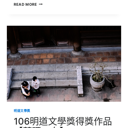
106
READ MORE
明
道
文
學
獎
得
獎
作
品
【小
飛
俠】
明道文學獎
106明道文學獎得獎作品