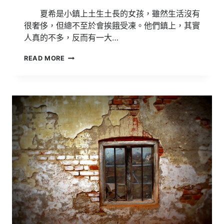
夏希是小鎮上土生土長的女孩，雖然生活沒有
很奢侈，但總不至於會挨餓受凍。他們鎮上，其實
人真的不多，反而有一大…
108
READ MORE
明
道
文
學
獎
得
獎
作
品
【淪
落】