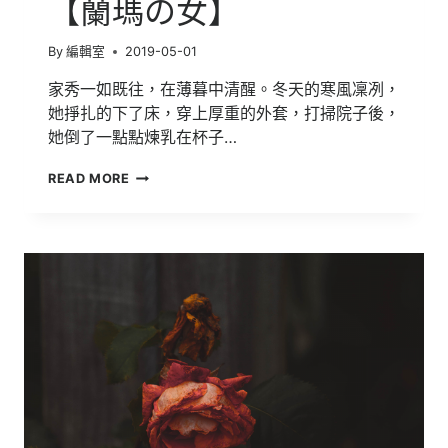
【蘭瑪の女】
By
編輯室
2019-05-01
家秀一如既往，在薄暮中清醒。冬天的寒風凜冽，
她掙扎的下了床，穿上厚重的外套，打掃院子後，
她倒了一點點煉乳在杯子…
106
READ MORE
明
道
文
學
獎
得
獎
作
品
【蘭
瑪
の
女】