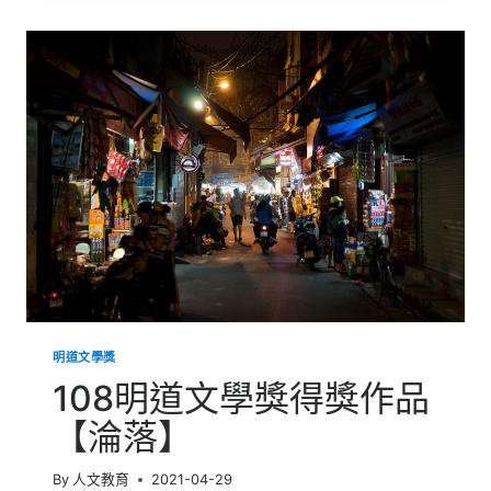
文
學
獎
得
獎
作
品
【一
心
繫
著】
明道文學獎
108明道文學獎得獎作品
【淪落】
By
人文教育
2021-04-29