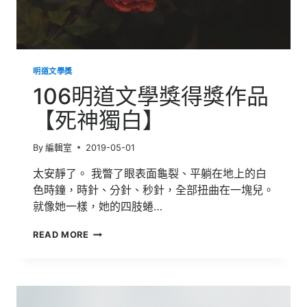
明道文學獎
106明道文學獎得獎作品
【死神獨白】
By
編輯室
2019-05-01
太安靜了。 我瞥了眼表面龜裂、平躺在地上的白
色時鐘，時針、分針、秒針，全部扭曲在一塊兒。
就像她一樣，她的四肢蜷…
106
READ MORE
明
道
文
學
獎