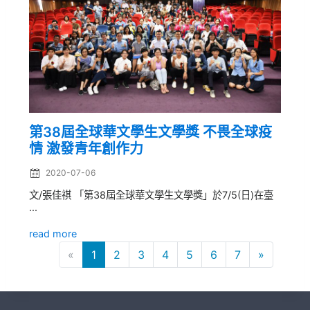
第38屆全球華文學生文學獎 不畏全球疫
情 激發青年創作力
2020-07-06
文/張佳祺 「第38屆全球華文學生文學獎」於7/5(日)在臺
...
read more
«
1
2
3
4
5
6
7
»