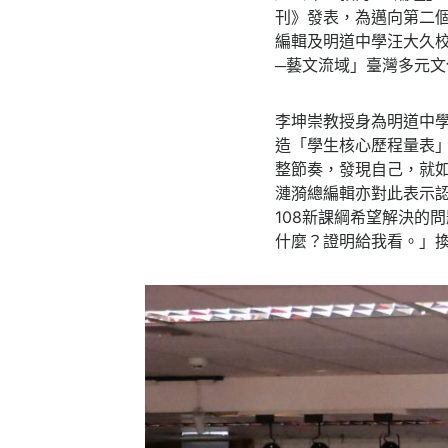
刊》發表，為邁向第二個五
編輯及明道中學汪大久
─藝文流域」臺灣多元文
李坤崇教授身為明道中
造「學生核心歷程量表
整節奏，發現自己，就如同明
漣漪總編輯亦對此表示認
108新課綱希望解決的
什麼？證明給我看。」