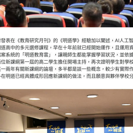
發表在《教育研究月刊》的《明道學》經驗加以闡述，AI人工
明道高中的多元選修課程，早在十年前就已經開始運作，且運用
檔案系統的「明道教育雲」，讓親師生都能掌握學習狀況，並依
兩位新課綱第一屆的高二學生擔任開場主持，再次證明學生對學
這一兩年有關新課綱的論壇，多半都是談一些概念，較少有實際
多在明道已經具體成形回應新課綱的做法，而且願意與夥伴學校