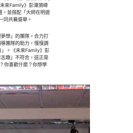
來Family》彭漣漪總
壇，並搭配「大師在明道
一同共襄盛舉。
現夢想」的團隊，合力打
輔導團隊的助力，慢慢調
)」。《未來Family》彭
業志趣」不符合，這正是
麼？你喜歡什麼？你想學