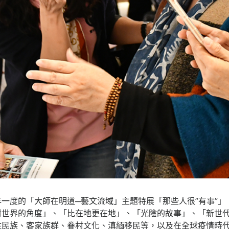
一度的「大師在明道─藝文流域」主題特展「那些人很”有事”」
對世界的角度」、「比在地更在地」、「光陰的故事」、「新世
住民族、客家族群、眷村文化、滇緬移民等，以及在全球疫情時