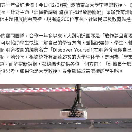
十年做好準備！今日(12/3)特別邀請南華大學李坤崇教授、《未
校長，針對主題「讀懂新課綱 幫孩子找出致勝關鍵」舉辦教育論
化主題特展開幕典禮，現場逾200位家長、社區民眾及教育先進
學的顧問團隊，合作一年多以來，大讚明道團隊是「敢作夢且實
」可以協助學生快速了解自己的學習方向，並搭配老師、學生、
道校園的經典名言「Discover Yourself(在明道發現你自己
同，她分享，根據統計有高達27%的大學生休學，是因為「學
問題。而解密新課綱，彭總編也提供各位一個方向：「你擅長什
換位思考，如果你是大學教授，最希望錄取甚麼樣的學生呢。