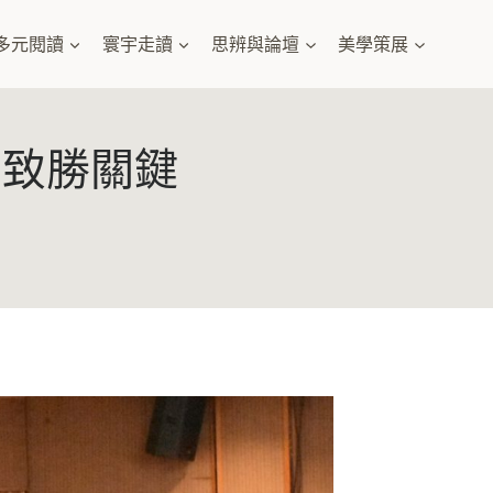
多元閱讀
寰宇走讀
思辨與論壇
美學策展
出致勝關鍵