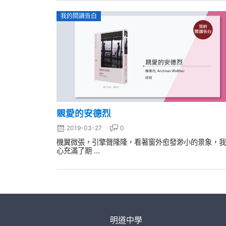
我的閱讀告白
親愛的安德烈
2019-03-27
0
機翼微張，引擎聲隆隆，看著窗外愈發渺小的景象，我
心充滿了期 ...
明道中學