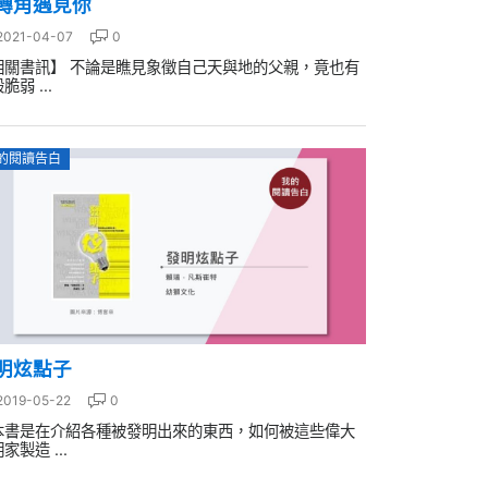
轉角遇見你
2021-04-07
0
相關書訊】 不論是瞧見象徵自己天與地的父親，竟也有
脆弱 ...
的閱讀告白
明炫點子
2019-05-22
0
本書是在介紹各種被發明出來的東西，如何被這些偉大
家製造 ...