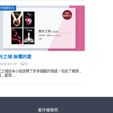
的閱讀告白
光之城‧無懼的愛
2019-03-27
0
光之城這本小說詮釋了許多細膩的情感，包括了親情﹑
﹑愛情 ...
著作權聲明