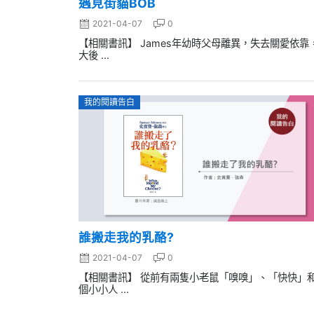
遇見街貓BOB
2021-04-07
0
【相關書訊】 James年幼時父母離異，失去關愛依靠
大後 ...
我的閱讀告白
誰搬走我的乳酪?
2021-04-07
0
【相關書訊】 從前有兩隻小老鼠「嗅嗅」、「快快」
個小小人 ...