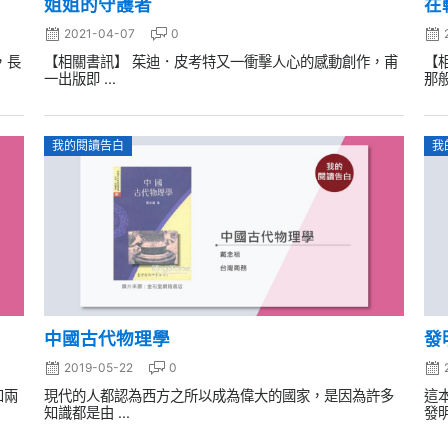
姐姐的守護者
在
2021-04-07
0
，長
【相關書訊】 茱迪．皮考特又一衝擊人心的感動創作，甫
【
一出版即 ...
那般
我的閱讀告白
我
中國古代物理學
發
2019-05-22
0
和兩
現代的人都認為西方之所以成為偉大的國家，是因為許多
這
知識都是由 ...
發明