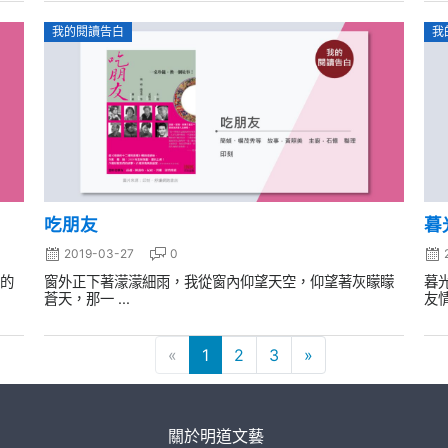
我的閱讀告白
我
吃朋友
暮
2019-03-27
0
的
窗外正下著濛濛細雨，我從窗內仰望天空，仰望著灰矇矇
暮
蒼天，那一 ...
友情
«
1
2
3
»
關於明道文藝