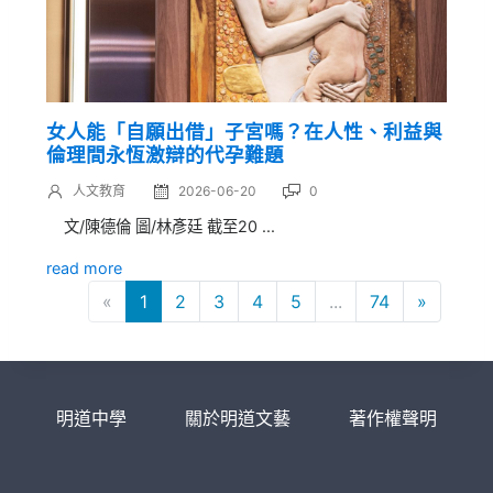
女人能「自願出借」子宮嗎？在人性、利益與
倫理間永恆激辯的代孕難題
人文教育
2026-06-20
0
文/陳德倫 圖/林彥廷 截至20 ...
read more
«
1
2
3
4
5
...
74
»
明道中學
關於明道文藝
著作權聲明