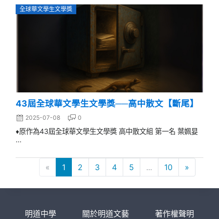
全球華文學生文學獎
43屆全球華文學生文學獎──高中散文【斷尾】
2025-07-08
0
♦原作為43屆全球華文學生文學獎 高中散文組 第一名 葉姵妟
...
«
1
2
3
4
5
...
10
»
明道中學
關於明道文藝
著作權聲明