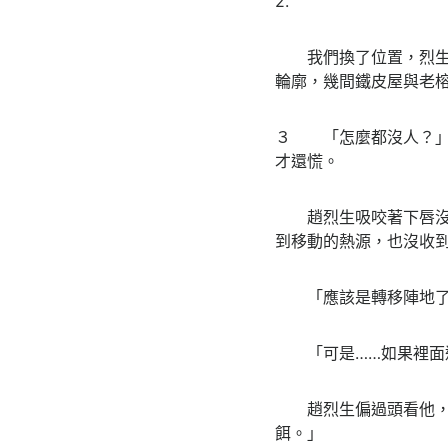
2.
我們換了位置，烈生領
輪廓，幾間鐵皮屋與老
３ 「怎麼都沒人？」
才還慌。
趙烈生吸咬著下唇沒說
到移動的熱源，也沒收
「應該是轉移陣地了。
「可是……如果裡面還
趙烈生偏過頭看他，語
餌。」