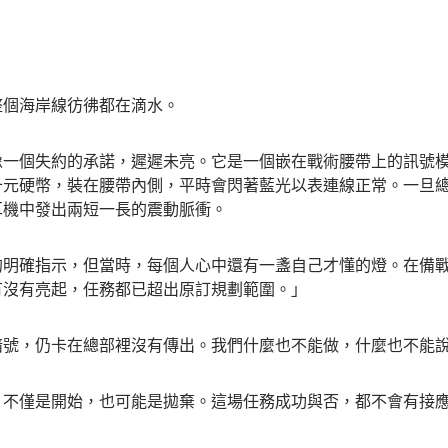
個海岸線彷彿都在滴水。
個失約的承諾，遲遲未亮。它是一個嵌在戰術腰帶上的訊號模
十元硬幣，裝在腰帶內側，平時會閃著藍光以表連線正常。一旦
耳機中發出兩短一長的震動脈衝。
確指示，但當時，每個人心中還有一盞自己才懂的燈。在備戰
有沒有亮起，任務都已超出原訂規劃範圍。」
，仍卡在總部裡沒有傳出。我們什麼也不能做，什麼也不能說
僅是開始，也可能是拋棄。這場任務成功與否，都不會有接