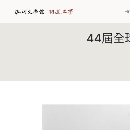
Skip
to
H
content
44屆全