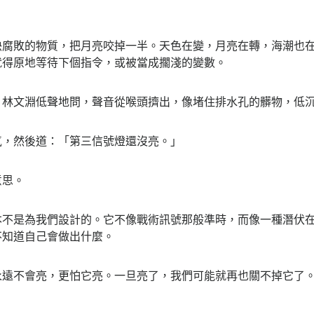
敗的物質，把月亮咬掉一半。天色在變，月亮在轉，海潮也在
就得原地等待下個指令，或被當成擱淺的變數。
文淵低聲地問，聲音從喉頭擠出，像堵住排水孔的髒物，低沉
然後道：「第三信號燈還沒亮。」
思。
是為我們設計的。它不像戰術訊號那般準時，而像一種潛伏在
不知道自己會做出什麼。
不會亮，更怕它亮。一旦亮了，我們可能就再也關不掉它了