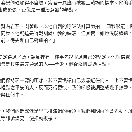
勢僵硬顯得不自然，宛若一具臨時被搬上戰場的標本。他的手
查或緊張，更像是一種潛意識的舉動。
貼岩石，閉著眼，以他自創的呼吸法計算節拍──四秒吸氣，四
序同步。他稱這是特戰訓練中教的訣竅，但其實，誰也沒驗證過
之前，得先和自己對過拍。」
定得過了頭，語氣裡有一種事先說服過自己的堅定。他相信戰
會是其中最先通過的人──至少，他從沒懷疑過這點。
保持著一臂的距離。我不習慣讓自己太靠近任何人，也不習慣
心裡默念平安的人，反而死得更快。我的呼吸被調整成幾乎無聲
參與任何事。
我們的靜默像是早已排演過的橋段。我們卻明白誰會先動、誰
只等訊號燈亮，便扣動扳機。