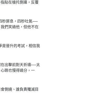
指貼在槍托側邊，反覆
秒屏息，四秒吐氣──
。我們笑過他，但他不在
爭是晉升的考試，相信我
在出擊前對天祈禱──太
，心跳也慢得過分，一
會側繞、誰負責殲滅目