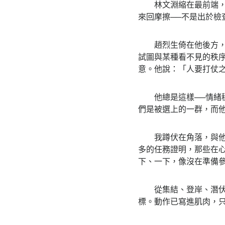
林文淵縮在最前端，姿
來回摩擦──不是出於檢
趙烈生倚在他後方，背
試圖與某種看不見的秩
意。他說：「人要打仗
他總是這樣──情緒穩
們是被選上的一群，而他
我蹲伏在角落，與他們
多的任務證明，那些在
下、一下，像沒在準備
從集結、登岸、潛伏，
標。動作已寫進肌肉，