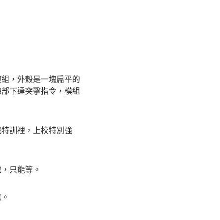
組，外殼是一塊扁平的
總部下達突擊指令，模組
特訓裡，上校特別強
，只能等。
應。