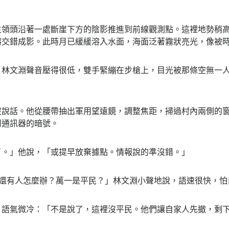
頭沿著一處斷崖下方的陰影推進到前線觀測點。這裡地勢稍高
榕交錯成影。此時月已緩緩溶入水面，海面泛著霧狀亮光，像被
林文淵聲音壓得很低，雙手緊繃在步槍上，目光被那條空無一人
話。他從腰帶抽出軍用望遠鏡，調整焦距，掃過村內兩側的窗
到通訊器的暗號。
」他說，「或提早放棄據點。情報說的準沒錯。」
有人怎麼辦？萬一是平民？」林文淵小聲地說，語速很快，怕
氣微冷：「不是說了，這裡沒平民。他們讓自家人先撤，剩下