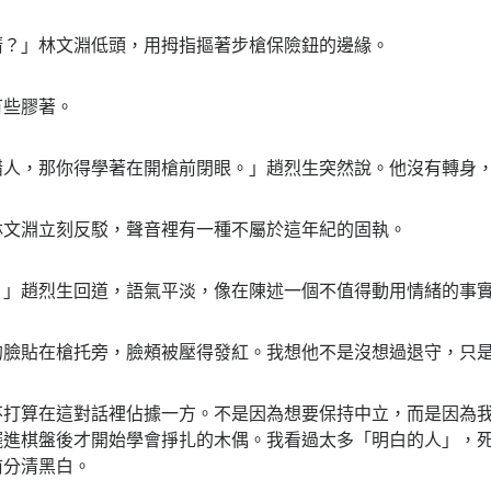
」林文淵低頭，用拇指摳著步槍保險鈕的邊緣。
些膠著。
，那你得學著在開槍前閉眼。」趙烈生突然說。他沒有轉身，
淵立刻反駁，聲音裡有一種不屬於這年紀的固執。
趙烈生回道，語氣平淡，像在陳述一個不值得動用情緒的事
貼在槍托旁，臉頰被壓得發紅。我想他不是沒想過退守，只是
算在這對話裡佔據一方。不是因為想要保持中立，而是因為我
擺進棋盤後才開始學會掙扎的木偶。我看過太多「明白的人」，
前分清黑白。