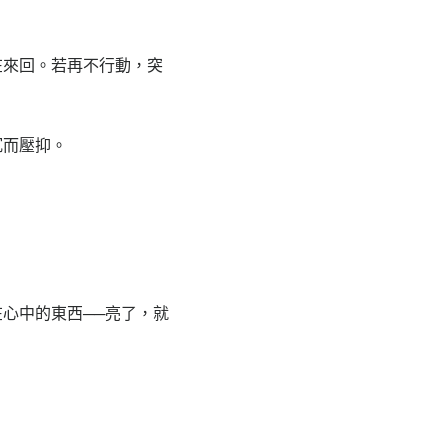
來回。若再不行動，突
而壓抑。
心中的東西──亮了，就
。