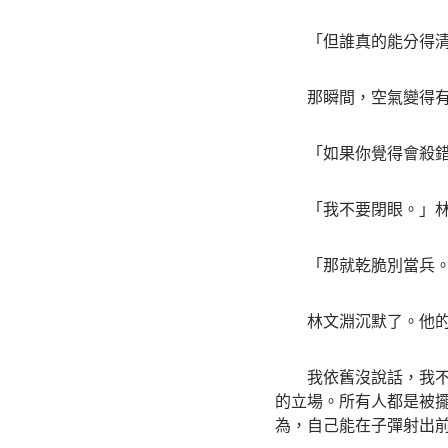
「但誰真的能分得清？
那瞬間，空氣變得有
「如果你覺得會殺錯人
「我不要閉眼。」林文
「那就乾脆別當兵。」
林文淵沉默了。他的臉
我依舊沒說話，我不打
的立場。所有人都是被
為，自己能在子彈射出