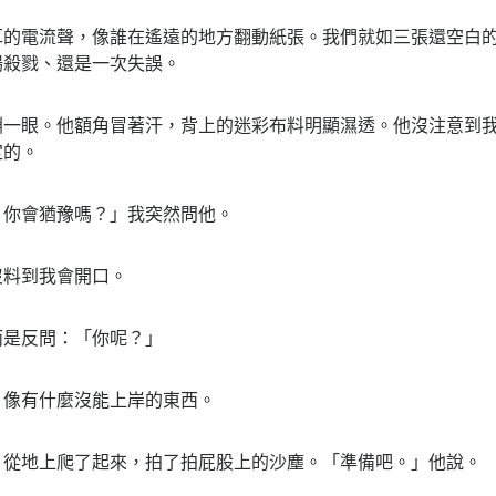
電流聲，像誰在遙遠的地方翻動紙張。我們就如三張還空白的
場殺戮、還是一次失誤。
眼。他額角冒著汗，背上的迷彩布料明顯濕透。他沒注意到我
定的。
你會猶豫嗎？」我突然問他。
料到我會開口。
是反問：「你呢？」
像有什麼沒能上岸的東西。
地上爬了起來，拍了拍屁股上的沙塵。「準備吧。」他說。