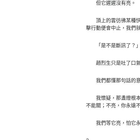
但它遲遲沒有亮。
頂上的雲彷彿某種快腐
擊行動便會中止，我們
「是不是斷訊了？」林
趙烈生只是吐了口氣，
我們都懂那句話的意
我懷疑，那盞燈根本不
不能關；不亮，你永遠
我們等它亮，怕它永遠