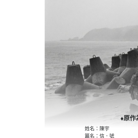
♦原作
姓名：陳宇
篇名：信．號