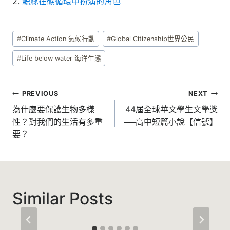
2.
鯨豚在碳循環中扮演的角色
Post
#
Climate Action 氣候行動
#
Global Citizenship世界公民
Tags:
#
Life below water 海洋生態
文
PREVIOUS
NEXT
章
為什麼要保護生物多樣
44屆全球華文學生文學獎
性？對我們的生活有多重
──高中短篇小說【信號】
導
要？
覽
Similar Posts