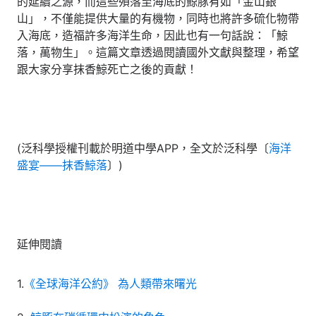
的延續之源，而這些殞落至海底的鯨豚有如「金山銀
山」，不僅能提供大量的有機物，同時也將許多硫化物帶
入海底，造福許多海洋生命，因此也有一句話說：「鯨
落，萬物生」。這篇文章透過閱讀國外文獻與整理，希望
跟大家分享抹香鯨死亡之後的貢獻！
(
泛科學
授權刊載於明道中學APP，全文於
泛科學
〔
海洋
盛宴——抹香鯨落
〕)
延伸閱讀
1.
《全球海洋公約》 為人類帶來曙光