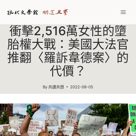
Skip
to
content
衝擊2,516萬女性的墮
胎權大戰：美國大法官
推翻〈羅訴韋德案〉的
代價？
By
共讀共想
2022-08-05