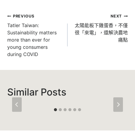
文
PREVIOUS
NEXT
章
Tatler Taiwan:
太陽能板下雞蛋香，不僅
Sustainability matters
很「來電」，還解決農地
導
more than ever for
痛點
覽
young consumers
during COVID
Similar Posts