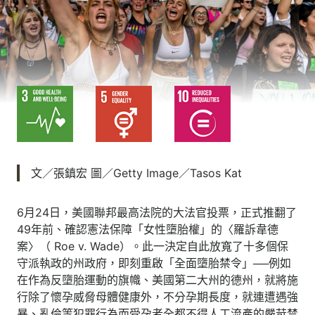
文／張鎮宏 圖／Getty Image／Tasos Kat
6月24日，美國聯邦最高法院的大法官投票，正式推翻了
49年前、確認憲法保障「女性墮胎權」的〈羅訴韋德
案〉（ Roe v. Wade）。此一決定自此放寬了十多個保
守派執政的州政府，即刻重啟「全面墮胎禁令」──例如
在作為反墮胎運動的旗幟、美國第二大州的德州，就將施
行除了懷孕威脅母體健康外，不分孕期長度，就連遭遇強
暴、亂倫等犯罪行為而受孕者全都不得人工流產的嚴苛禁