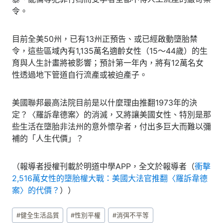
令。
目前全美50州，已有13州正預告、或已經啟動墮胎禁
令，這些區域內有1,135萬名適齡女性（15～44歲）的生
育與人生計畫將被影響；預計第一年內，將有12萬名女
性透過地下管道自行流產或被迫產子。
美國聯邦最高法院目前是以什麼理由推翻1973年的決
定？〈羅訴韋德案〉的消滅，又將讓美國女性、特別是那
些生活在墮胎非法州的意外懷孕者，付出多巨大而難以彌
補的「人生代價」？
（報導者授權刊載於明道中學APP，全文於報導者（
衝擊
2,516萬女性的墮胎權大戰：美國大法官推翻〈羅訴韋德
案〉的代價？
））
Post
#
健全生活品質
#
性別平權
#
消弭不平等
Tags: