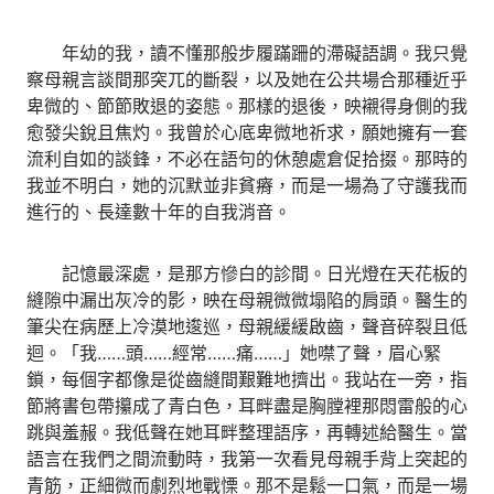
​ 年幼的我，讀不懂那般步履蹣跚的滯礙語調。我只覺
察母親言談間那突兀的斷裂，以及她在公共場合那種近乎
卑微的、節節敗退的姿態。那樣的退後，映襯得身側的我
愈發尖銳且焦灼。我曾於心底卑微地祈求，願她擁有一套
流利自如的談鋒，不必在語句的休憩處倉促拾掇。那時的
我並不明白，她的沉默並非貧瘠，而是一場為了守護我而
進行的、長達數十年的自我消音。
​ 記憶最深處，是那方慘白的診間。日光燈在天花板的
縫隙中漏出灰冷的影，映在母親微微塌陷的肩頭。醫生的
筆尖在病歷上冷漠地逡巡，母親緩緩啟齒，聲音碎裂且低
迴。「我……頭……經常……痛……」她噤了聲，眉心緊
鎖，每個字都像是從齒縫間艱難地擠出。我站在一旁，指
節將書包帶攥成了青白色，耳畔盡是胸膛裡那悶雷般的心
跳與羞赧。我低聲在她耳畔整理語序，再轉述給醫生。當
語言在我們之間流動時，我第一次看見母親手背上突起的
青筋，正細微而劇烈地戰慄。那不是鬆一口氣，而是一場