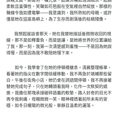
柔軟且富彈性，笑聲如花苞般在空氣裡自然綻放。那樣的
聲線令我如遭電擊——我意識到，我所熟知的母親，或許
僅是她在這座島嶼上，為了生存而剝落後的枯槁殘像。
我想起座談會那天，她在我替她接話後微微收回的視
線，那不是如釋重負，而是退讓，是她將世界的位置讓給
了我。那一刻，我第一次清楚感到羞愧——不是因為她說
得慢，而是因為我不敢陪她慢下來。
​ 如今，我學會了在她的停頓裡棲息。清晨整理帳單，
看著她的指尖在數字間徐緩移動，我不再急於填補那些留
白。午後在街角小店，她仍會在詞語間停頓，我不再搶著
替她完成句子，只在她轉頭看我時，化作一次默契的遞
進。我擔任那塊承接破碎語義的軟墊，路人好奇的目光不
再令我刺痛，母親微微一笑，眼神裡透著前所未有的安
穩，如冬日暖陽的微光般，寧靜且溫柔的灑落。