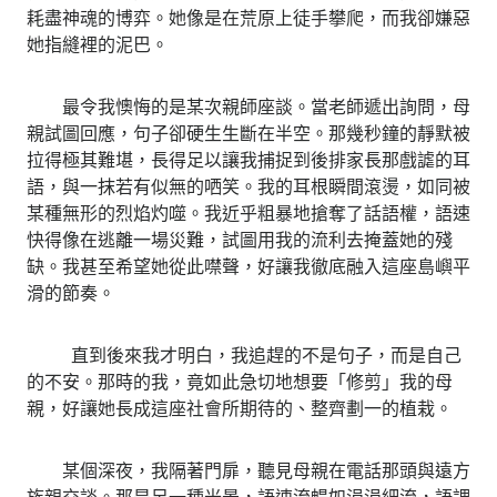
耗盡神魂的博弈。她像是在荒原上徒手攀爬，而我卻嫌惡
她指縫裡的泥巴。
​ 最令我懊悔的是某次親師座談。當老師遞出詢問，母
親試圖回應，句子卻硬生生斷在半空。那幾秒鐘的靜默被
拉得極其難堪，長得足以讓我捕捉到後排家長那戲謔的耳
語，與一抹若有似無的哂笑。我的耳根瞬間滾燙，如同被
某種無形的烈焰灼噬。我近乎粗暴地搶奪了話語權，語速
快得像在逃離一場災難，試圖用我的流利去掩蓋她的殘
缺。我甚至希望她從此噤聲，好讓我徹底融入這座島嶼平
滑的節奏。
直到後來我才明白，我追趕的不是句子，而是自己
的不安。那時的我，竟如此急切地想要「修剪」我的母
親，好讓她長成這座社會所期待的、整齊劃一的植栽。
​ 某個深夜，我隔著門扉，聽見母親在電話那頭與遠方
族親交談。那是另一種光景，語速流暢如涓涓細流，語調