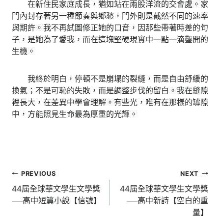
​ 在新住民家庭成長，猶如站在兩股洋流的交會處。家
門內封存著另一種節奏與鄉愁，門外則是截然不同的速率
與期許。我不再試圖修正她的口音，因那些帶著時差的句
子，是她為了愛我，而在這塊堅硬現實中一點一滴鑿開的
生機。
​ 我終於明白，停頓不是崩塌的裂縫，而是自由舒緩的
換氣；不是可恥的失敗，而是調整步伐的留白。我在縫隙
裡長大，在差異中學會理解。有些光，唯有在那樣的罅隙
中，方能照見生命最為厚重的光輝。
文
PREVIOUS
NEXT
章
44屆全球華文學生文學獎
44屆全球華文學生文學獎
──高中短篇小說【信號】
──高中新詩【空白的重
導
量】