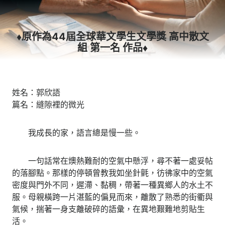
♦原作為44屆全球華文學生文學獎 高中散文
組 第一名 作品♦
姓名：郭欣語
篇名：縫隙裡的微光
我成長的家，語言總是慢一些。
​ 一句話常在燠熱難耐的空氣中懸浮，尋不著一處妥帖
的落腳點。那樣的停頓曾教我如坐針氈，彷彿家中的空氣
密度與門外不同，遲滯、黏稠，帶著一種異鄉人的水土不
服。母親橫跨一片湛藍的偏見而來，離散了熟悉的街衢與
氣候，揣著一身支離破碎的語彙，在異地艱難地剪貼生
活。