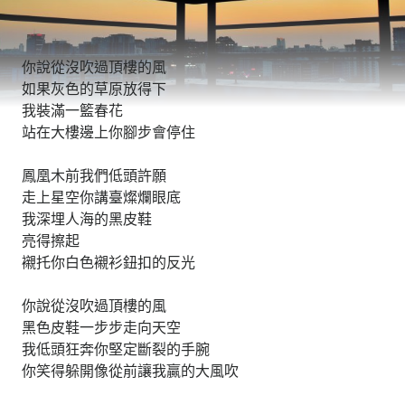
你說從沒吹過頂樓的風
如果灰色的草原放得下
我裝滿一籃春花
站在大樓邊上你腳步會停住
鳳凰木前我們低頭許願
走上星空你講臺燦爛眼底
我深埋人海的黑皮鞋
亮得擦起
襯托你白色襯衫鈕扣的反光
你說從沒吹過頂樓的風
黑色皮鞋一步步走向天空
我低頭狂奔你堅定斷裂的手腕
你笑得躲開像從前讓我贏的大風吹