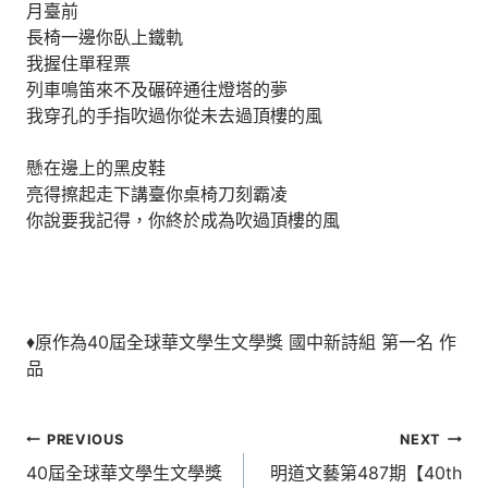
月臺前
長椅一邊你臥上鐵軌
我握住單程票
列車鳴笛來不及碾碎通往燈塔的夢
我穿孔的手指吹過你從未去過頂樓的風
懸在邊上的黑皮鞋
亮得擦起走下講臺你桌椅刀刻霸凌
你說要我記得，你終於成為吹過頂樓的風
♦原作為40屆全球華文學生文學獎 國中新詩組 第一名 作
品
文
PREVIOUS
NEXT
章
40屆全球華文學生文學獎
明道文藝第487期【40th