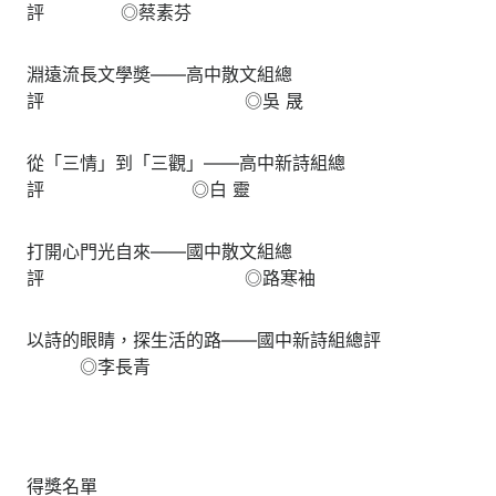
評 ◎蔡素芬
淵遠流長文學奬——高中散文組總
評 ◎吳 晟
從「三情」到「三觀」——高中新詩組總
評 ◎白 靈
打開心門光自來——國中散文組總
評 ◎路寒袖
以詩的眼睛，探生活的路——國中新詩組總評
◎李長青
得獎名單