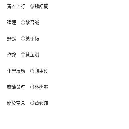
青春上行 ◎鍾語蘅
睡蓮 ◎黎晉誠
野獸 ◎黃子耘
作弊 ◎黃芷淇
化學反應 ◎張聿琦
麻油菜籽 ◎林杰翰
關於窒息 ◎黃翊瑄