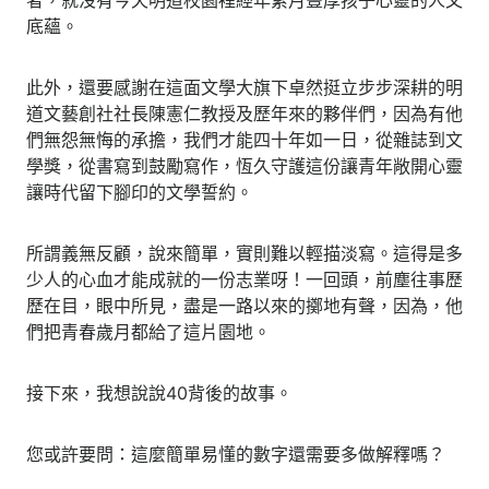
底蘊。
此外，還要感謝在這面文學大旗下卓然挺立步步深耕的明
道文藝創社社長陳憲仁教授及歷年來的夥伴們，因為有他
們無怨無悔的承擔，我們才能四十年如一日，從雜誌到文
學獎，從書寫到鼓勵寫作，恆久守護這份讓青年敞開心靈
讓時代留下腳印的文學誓約。
所謂義無反顧，說來簡單，實則難以輕描淡寫。這得是多
少人的心血才能成就的一份志業呀！一回頭，前塵往事歷
歷在目，眼中所見，盡是一路以來的擲地有聲，因為，他
們把青春歲月都給了這片園地。
接下來，我想說說40背後的故事。
您或許要問
：
這麼簡單易懂的數字還需要多做解釋嗎？