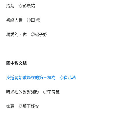
拾荒 ◎彭晨祐
初經人世 ◎田 霈
親愛的，你 ◎楊子妤
國中散文組
步道開始數過來的第三棵樹 ◎崔芯慈
時光裡的絮絮殘影 ◎李育箴
家覊 ◎蔡王妤安