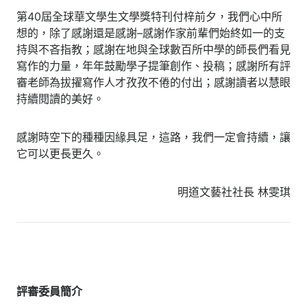
第40屆全球華文學生文學獎特刊付梓前夕，我們心中所
想的，除了感謝還是感謝–感謝作家前輩們始終如一的支
持與不吝指教；感謝在地與全球數百所中學的師長們看見
寫作的力量，年年鼓勵學子提筆創作、投稿；感謝所有評
審老師為拔擢寫作人才孜孜不倦的付出；感謝讀者以慧眼
持續閱讀的美好。
感謝時空下的種種因緣具足，這路，我們一定會持續，讓
它可以更長更久。
明道文藝社社長 林雯琪
評審委員簡介