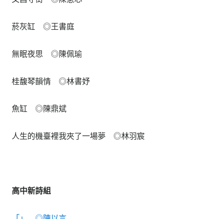
菸灰缸 ◎王書庭
無眠夜思 ◎陳佩瑜
桂馥琴韻情 ◎林書妤
魚缸 ◎陳鼎斌
人生的機臺裡我夾了一場夢 ◎林羽宸
高中新詩組
「」 ◎陳以言