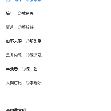
摘星 ◎林彤恩
窗戶 ◎蔡於靜
如夢未醒 ◎張樂喬
是非尖教 ◎陳鼎斌
半池春 ◎陳 皙
人間芭比 ◎李瑞妍
高中散文組