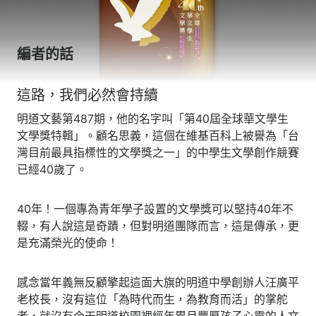
編者的話
這路，我們必然會持續
明道文藝第487期，他的名字叫「第40屆全球華文學生
文學獎特輯」。顧名思義，這個在維基百科上被譽為
「
台
灣目前最具指標性的文學獎之一
」
的中學生文學創作競賽
已經40歲了。
40年！一個專為青年學子設置的文學獎可以堅持40年不
輟，有人說這是奇蹟，但對明道團隊而言，這是傳承，更
是充滿榮光的使命！
感念當年義無反顧擎起這面大旗的明道中學創辦人汪廣平
老校長，沒有這位「為時代而生，為教育而活」的掌舵
者，就沒有今天明道校園裡經年累月豐厚孩子心靈的人文