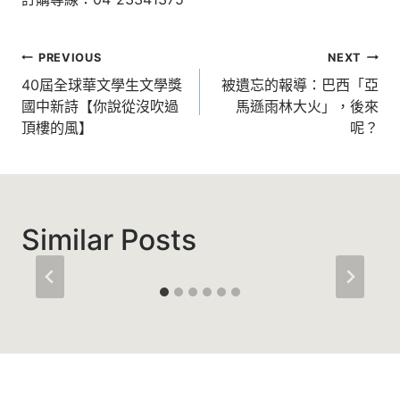
文
PREVIOUS
NEXT
章
40屆全球華文學生文學獎
被遺忘的報導：巴西「亞
國中新詩【你說從沒吹過
馬遜雨林大火」，後來
導
頂樓的風】
呢？
覽
Similar Posts