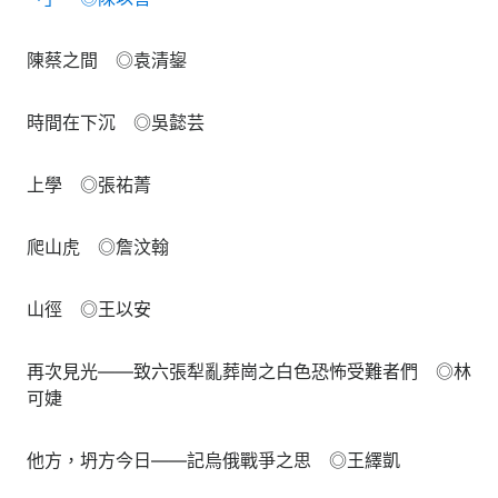
陳蔡之間 ◎袁清鋆
時間在下沉 ◎吳懿芸
上學 ◎張祐菁
爬山虎 ◎詹汶翰
山徑 ◎王以安
再次見光——致六張犁亂葬崗之白色恐怖受難者們 ◎林
可婕
他方，坍方今日——記烏俄戰爭之思 ◎王繹凱