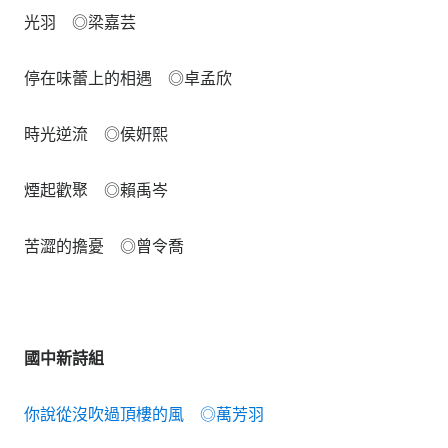
光羽 ◎梁嘉芸
停在味蕾上的相遇 ◎卓孟欣
時光逆流 ◎侯姸熙
煙起歡聚 ◎賴禹岑
苦澀的擔憂 ◎曾令喬
國中新詩組
你說從沒吹過頂樓的風 ◎萬芳羽