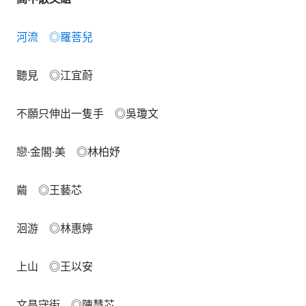
河流 ◎羅菩兒
聽見 ◎江宜蔚
不願只伸出一隻手 ◎吳瓊文
戀·金閣·美 ◎林柏妤
繭 ◎王藝芯
洄游 ◎林惠婷
上山 ◎王以安
文昌守街 ◎陳慧芯