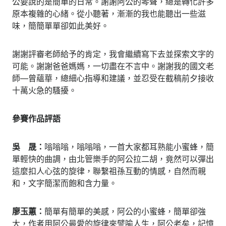
公要說的是簡單的日常。謝謝阿公的琴聲，總是轉化許多
原本複雜的心緒。從小聽著，漸漸的我也能聽出一些滋
味，簡簡單單卻如此美好。
謝謝評審老師給予的肯定，我會繼續寫下去並探索文字的
可能。謝謝爸爸媽媽，一切盡在不言中。謝謝我的國文老
師—曾蘊華，總細心指導和建議，並忍受在截稿前夕接收
十萬火急的騷擾。
參賽作品評語
吳 晟：
嗡嗡嗡，嗡嗡嗡，一首大家都耳熟能小蜜蜂，簡
單輕快的曲調，由北管樂手的阿公拉二胡，竟然可以彈出
這麼扣人心弦的旋律，聯繫祖孫互動的情感，自然而親
和，文字簡潔而飽和含力量。
廖玉蕙：
簡單有簡單的美感，阿公的小蜜蜂，簡單卻強
大，作者用阿公最愛的旋律來譬喻人生，阿公老矣，記憶