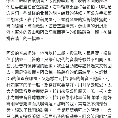
修琴，細瞇著眼調音，或微微噘起嘴，吹著琴面的塵埃。
他也喜歡坐在窗邊讀譜，右手輕敲桌面打著節拍，嘴裡念
念有詞一些謎樣的北管的譜。練琴的時候，阿公左手扣著
二胡琴弦，右手拉著馬尾弓，頭隨琴聲的抑揚頓挫擺動，
時而緩慢，時而激動，弦音空靈清亮，像山澗的涓涓細
流。窗外的青山和阿公認真而專注的側臉融為一體，彷彿
掛在牆上的一幅畫。
阿公的音感極好，他可以拉二胡、撥三弦、彈月琴，樣樣
信手拈來。北管的工尺譜和現代的音階符號並不相同，那
些北管音符像神祕的圖騰，我歪著頭把琴譜轉過來又轉回
去，還是沒搞懂。阿公總一臉慈祥的低眉端坐，告訴我
Do的位置在哪裡，又怎樣才可拉出Re的聲音。他說，弓
杆如寫字的筆一般，想寫好就要拿好，用耳朵去感受，太
大力則聲音受壓抑變扁，拉出來像公雞震天一鳴一樣，太
小力則聲音變薄弱虛空，拉出來像小綿羊低聲咩咩，剛好
時則聲音飽滿而共鳴聲遠。那時的我，常常聽不到幾分
鐘，眼珠子就開始亂轉，一會兒瞟瞟牆壁上的時鐘，一會
兒心思又追逐著窗下鄰居小孩的嬉戲聲。阿公笑呵呵地看