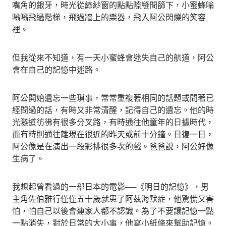
嘴角的銀牙，時光從綠紗窗的點點隙縫間篩下，小蜜蜂嗡
嗡嗡飛過階梯，飛過牆上的樂器，飛入阿公閃爍的笑容
裡。
但我從來不知道，有一天小蜜蜂會迷失自己的航道，阿公
會在自己的記憶中迷路。
阿公開始遺忘一些瑣事，常常重複著相同的話題或問著已
經問過的話，有時又非常清醒，記得自己的遺忘。他的時
光隧道彷彿有很多分叉路，有時通往他童年的日據時代，
而有時則通往離現在很近的昨天或前十分鐘。日復一日，
阿公像是在演出一段彩排很多次的戲。爸爸說，阿公好像
生病了。
我想起曾看過的一部日本的電影──《明日的記憶》，男
主角佐伯雅行僅僅五十歲就患了阿茲海默症，他驚慌又害
怕，怕自己以後會連家人都不認識。為了不要讓記憶一點
一點消失，對於日常的大小事，他寫小紙條來幫助記憶。