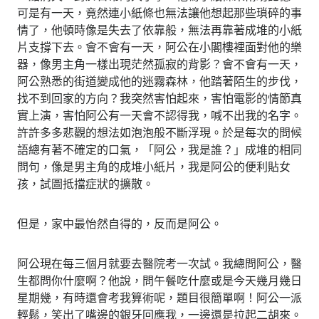
可是有一天，竟然連小紙條也無法讓他想起那些瑣碎的事
情了，他頓時像是失去了依靠般，無法再靠著成堆的小紙
片支撐下去。會不會有一天，阿公在小閣樓裡面對他的樂
器，像男主角一樣出現茫然孤寂的背影？會不會有一天，
阿公熟悉的街道變成他的迷霧森林，他踏著陌生的步伐，
找不到回家的方向？我突然害怕起來，害怕電影的情節真
實上演，害怕阿公有一天會不認得我，喊不出我的名字。
許許多多悲觀的想法如泡泡般不斷浮現。於是每次的問候
語總有著不確定的口氣，「阿公，我是誰？」成堆的相同
問句，像是男主角的成堆小紙片，我是阿公的便利貼女
孩，試圖抵擋症狀的擴散。
但是，家中最怡然自得的，反而是阿公。
阿公現在每三個月就要去醫院考一次試。我總問阿公，醫
生都問你什麼啊？他說，問午餐吃什麼或是今天幾月幾日
星期幾，有時還會考我算術呢，題目很簡單啊！阿公一派
輕鬆，笑出了嘴邊的銀牙回應我，一邊還是拉起二胡來。