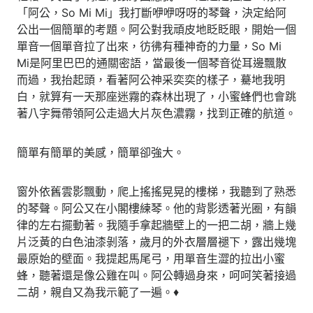
「阿公，So Mi Mi」我打斷咿咿呀呀的琴聲，決定給阿
公出一個簡單的考題。阿公對我頑皮地眨眨眼，開始一個
單音一個單音拉了出來，彷彿有種神奇的力量，So Mi
Mi是阿里巴巴的通關密語，當最後一個琴音從耳邊飄散
而過，我抬起頭，看著阿公神采奕奕的樣子，驀地我明
白，就算有一天那座迷霧的森林出現了，小蜜蜂們也會跳
著八字舞帶領阿公走過大片灰色濃霧，找到正確的航道。
簡單有簡單的美感，簡單卻強大。
窗外依舊雲影飄動，爬上搖搖晃晃的樓梯，我聽到了熟悉
的琴聲。阿公又在小閣樓練琴。他的背影透著光圈，有韻
律的左右擺動著。我隨手拿起牆壁上的一把二胡，牆上幾
片泛黃的白色油漆剝落，歲月的外衣層層褪下，露出幾塊
最原始的壁面。我提起馬尾弓，用單音生澀的拉出小蜜
蜂，聽著還是像公雞在叫。阿公轉過身來，呵呵笑著接過
二胡，親自又為我示範了一遍。♦