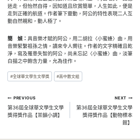
迷走，但怡然自得，因知道且欣賞簡單，人生如此，便是
走到正確的航道。作者筆下靈動，阿公的特性表現二人互
動自然親和，動人極了。
簡 媜：
具音樂才賦的阿公，用二胡拉〈小蜜蜂〉曲，用
音樂緊繫祖孫之情，讀來令人嚮往。作者的文字精確且乾
淨，寫及罹患失智的阿公，尚未忘記〈小蜜蜂〉曲，淡筆
白描之中飽含力量，允為佳作。
Post
#
全球華文學生文學獎
#
高中散文組
Tags:
文
PREVIOUS
NEXT
章
第36屆全球華文學生文學
第36屆全球華文學生文學
獎得獎作品【茶韻小調】
獎得獎作品【動物標本
導
館】
覽