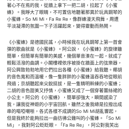
著心不在焉的我，從牆上拿下一把二胡，拉起了《小蜜
蜂》。我睜大了眼睛，不可置信地聽著那異於玩具鋼琴的
小蜜蜂，So Mi Mi，Fa Re Re，像群蜂漫天飛舞，周遭
平淡凝滯的氛圍一下子活躍起來，變得靈動而熱鬧。
《小蜜蜂》是德國民謠，小時候我在玩具鋼琴上第一首會
彈的歌曲就是《小蜜蜂》。阿公說，《小蜜蜂》的旋律雖
簡單，但簡單有簡單的美感，幾個單音湊在一起，就成了
輕鬆活潑的曲調。小閣樓裡依序被掛在牆面上的弦樂器，
阿公興致勃勃地用它們拉出各種《小蜜蜂》給我聽。椰胡
的音色寬和而溫暖，像一隻胖胖的小蜜蜂溫吞吞地從眼前
飛過；京胡聽起來尖銳挺拔，是一隻精明幹練的小蜜蜂；
二胡的音色甜美又抒情，小蜜蜂又成了一個穿著蕾絲裙的
小公主。阿公的《小蜜蜂》，簡單卻強大，瞬間感染了
我，讓我從神遊的小宇宙回航。雖然之後我總是拉撥出成
串的嘔啞嘲哳，各式各樣不成調的So Mi Mi胡亂響起，
但是我終於能夠拉出一曲彷彿公雞叫的小蜜蜂。「So Mi
Mi」，我對阿公眨眨眼，「Fa Re Re」，阿公對我笑出