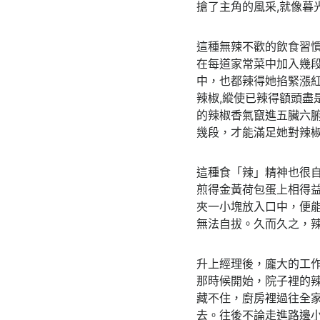
搶了主角的風采,就像暮
這種無辣不歡的飲食習慣
在每道家常菜中加入幾段
中，也都辣得她掐緊漲
辣椒,縱使已辣得額頭盡
的辣椒香氣竄進五臟六
幾段，才能滿足她對辣
這種食「辣」精神也很
煎得金黃荷包蛋上相得
夾一小塊放入口中，便
無法自拔。久而久之，
升上經理後，龐大的工
那時候開始，院子裡的
藏不住，廚房裡過往全
去。往後不論走進路邊