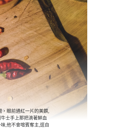
開，眼前通紅一片的美饌,
鬥牛士手上那把滴著鮮血
味,他不會喧賓奪主,逕自