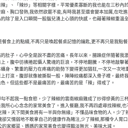
麻辣」、「辣炒」等相關字樣，平常優柔寡斷的我也能在三秒內
麻、胸口發熱,我依然欲罷不能,有時我甚至還會變本加厲,在吃
為的除了是入口瞬間一股腦兒湧上心頭的快感，也藉著辣椒重溫
是餐食上的點綴,不再只是喚起餐桌記憶的鑰匙,更不再只是我點餐
痛的肚子，心中全是說不盡的苦痛。長年以來，腸躁症伴隨著我
肩上，腹中彷彿捲起懾人驚魂的巨浪，不停地翻騰，不停地敲擊
本纏身、繁重的壓力在疼痛的助勢下變得更加猖狂,一次又一次地
床上打滾，腹部就像被撕裂一般，陣陣絞痛都深入骨子裡，最終
血色。但這些都不是最痛苦的，最痛苦的是「辣」得戒了。
卻勾不起我一點食慾，少了辣椒的雲南椒麻雞成了炒得慘黃的三
我所心心念念的家常美食了。進入餐廳,我不再四處尋找辣椒,也
吃辣，天下間美食將有一半與你無緣」不懂品味食物的人。少了
魂卻又懦弱地不敢拿自己的健康作為賭注,少了辣椒,那種令人胃
公的家鄉菜、媽媽的家常美食也變得黯淡無光、美味大減。