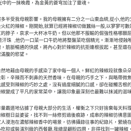
光中的一抹晚霞，為金黃的蒼穹加注了靈魂。
多半受我母親影響。我的母親擁有二分之一山東血統,從小,他的父
火紅的辣椒。剛開始,就算已經將辣椒切做蠶絲一般,以寥寥可
紅的脖子，哀求一大杯冰牛奶。但以他那不服輸的倔強性格哪願
是汗珠 ,他仍一口菜一口牛奶地將整盤菜吃個精光。漸漸地侵蝕
腑，筋脈暢通的快感，將內心對於辣椒的抗拒連根拔起，甚至還
椒滿腹的慾望。
自然地藉由母親的手感染了家中每一個人。鮮紅的辣椒段就像朵
益彰，辛辣而不刺鼻的天然香味，在母親的巧手之下，與略帶微
能感受到辣椒的巧妙之處，沒有過度細膩的口感，卻在碰觸舌根
辣椒變成了平凡的家常菜中，讓我印象最深刻也最難以抹滅的滋
作量霸道地佔據了母親大部分的生活，權衡之下只好捨棄每天料
辣椒樹日益婆娑，找不到一絲修剪過後痕跡，成串的辣椒彷彿意
家人浸泡在濃郁辣椒香中的場景，彷彿攝錄往事的紀錄片，縈繞
小吃抑或裝潢別緻的西餐廳,我總是顧盼四周，非得找到一罐辣椒