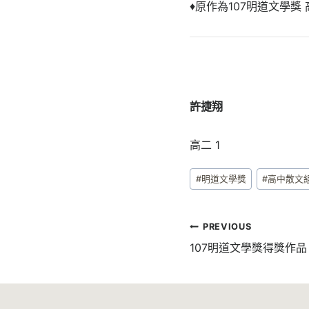
♦原作為107明道文學獎
許捷翔
高二 1
Post
#
明道文學獎
#
高中散文
Tags:
文
PREVIOUS
章
107明道文學獎得獎作
導
覽