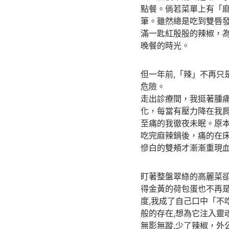
點餐。倘若菜單上有「
筆。雖然總是吃到雙唇發
滿一匙紅殷殷的辣椒，
晚餐的時光。
但一年前,「辣」不再只
危險。
走出診療間，我挺著腫
化，每當有壓力降在我
至痛的我徹夜未眠。原
吃完麻辣鍋後，痛的在
慘白的雙頰才漸漸重現
盯著整盤翠綠的高麗菜
得金黃的荷包蛋也不再是
度,我成了自己口中「不
般的存在,想為它注入靈
無影無蹤,少了辣椒，外