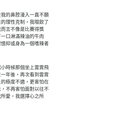
從我的鼻腔漫入一直不願
住的理性克制，我啜飲了
我而言不像是比賽得獎
下一口淋滿辣油的牛肉
記憶抑或身為一個嗜辣者
起小時候那個坐上雲霄飛
在一年後，再次看到雲霄
上的極度不適，更害怕在
怯，不再害怕面對以往不
我所愛，我選擇心之所