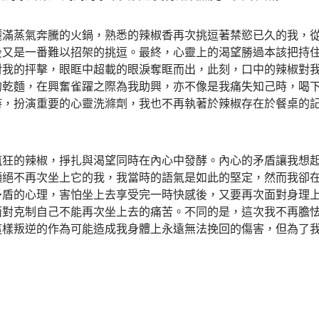
灑滿蒸氣奔騰的火鍋，熟悉的辣椒香再次挑逗著禁慾已久的我，
後又是一番難以招架的挑逗。最終，心靈上的渴望勝過本該把持
對我的抨擊，眼眶中超載的眼淚奪眶而出，此刻，口中的辣椒對
的乾麵，在興奮雀躍之際為我助興，亦不像是我痛失知己時，喝
時，扮演重要的心靈洗滌劑，我也不再執著於辣椒存在於餐桌的
瘋狂的辣椒，掙扎與渴望同時在內心中發酵。內心的矛盾讓我想
願絕不再次坐上它的我，我當時的語氣是如此的堅定，然而我卻
矛盾的心理，害怕坐上去享受完一時快感後，又要再次面對身理
面對克制自己不能再次坐上去的痛苦。不同的是，這次我不再膽
這樣叛逆的作為可能造成我身體上永遠無法挽回的傷害，但為了