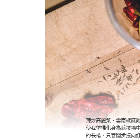
辣炒高麗菜、雲南椒麻雞
使我彷彿化身為競技場
的長槍，只管闊步撞向紅