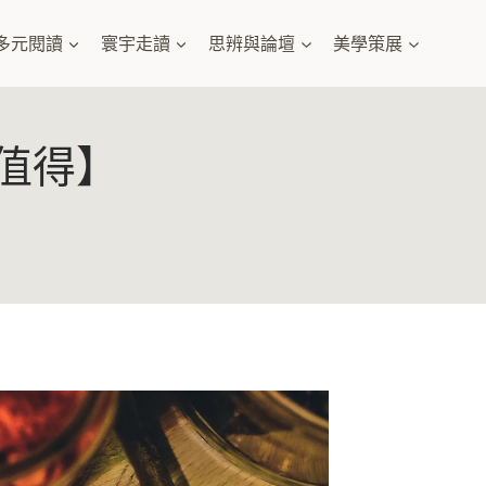
多元閱讀
寰宇走讀
思辨與論壇
美學策展
值得】