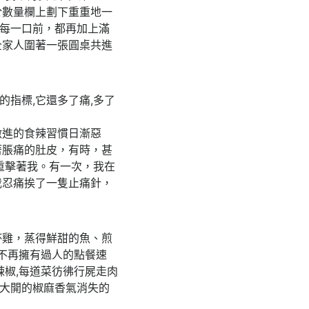
於數量欄上劃下重重地一
進每一口前，都再加上滿
全家人圍著一張圓桌共進
的指標,它還多了痛,多了
激進的食辣習慣日漸惡
著脹痛的肚皮，有時，甚
重擊著我。有一次，我在
我忍痛挨了一隻止痛針，
杯雞，蒸得鮮甜的魚、煎
不再擁有過人的點餐速
辣椒,每道菜彷彿行屍走肉
口大開的椒麻香氣消失的