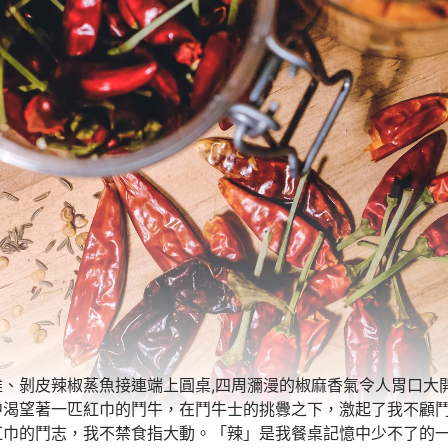
、剝皮辣椒蒸魚接連端上圓桌,四周瀰漫的椒麻香氣令人胃口大
中渴望著一匹紅巾的鬥牛，在鬥牛士的挑釁之下，激起了我不顧
巾的鬥志，我不禁食指大動。「辣」是我餐桌記憶中少不了的一