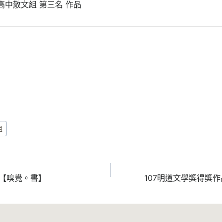
 高中散文組 第三名 作品
組
品【嗅覺。書】
107明道文學獎得獎