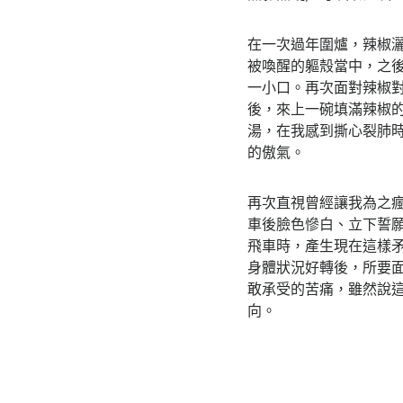
在一次過年圍爐，辣椒
被喚醒的軀殼當中，之
一小口。再次面對辣椒
後，來上一碗填滿辣椒
湯，在我感到撕心裂肺
的傲氣。
再次直視曾經讓我為之
車後臉色慘白、立下誓
飛車時，產生現在這樣
身體狀況好轉後，所要
敢承受的苦痛，雖然說
向。