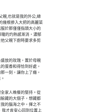
親,也就是我的外公,總
數的幾根摻入大把的高麗菜
屈服於那僅僅指頭大小的
喉嚨的灼熱感漸消，濃郁
在他父親下廚時要求多剪
朵盛放的玫瑰，置於母親
焦的蛋香和得恰到好處，
的那一刻，讓你上了癮，
味。
理全家人晚餐的堅持。從
圖躲藏的大個子，想藏都
在我的腦海之中，揮之不
，我才肯安心回到位置上