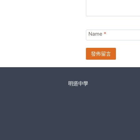
Name
*
明道中學