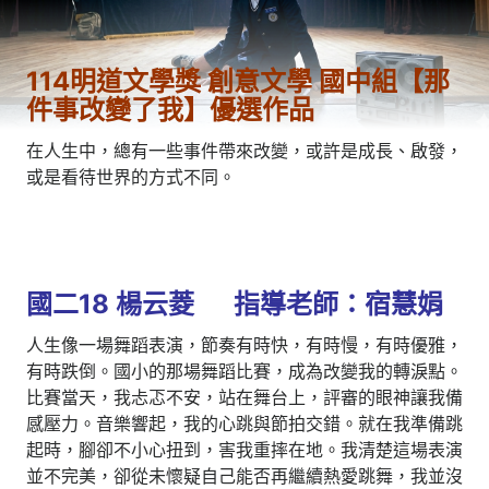
114明道文學獎 創意文學 國中組【那
件事改變了我】優選作品
在人生中，總有一些事件帶來改變，或許是成長、啟發，
或是看待世界的方式不同。
國二18 楊云菱 指導老師：宿慧娟
人生像一場舞蹈表演，節奏有時快，有時慢，有時優雅，
有時跌倒。國小的那場舞蹈比賽，成為改變我的轉淚點。
比賽當天，我忐忑不安，站在舞台上，評審的眼神讓我備
感壓力。音樂響起，我的心跳與節拍交錯。就在我準備跳
起時，腳卻不小心扭到，害我重摔在地。我清楚這場表演
並不完美，卻從未懷疑自己能否再繼續熱愛跳舞，我並沒