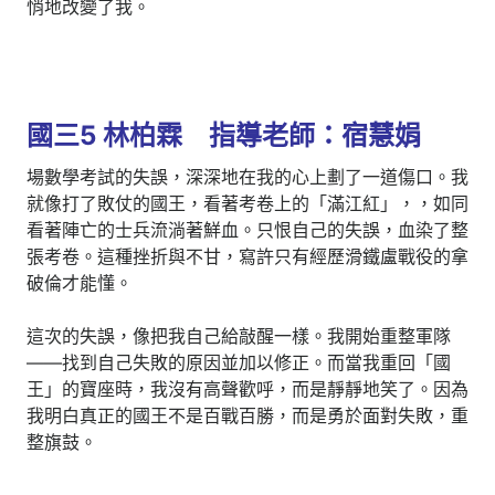
悄地改變了我。
國三5 林柏霖 指導老師：宿慧娟
場數學考試的失誤，深深地在我的心上劃了一道傷口。我
就像打了敗仗的國王，看著考卷上的「滿江紅」，，如同
看著陣亡的士兵流淌著鮮血。只恨自己的失誤，血染了整
張考卷。這種挫折與不甘，寫許只有經歷滑鐵盧戰役的拿
破倫才能懂。
這次的失誤，像把我自己給敲醒一樣。我開始重整軍隊
——找到自己失敗的原因並加以修正。而當我重回「國
王」的寶座時，我沒有高聲歡呼，而是靜靜地笑了。因為
我明白真正的國王不是百戰百勝，而是勇於面對失敗，重
整旗鼓。