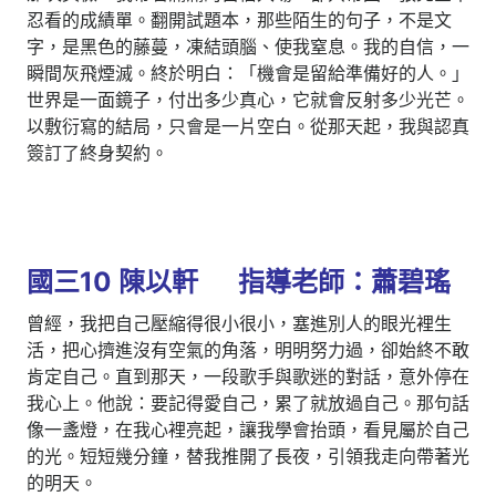
忍看的成績單。​翻開試題本，那些陌生的句子，不是文
字，是黑色的藤蔓，凍結頭腦、使我窒息。我的自信，一
瞬間灰飛煙滅。​終於明白：「機會是留給準備好的人。」
世界是一面鏡子，付出多少真心，它就會反射多少光芒。​
以敷衍寫的結局，只會是一片空白。從那天起，我與認真
簽訂了終身契約。
國三10 陳以軒 指導老師：蕭碧瑤
曾經，我把自己壓縮得很小很小，塞進別人的眼光裡生
活，把心擠進沒有空氣的角落，明明努力過，卻始終不敢
肯定自己。直到那天，一段歌手與歌迷的對話，意外停在
我心上。他說：要記得愛自己，累了就放過自己。那句話
像一盞燈，在我心裡亮起，讓我學會抬頭，看見屬於自己
的光。短短幾分鐘，替我推開了長夜，引領我走向帶著光
的明天。