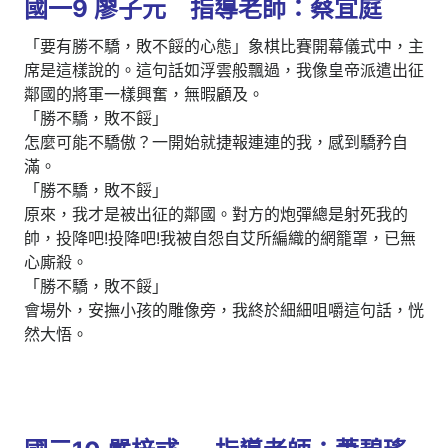
國一9 廖子元 指導老師：蔡宜庭
「要有勝不驕，敗不餒的心態」象棋比賽開幕儀式中，主
席是這樣說的。這句話如浮雲般飄過，我像皇帝派遣出征
鄰國的將軍一樣興奮，無暇顧及。
「勝不驕，敗不餒」
怎麼可能不驕傲？一開始就捷報連連的我，感到驕矜自
滿。
「勝不驕，敗不餒」
原來，我才是被出征的鄰國。對方的炮彈總是射死我的
帥，投降吧!投降吧!我被自怨自艾所編織的網籠罩，已無
心廝殺。
「勝不驕，敗不餒」
會場外，安撫小孩的雕像旁，我終於細細咀嚼這句話，恍
然大悟。