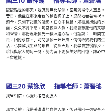
國三10 嚴梓彧 指導老師：蕭碧瑤
爺爺離世的那天，我感到無比悲傷，空氣沉得令人窒息。
昔日，他坐在那張老舊的橘色椅子上，悠然地看著電視。
如今，只剩下記憶的殘影，在心中翻騰，如被風攪動的水
面，久久不肯平息。每當夜深人靜，我總會想起他的笑容
和聲音，那份溫暖像光一樣照進心裡。俗話說：「時間在
走，回憶永存。」時間就像一陣陣風，悄悄改變我們的生
活，也提醒我生命的珍貴。從那天起，我學會放慢腳步，
珍惜與家人的每一刻，努力留下更多美好的回憶，讓心中
不留遺憾。
國三20 蔡詠欣 指導老師：蕭碧瑤
我曾相信，心臟比考卷更強大。
那次英檢，我帶著滿滿的自信入場，卻只帶回一張完全不