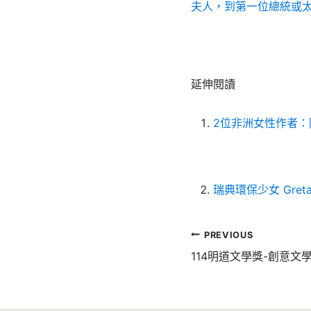
夫人，到第一位總統或
延伸閱讀
2位非洲女性作者
瑞典環保少女 Gret
文
PREVIOUS
章
114明道文學獎-創意文學
導
覽