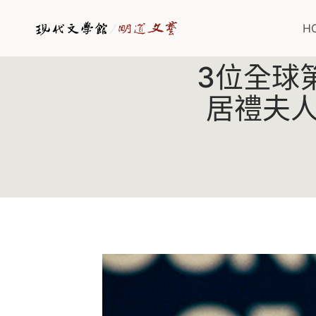
Skip
to
H
content
3位全球
居禮夫