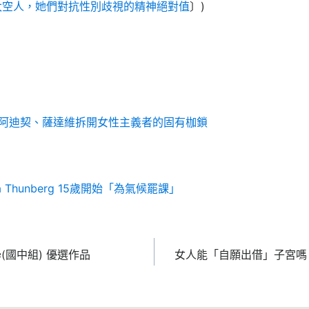
太空人，她們對抗性別歧視的精神絕對值
〕)
：阿迪契、薩達維拆開女性主義者的固有枷鎖
a Thunberg 15歲開始「為氣候罷課」
(國中組) 優選作品
女人能「自願出借」子宮嗎