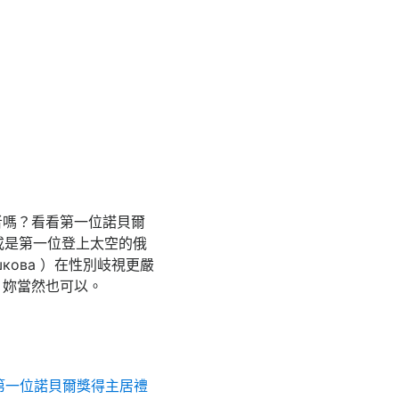
者嗎？看看第一位諾貝爾
 ），或是第一位登上太空的俄
ешкова ）在性別岐視更嚴
，妳當然也可以。
第一位諾貝爾獎得主居禮