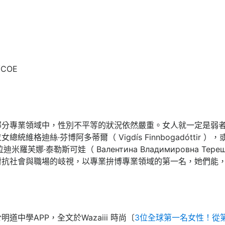
/COE
部分專業領域中，性別不平等的狀況依然嚴重。女人就一定是弱
統維格迪絲·芬博阿多蒂爾（ Vigdís Finnbogadóttir
羅芙娜·泰勒斯可娃（ Валентина Владимировна Тер
對抗社會與職場的岐視，以專業拚博專業領域的第一名，她們能
載於明道中學APP，全文於Wazaiii 時尚〔
3位全球第一名女性！從