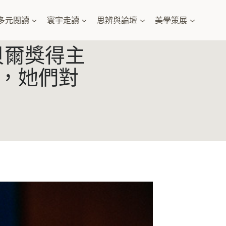
多元閱讀
寰宇走讀
思辨與論壇
美學策展
貝爾獎得主
，她們對