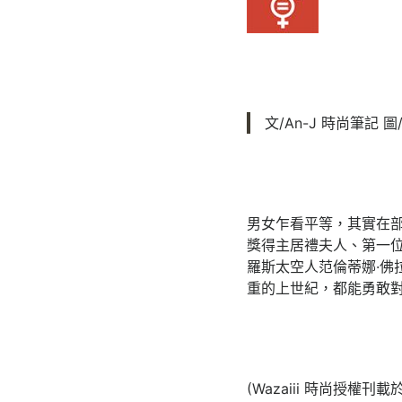
文/An-J 時尚筆記 圖
男女乍看平等，其實在
獎得主居禮夫人、第一位女總
羅斯太空人范倫蒂娜·佛拉迪米
重的上世紀，都能勇敢
(Wazaiii 時尚授權刊