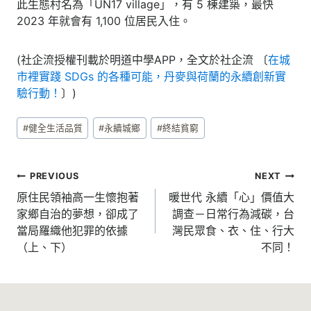
此生態村名為「UN17 village」，有 5 棟建築，最快
2023 年就會有 1,100 位居民入住。
(社企流授權刊載於明道中學APP，全文於社企流 〔
在城
市裡實踐 SDGs 的各種可能，丹麥與荷蘭的永續創新實
驗行動！
〕)
Post
#
健全生活品質
#
永續城鄉
#
終結貧窮
Tags:
文
PREVIOUS
NEXT
章
原住民領袖高一生懷抱著
暖世代 永續「心」價值大
家鄉自治的夢想，卻成了
調查－日常行為減碳，台
導
當局羅織他犯罪的依據
灣民眾食、衣、住、行大
覽
（上、下）
不同！