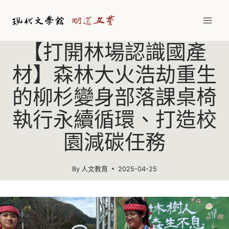
Skip
to
content
【打開林場認識國產
材】森林大火浩劫重生
的柳杉變身部落課桌椅
執行永續循環、打造校
園減碳任務
By
人文教育
2025-04-25