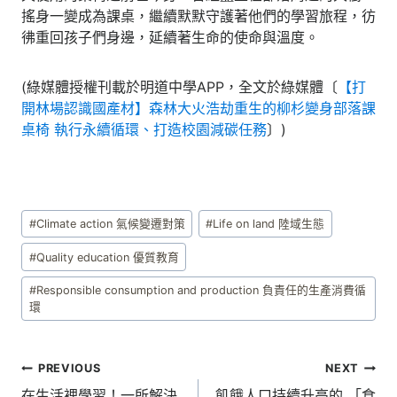
搖身一變成為課桌，繼續默默守護著他們的學習旅程，彷
彿重回孩子們身邊，延續著生命的使命與溫度。
(綠媒體授權刊載於明道中學APP，全文於綠媒體〔
【打
開林場認識國產材】森林大火浩劫重生的柳杉變身部落課
桌椅 執行永續循環、打造校園減碳任務
〕)
Post
#
Climate action 氣候變遷對策
#
Life on land 陸域生態
Tags:
#
Quality education 優質教育
#
Responsible consumption and production 負責任的生產消費循
環
文
PREVIOUS
NEXT
在生活裡學習！一所解決
飢餓人口持續升高的 「食