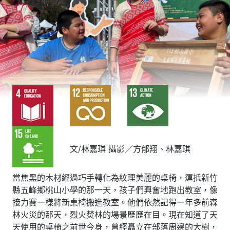
文/林嘉琪 攝影／方郁翔、林嘉琪
當焦黑的木材經過巧手轉化為紋理美麗的桌椅，運抵新竹
縣五峰鄉桃山小學的那一天，孩子們興奮地跑出教室，像
接力賽一樣將新桌椅搬進教室。他們依然記得一年多前森
林火災的那天，烈火焚林的場景歷歷在目。現在知道了天
天使用的桌椅之前世今身，曾經矗立在部落周邊的大樹，