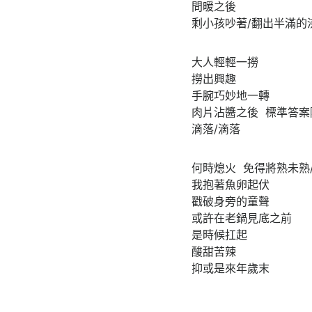
問暖之後
剩小孩吵著/翻出半滿的
大人輕輕一撈
撈出興趣
手腕巧妙地一轉
肉片沾醬之後 標準答案
滴落/滴落
何時熄火 免得將熟未熟
我抱著魚卵起伏
戳破身旁的童聲
或許在老鍋見底之前
是時候扛起
酸甜苦辣
抑或是來年歲末