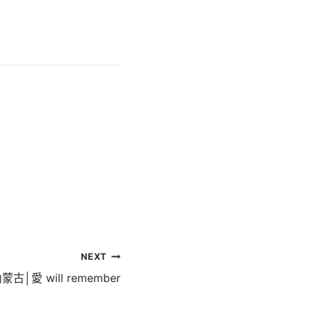
NEXT
蒙古│愛 will remember