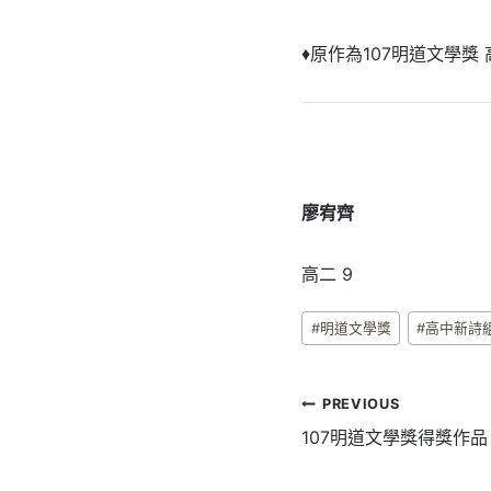
♦原作為107明道文學獎
廖宥齊
高二 9
Post
#
明道文學獎
#
高中新詩
Tags:
文
PREVIOUS
章
107明道文學獎得獎作
導