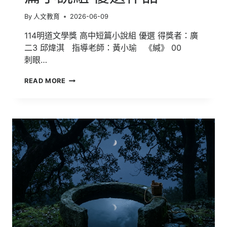
By
人文教育
2026-06-09
114明道文學獎 高中短篇小說組 優選 得獎者：廣
二3 邱煒淇 指導老師：黃小瑜 《緘》 00
刺眼…
114
READ MORE
明
道
文
學
獎-
高
中
短
篇
小
說
組
優
選
作