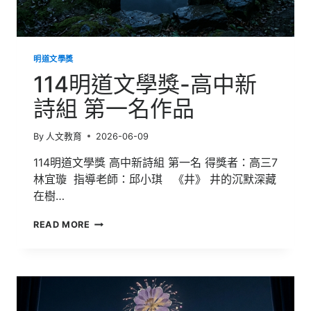
品
明道文學獎
114明道文學獎-高中新
詩組 第一名作品
By
人文教育
2026-06-09
114明道文學獎 高中新詩組 第一名 得獎者：高三7
林宜璇 指導老師：邱小琪 《井》 井的沉默深藏
在樹…
114
READ MORE
明
道
文
學
獎-
高