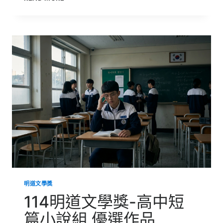
明
道
文
學
獎-
國
中
散
文
組
第
一
名
作
品
明道文學獎
114明道文學獎-高中短
篇小說組 優選作品