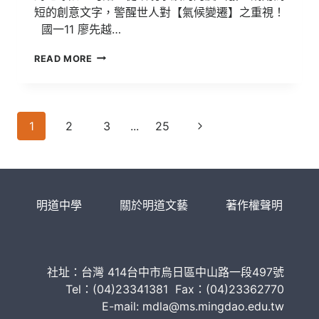
短的創意文字，警醒世人對【氣候變遷】之重視！
國一11 廖先越…
113
READ MORE
明
道
文
學
Page
獎-
Next
1
2
3
...
25
創
navigation
Page
意
文
學
(國
明道中學
關於明道文藝
著作權聲明
中
組)
得
獎
作
社址：台灣 414台中市烏日區中山路一段497號
品
Tel：(04)23341381 Fax：(04)23362770
E-mail: mdla@ms.mingdao.edu.tw