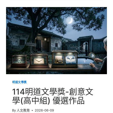
文
學
獎-
創
意
文
學
(國
中
組)
優
選
作
品
明道文學獎
114明道文學獎-創意文
學(高中組) 優選作品
By
人文教育
2026-06-09