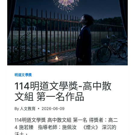
中
新
詩
組
第
一
名
作
品
明道文學獎
114明道文學獎-高中散
文組 第一名作品
By
人文教育
2026-06-09
114明道文學獎 高中散文組 第一名 得獎者：高二
4 施若臻 指導老師：施佩汝 《煙火》 深沉的
沃土，…