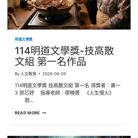
作
品
明道文學獎
114明道文學獎-技高散
文組 第一名作品
By
人文教育
2026-06-09
114明道文學獎 技高散文組 第一名 得獎者：廣一
3 郭芯妤 指導老師：廖曉菁 《人生慢火》
廚…
114
READ MORE
明
道
文
學