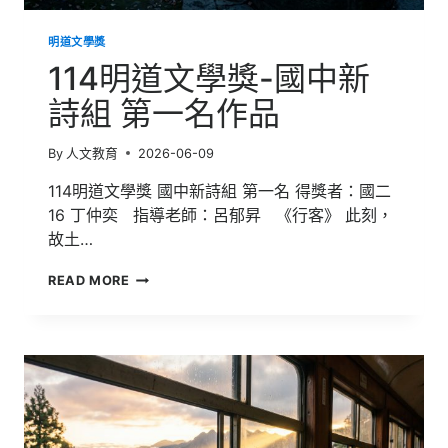
明道文學獎
114明道文學獎-國中新
詩組 第一名作品
By
人文教育
2026-06-09
114明道文學獎 國中新詩組 第一名 得獎者：國二
16 丁仲奕 指導老師：呂郁昇 《行客》 此刻，
故土…
114
READ MORE
明
道
文
學
獎-
國
中
新
詩