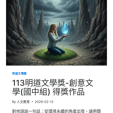
獎-
技
高
散
文
組
第
一
名
作
品
明道文學獎
113明道文學獎-創意文
學(國中組) 得獎作品
By
人文教育
2026-02-12
對地球說一句話：從環境永續的角度出發，請用簡