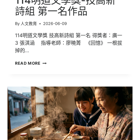
114明道文學獎-技高新
詩組 第一名作品
By
人文教育
2026-06-09
114明道文學獎 技高新詩組 第一名 得獎者：廣一
3 張淇涵 指導老師：廖曉菁 《回憶》 一根拔
掉的…
114
READ MORE
明
道
文
學
獎-
技
高
新
詩
組
第
一
名