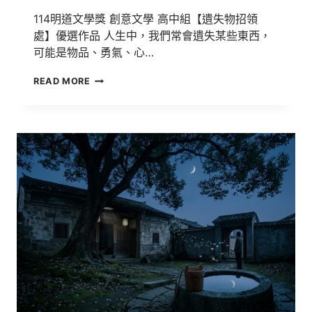
114明道文學獎 創意文學 高中組【遺失物招領
處】優選作品 人生中，我們常會遺失某些東西，
可能是物品、勇氣、心…
114
READ MORE
明
道
文
學
獎-
創
意
文
學
(高
中
組)
優
選
作
品