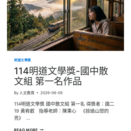
組
第
一
名
作
品
明道文學獎
114明道文學獎-國中散
文組 第一名作品
By
人文教育
2026-06-09
114明道文學獎 國中散文組 第一名 得獎者：國二
19 黃宥叡 指導老師：陳秉心 《掠過山巒的
亮》 …
114
READ MORE