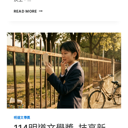
114
READ MORE
明
道
文
學
獎-
高
中
散
文
組
第
一
名
作
品
明道文學獎