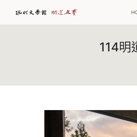
Skip
to
H
content
114