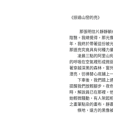
《掠過山巒的亮》
那張明信片靜靜躺在書
陰翳。我總覺得，那光
年，我終於帶著這份被
那道亮究竟具有何種力
凌晨三點的阿里山宛如
的呼吸在空氣裡形成微
著穿越深黑的森林，窗
澄亮，彷彿替心底鋪上
下車後，我們踏上通往
提醒我們放輕腳步。夜
時，解說員已在那裡，
始輕微騷動，有人架起
之畫筆點染的畫布，靜
倏地，遠方的黑像被某