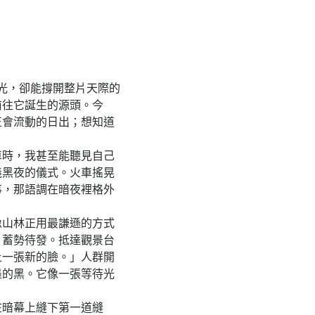
光，卻能撐開整片天際的
前往它誕生的源頭。今
正會流動的日出；想知道
時，我甚至能聽見自己
義黑夜的儀式。火車搖晃
事，那語調在暗夜裡格外
山林正用最謙遜的方式
、蓄勢待發。抵達觀景台
上一張新的臉。」人群開
墨的黑。它像一張等待光
暗幕上縫下第一道縫