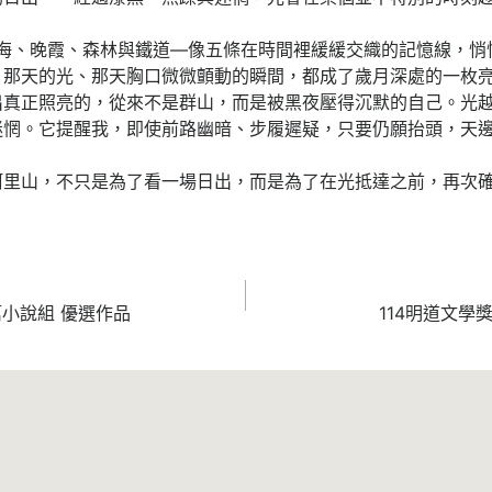
晚霞、森林與鐵道—像五條在時間裡緩緩交織的記憶線，悄
、那天的光、那天胸口微微顫動的瞬間，都成了歲月深處的一枚
出真正照亮的，從來不是群山，而是被黑夜壓得沉默的自己。光
迷惘。它提醒我，即使前路幽暗、步履遲疑，只要仍願抬頭，天
山，不只是為了看一場日出，而是為了在光抵達之前，再次確
篇小說組 優選作品
114明道文學