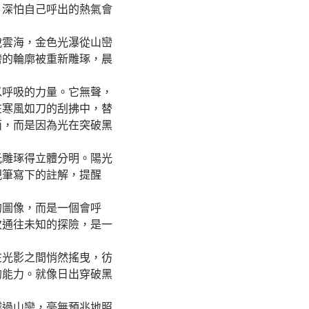
，深怕自己呼出的熱氣會
雲海，金色光瀑從山巒
巒的輪廓被重新雕琢，晨
呼吸的力量。它無聲，
在寒風如刀的刮拂中，替
面，而是因為光在突破黑
雕琢得立體分明。陽光
親筆寫下的註解，提醒
圖像，而是一個會呼
次通往未知的探險，是一
光影之間悄然搖曳，彷
的能力。就像日出穿破黑
過山巒，毫無預兆地照