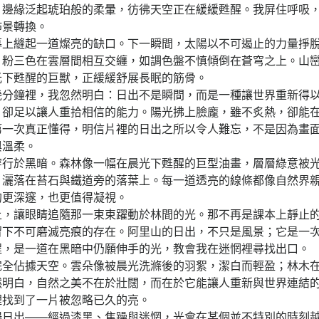
，邊緣泛起琥珀般的柔暈，彷彿天空正在緩緩甦醒。我屏住呼吸
佈景轉換。
縫起一道燦亮的缺口。下一瞬間，太陽以不可遏止的力量掙脫
、粉三色在雲層間相互交纏，如調色盤不慎傾倒在蒼穹之上。山
光下甦醒的巨獸，正緩緩舒展長眠的筋骨。
鐘裡，我忽然明白：日出不是瞬間，而是一種讓世界重新得以
，卻足以讓人重拾相信的能力。陽光拂上臉龐，雖不炙熱，卻能
第一次真正懂得，明信片裡的日出之所以令人難忘，不是因為畫
與溫柔。
於黑暗。森林像一幅在晨光下甦醒的巨型油畫，層層綠意被光
，灑落在苔石與鐵道旁的落葉上。每一道透亮的線條都像自然界
的更深邃，也更值得凝視。
讓眼睛追隨那一束束躍動於林間的光。那不再是課本上靜止的
留下不可磨滅亮痕的存在。阿里山的日出，不只是風景；它是一
程，是一道在黑暗中仍願伸手的光，教會我在迷惘裡尋找出口。
佔據天空。雲朵像被晨光洗滌後的羽絮，潔白而輕盈；林木在
然明白，自然之美不在於壯闊，而在於它能讓人重新與世界連結
裡找到了一片被忽略已久的亮。
出——經過漆黑、焦躁與迷惘，光會在某個並不特別的時刻越