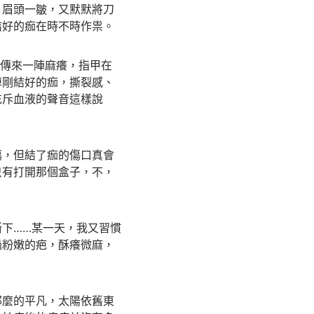
，眉頭一皺，又默默將刀
結好的痂在時不時作祟。
臂傳來一陣麻癢，指甲在
掉剛結好的痂，撕裂感、
充斥血液的聲音這樣說
傷，但結了痂的傷口真會
只有打開那個盒子，不，
下……某一天，我又習慣
過粉嫩的疤，酥癢微麻，
那麼的平凡，太陽依舊東