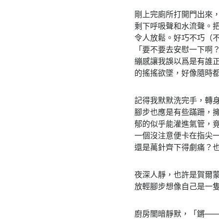
剛上完廁所打開門出來
剩下呼吸聲和水流聲。
令人放鬆。好巧不巧（
「要不要去安慰一下啊
繃感讓我誤以爲是有誰
的搖搖欲墜，好像隨時
記得我默默洗完手，轉
腳步也應是有些蹣跚，
郁的似乎能灌進氣管，
一個沒注意便卡在指尖
還是萬針齊下得劇痛？
夜深人靜，也許是賀爾
放輕腳步想像自己是一
廚房闇暗靜默，「鏘—