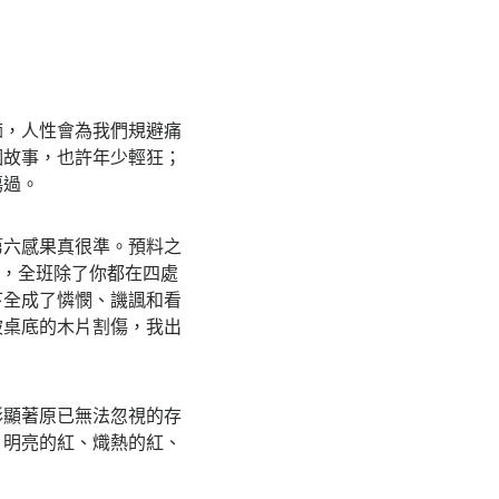
痂，人性會為我們規避痛
個故事，也許年少輕狂；
傷過。
第六感果真很準。預料之
間，全班除了你都在四處
下全成了憐憫、譏諷和看
被桌底的木片割傷，我出
彰顯著原已無法忽視的存
，明亮的紅、熾熱的紅、