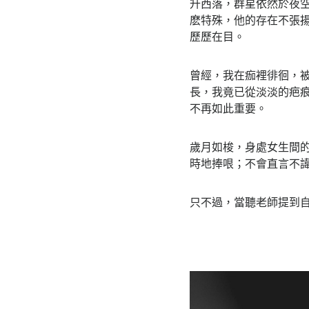
升西落，群星依然於夜
麽特殊，他的存在不張
歷歷在目。
曾經，我在痂裡徘徊，
長，我竟已從淡淡的疤
不再如此重要。
歲月如梭，身處女生間
時地捧哏；不會直言不
只不過，當聽老師提到