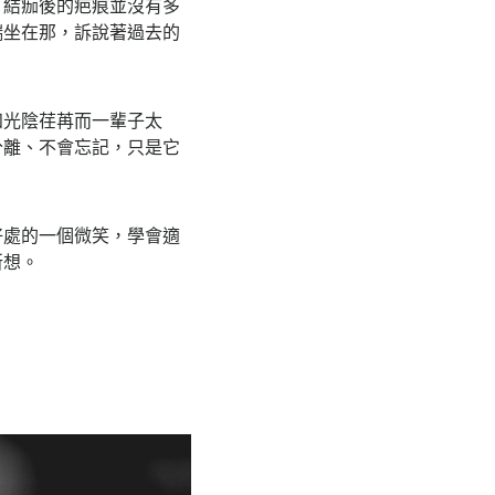
。結痂後的疤痕並沒有多
端坐在那，訴說著過去的
知光陰荏苒而一輩子太
分離、不會忘記，只是它
好處的一個微笑，學會適
所想。