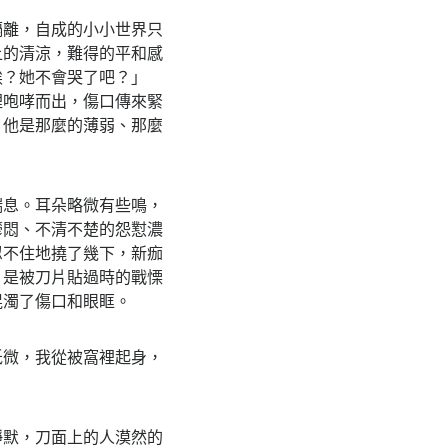
隔離，自成的小小世界只
上的清涼，難得的平和感
誒？她不會哭了吧？」
裡咆哮而出，傷口傳來緊
，他是那麼的薄弱、那麼
喘息。耳朵略微有些鳴，
鬱悶、不清不楚的怨懟濃
忍不住地撓了幾下，新痂
，是被刀片貼過時的戰慄
混濁了傷口和眼眶。
低微，我從被窩裡起身，
靜默，刀面上的人漠然的