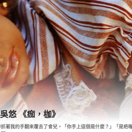
 吳悠 《痂，枷》
學抓著我的手翻來覆去了會兒，「你手上這個是什麼？」「是疤