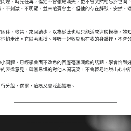
空閃爍，時光任苒，傷疤不會徹底消失，更不會突然相忘於世間
揚、不刺激、不明顯，並未喧賓奪主。但他的存在靜默、安然、
被困住、軟禁、來回踏步，以為從此也就只能活成這般模樣，誰
痕悄悄走出。它隨著脈搏、呼吸一起收縮融在我的身體裡，不會
的小團體，已經學會面不改色的回應毫無興趣的話題，學會恰到
諱的表達意見，肆無忌憚的對他人開玩笑，不會輕易地說出心中
自行分組，偶爾，疤痕又會泛起搔癢。
——————————————————————