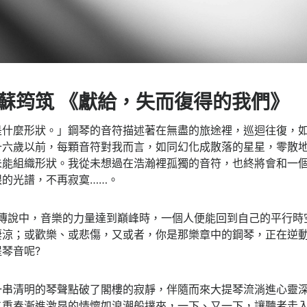
1 蘇筠筑 《獻給，失而復得的我們》
是什麼形狀。」鋼琴的音符描述著在無盡的旅途裡，巡迴往復，
十六歲以前，每顆音符對我而言，如同幻化成散落的星星，零散
未能組織形狀。我從未想過在浩瀚裡孤獨的音符，也終將會和一
的光譜，不再寂寞……。
?傳說中，音樂的力量達到巔峰時，一個人便能回到自己的平行時
淒涼；或歡樂、或悲傷，又或者，你是那樂章中的鋼琴，正在逆
琴音呢?
一串清明的琴聲點破了閣樓的寂靜，伴隨而來大提琴流淌進心靈
二重奏漸進激昂的情懷如浪潮般撲來，一下、又一下，讓聽者走