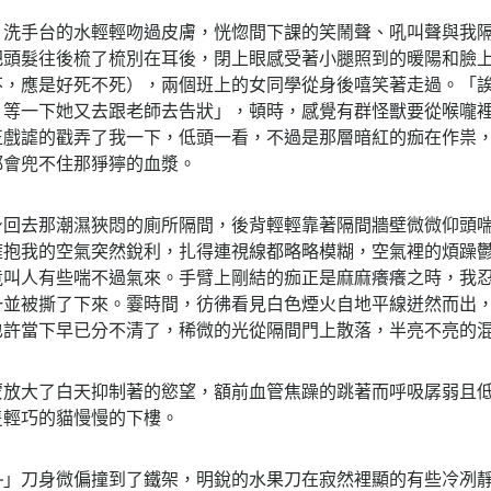
，洗手台的水輕輕吻過皮膚，恍惚間下課的笑鬧聲、吼叫聲與我
把頭髮往後梳了梳別在耳後，閉上眼感受著小腿照到的暖陽和臉
不，應是好死不死），兩個班上的女同學從身後嘻笑著走過。「
？等一下她又去跟老師去告狀」，頓時，感覺有群怪獸要從喉嚨
正戲謔的戳弄了我一下，低頭一看，不過是那層暗紅的痂在作祟
都會兜不住那猙獰的血漿。
身回去那潮濕狹悶的廁所隔間，後背輕輕靠著隔間牆壁微微仰頭
擁抱我的空氣突然銳利，扎得連視線都略略模糊，空氣裡的煩躁
竟叫人有些喘不過氣來。手臂上剛結的痂正是麻麻癢癢之時，我
一並被撕了下來。霎時間，彷彿看見白色煙火自地平線迸然而出
也許當下早已分不清了，稀微的光從隔間門上散落，半亮不亮的
蒙放大了白天抑制著的慾望，額前血管焦躁的跳著而呼吸孱弱且
隻輕巧的貓慢慢的下樓。
—」刀身微偏撞到了鐵架，明銳的水果刀在寂然裡顯的有些冷冽