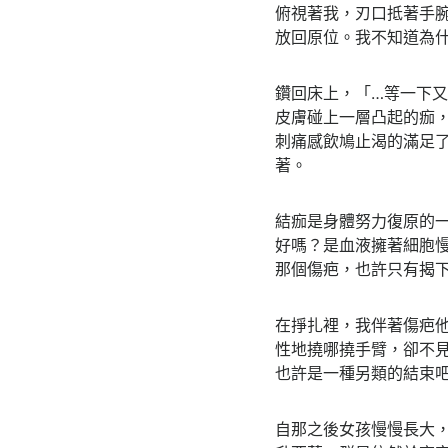
俯視著我，刃口抵著手
放回原位。我不知道為
鑽回床上，「…等一下
皮膚碰上一層凸起的痂
刺痛感飲鳩止渴的滿足
著。
結痂是身體努力復原的
好嗎？是血液擁著細胞
那個傷疤，也許只有揭
在掙扎裡，我伴著傷疤
性地撓哪撓手臂，卻不
也許是一種另類的結束
自那之後女孩慢慢長大