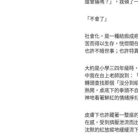
還會痛嗎？」，我頓了
「不會了」
社會化，是一種結痂成
苦而得以生存，恍惚間
也許不暗世事；也許特
大約是小學三四年級時
中我在台上老師說到：
轉頭查找那個「沒分到
熱鬧，桌底下的拳頭不
神地看著鮮紅的情緒掙
皮膚下也許藏著一整座
在感，受到擠壓泄流而
沈默的紅放縱地緩緩流