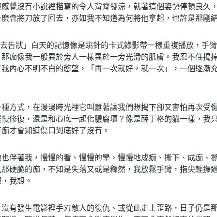
腕感覺沒有小說裡描寫的令人背脊發涼，就著這個姿勢停頓良久
什麽會將刀放了回去，亦如我不知道為何將他拿起，也許是那剛
又去告狀」白天的記憶像是跳針的卡式錄影帶一樣重複播放，手
，那痂像我一般異於旁人一樣異於一旁光滑的肌膚。我忍不住揭
了我內心不明不白的慾望，「再一次就好，就一次」，一個逐漸
一種方式，在漫漫時光裡它叫囂著讓我們想揭下卻又害怕再次受
慢慢修復，還是和心底一起化膿腐壞？像是薛丁格的貓一樣，我
下痂才會知道傷口到底好了沒有。
他也伴著我，慢慢的看、慢慢的學，慢慢地成痂、撕下、成痂、撕
見那硬脆的痂，不知是失落又或是釋然，我放鬆手臂，指尖輕撫
吧，我想。
，沒有發生電影裡手刃敵人的復仇、或從此走上歪路，日子仍是