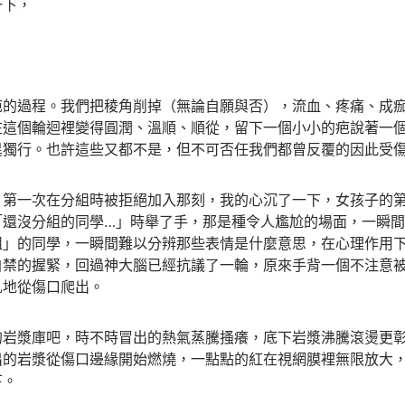
一下，
疤的過程。我們把稜角削掉（無論自願與否），流血、疼痛、成
在這個輪迴裡變得圓潤、溫順、順從，留下一個小小的疤說著一
異獨行。也許這些又都不是，但不可否任我們都曾反覆的因此受
，第一次在分組時被拒絕加入那刻，我的心沉了一下，女孩子的
「還沒分組的同學…」時舉了手，那是種令人尷尬的場面，一瞬
組」的同學，一瞬間難以分辨那些表情是什麼意思，在心理作用
自禁的握緊，回過神大腦已經抗議了一輪，原來手背一個不注意
扎地從傷口爬出。
的岩漿庫吧，時不時冒出的熱氣蒸騰搔癢，底下岩漿沸騰滾燙更
出的岩漿從傷口邊緣開始燃燒，一點點的紅在視網膜裡無限放大
下。