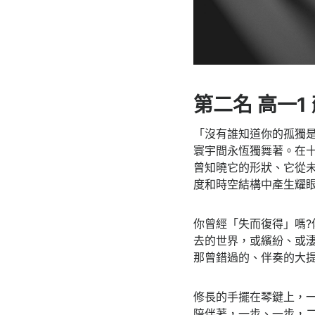
第二名 高一
「沒有誰知道你的孤獨
寰宇間永恆獨舞著。在
曾知曉它的形狀、它從
度和時空結構中產生耀眼
你曾經「失而復得」嗎
去的世界，或繽紛、或
那曾錯過的、伴奏的大提
修長的手擺在琴鍵上，
陪伴著，一步、一步，