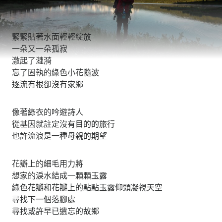
緊緊貼著水面輕輕綻放
一朵又一朵孤寂
激起了漣漪
忘了固執的綠色小花隨波
逐流有根卻沒有家鄉
像著綠衣的吟遊詩人
從基因就註定沒有目的的旅行
也許流浪是一種母親的期望
花瓣上的細毛用力將
想家的淚水結成一顆顆玉露
綠色花瓣和花瓣上的點點玉露仰頭凝視天空
尋找下一個落腳處
尋找或許早已遺忘的故鄉