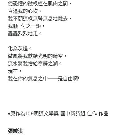
使恐懼的黴根植在肌肉之間，
直逼我的心坎。
我不願這樣無聲無息地離去，
我願 付之一炬，
轟轟烈烈地走。
化為灰燼。
微風將我獻給光明的晴空，
流水將我捨給寧靜之湖。
現在，
我在你的氣息之中——是自由啊!
♦原作為109明道文學獎 國中新詩組 佳作 作品
張竣淇