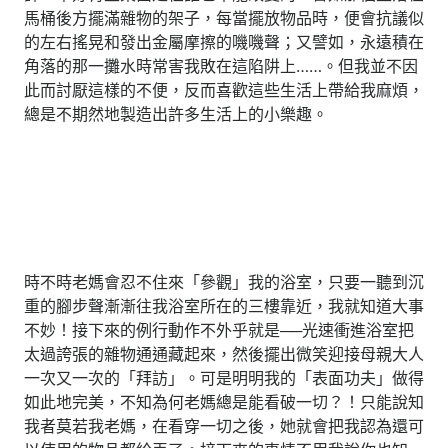
馬桶後方擺滿雜物的架子，每當擺放物品時，便會抗議似
的左右搖晃和發出金屬摩擦的嘰嘰聲；又譬如，永遠積在
角落的那一攤水時常害我敗在這陷阱上……。但我並不因
此而討厭這樣的不便，反而喜歡這些生活上帶給我麻煩，
總是不期然地製造出許多生活上的小樂趣。
時不時老媽會忍不住來「參觀」我的浴室，只要一聽到沉
重的腳步聲漸漸往我浴室所在的三樓靠近，我就知道大事
不妙！接下來的例行動作不外乎就是──光速衝進浴室把
太過誇張的雜物通通藏起來，然後擺出微笑迎接母親大人
一次又一次的「拜訪」。可是明明我的「表面功夫」做得
如此地完美，不知為何老媽總是能看破一切？！只能說知
我者莫若我老媽，在看穿一切之後，她就會把我認為還可