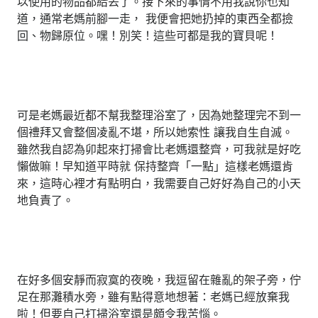
以使用的物品都給丟了。接下來的事情不用我說你也知
道，通常老媽前腳一走， 我便會把她扔掉的東西全都撿
回、物歸原位。嘿！別笑！這些可都是我的寶貝呢！
可是老媽最近都不幫我整理浴室了，因為她整理完不到一
個禮拜又會整個凌亂不堪，所以她索性 讓我自生自滅。
雖然我自認為卯起來打掃會比老媽還整齊，可我就是好吃
懶做嘛！早知道平時就 保持整齊「一點」這樣老媽還肯
來，這時心裡才有點明白，我需要自己好好為自己的小天
地負責了。
在好多個安靜而寂寞的夜晚，我逗留在雜亂的架子旁，佇
足在那灘積水旁，雖有點得意地想著：老媽已經放棄我
啦！但要自己打掃浴室還是頗令我苦惱。