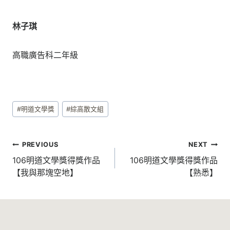
林子琪
高職廣告科二年級
Post
#
明道文學獎
#
綜高散文組
Tags:
文
PREVIOUS
NEXT
章
106明道文學獎得獎作品
106明道文學獎得獎作品
【我與那塊空地】
【熟悉】
導
覽