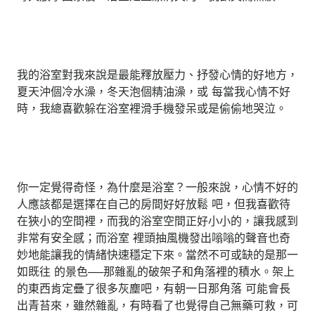
我的浴室對我來說是最能釋放壓力、抒發心情的好地方，
夏天沖個冷水澡，冬天泡個精油澡，或 每當我心情不好
時，我總喜歡躲在浴室裡滑手機發呆或是偷偷地哭泣。
你一定覺得奇怪，為什麼是浴室？一般來說，心情不好的
人應該都是選擇在自己的房間好好放鬆 吧，但我喜歡待
在狹小的空間裡，而我的浴室空間正好小小的，讓我感到
非常有安全感；而浴室 裡頭抽風機發出嗡嗡的聲音也奇
妙地能讓我的情緒快速穩定下來。當然不可或缺的是那一
如既往 的景色──那雜亂的破架子和角落裡的積水。架上
的東西肯定疊了很多灰塵吧，有朝一日那角落 可能會長
出青苔來，雖然雜亂，有時看了也覺得自己無藥可救，可