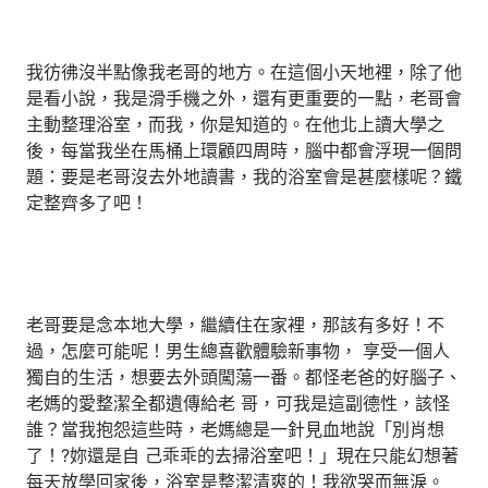
我彷彿沒半點像我老哥的地方。在這個小天地裡，除了他
是看小說，我是滑手機之外，還有更重要的一點，老哥會
主動整理浴室，而我，你是知道的。在他北上讀大學之
後，每當我坐在馬桶上環顧四周時，腦中都會浮現一個問
題：要是老哥沒去外地讀書，我的浴室會是甚麼樣呢？鐵
定整齊多了吧！
老哥要是念本地大學，繼續住在家裡，那該有多好！不
過，怎麼可能呢！男生總喜歡體驗新事物， 享受一個人
獨自的生活，想要去外頭闖蕩一番。都怪老爸的好腦子、
老媽的愛整潔全都遺傳給老 哥，可我是這副德性，該怪
誰？當我抱怨這些時，老媽總是一針見血地說「別肖想
了！?妳還是自 己乖乖的去掃浴室吧！」現在只能幻想著
每天放學回家後，浴室是整潔清爽的！我欲哭而無淚。