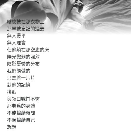
皺紋披在那衣物上
那早被忘記的過去
無人燙平
無人理會
任他躺在那空虛的床
陽光微弱的照射
陰影憂鬱的分布
我們能做的
只是將一片片
對他的記憶
拼貼
與領口戰鬥不懈
那老舊的身體
不能輸給時間
不願輸給自己
想想