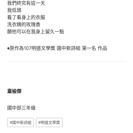
我們終究有這一天
我低頭
看了看身上的衣服
洗衣精的玫瑰香
願他可以在我身上留久一點
♦原作為107明道文學獎 國中新詩組 第一名 作品
童榆傑
國中部三年級
Post
#
國中新詩組
#
明道文學獎
Tags: