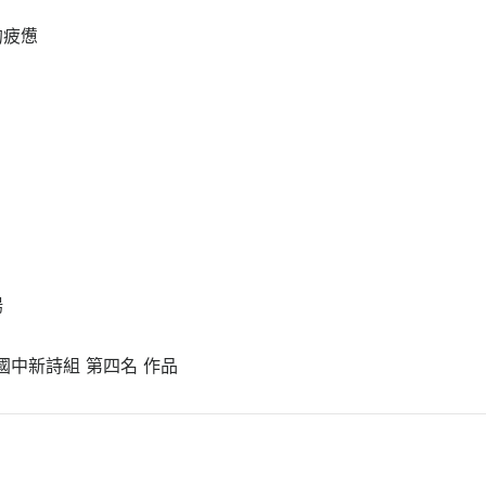
的疲憊
陽
 國中新詩組 第四名 作品