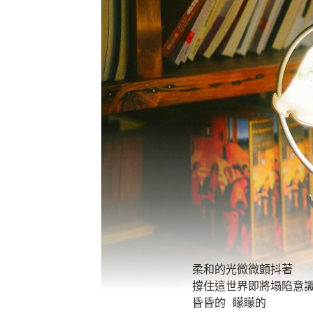
柔和的光微微顫抖著
撐住這世界即將塌陷意
昏昏的 矇矇的