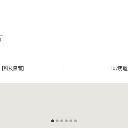
獎
品【科技黑雨】
107明