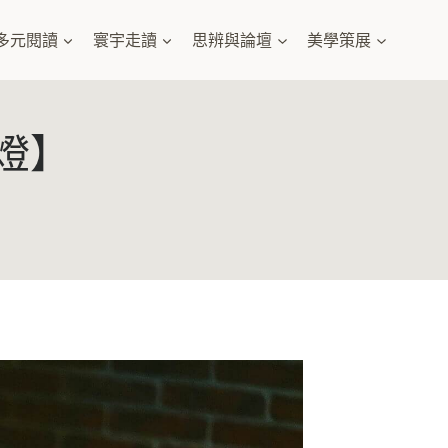
多元閱讀
寰宇走讀
思辨與論壇
美學策展
燈】