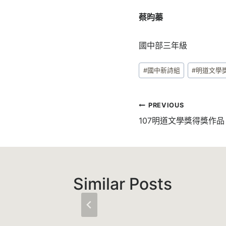
蔡昀蓁
國中部三年級
Post
#
國中新詩組
#
明道文學
Tags:
文
PREVIOUS
章
107明道文學獎得獎作
導
覽
Similar Posts