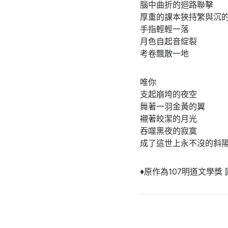
腦中曲折的迴路聯擊
厚重的課本狹持繁與沉
手指輕輕一落
月色自起音綻裂
考卷飄散一地
唯你
支起崩垮的夜空
舞著一羽金黃的翼
襯著皎潔的月光
吞噬黑夜的寂寞
成了這世上永不沒的斜
♦原作為107明道文學獎