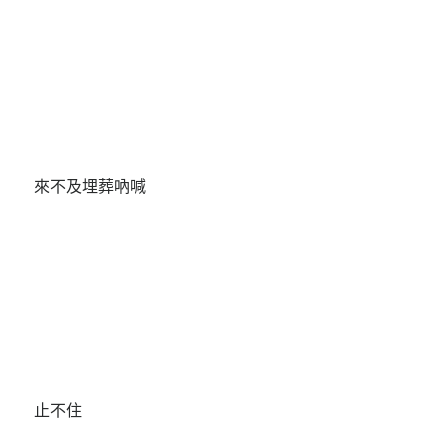
來不及埋葬吶喊
止不住