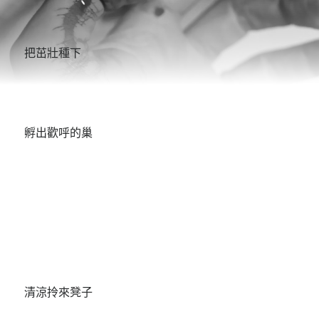
把茁壯種下
孵出歡呼的巢
清涼拎來凳子