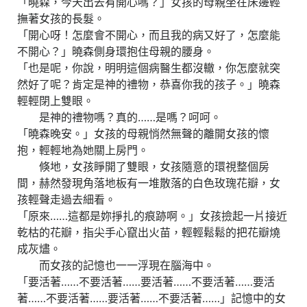
「曉森，今天出去有開心嗎？」女孩的母親坐在床邊輕
撫著女孩的長髮。
「開心呀！怎麼會不開心，而且我的病又好了，怎麼能
不開心？」曉森側身環抱住母親的腰身。
「也是呢，你說，明明這個病醫生都沒轍，你怎麼就突
然好了呢？肯定是神的禮物，恭喜你我的孩子。」曉森
輕輕閉上雙眼。
是神的禮物嗎？真的……是嗎？呵呵。
「曉森晚安。」女孩的母親悄然無聲的離開女孩的懷
抱，輕輕地為她關上房門。
倏地，女孩睜開了雙眼，女孩隨意的環視整個房
間，赫然發現角落地板有一堆散落的白色玫瑰花瓣，女
孩輕聲走過去細看。
「原來……這都是妳掙扎的痕跡啊。」女孩撿起一片接近
乾枯的花瓣，指尖手心竄出火苗，輕輕鬆鬆的把花瓣燒
成灰燼。
而女孩的記憶也一一浮現在腦海中。
「要活著……不要活著……要活著……不要活著……要活
著……不要活著……要活著……不要活著……」記憶中的女