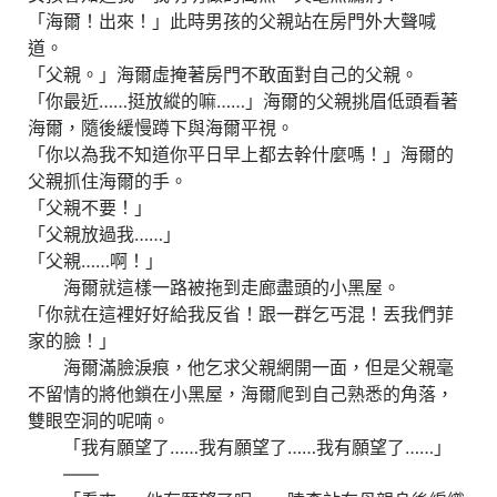
「海爾！出來！」此時男孩的父親站在房門外大聲喊
道。
「父親。」海爾虛掩著房門不敢面對自己的父親。
「你最近……挺放縱的嘛……」海爾的父親挑眉低頭看著
海爾，隨後緩慢蹲下與海爾平視。
「你以為我不知道你平日早上都去幹什麼嗎！」海爾的
父親抓住海爾的手。
「父親不要！」
「父親放過我……」
「父親……啊！」
海爾就這樣一路被拖到走廊盡頭的小黑屋。
「你就在這裡好好給我反省！跟一群乞丐混！丟我們菲
家的臉！」
海爾滿臉淚痕，他乞求父親網開一面，但是父親毫
不留情的將他鎖在小黑屋，海爾爬到自己熟悉的角落，
雙眼空洞的呢喃。
「我有願望了……我有願望了……我有願望了……」
——