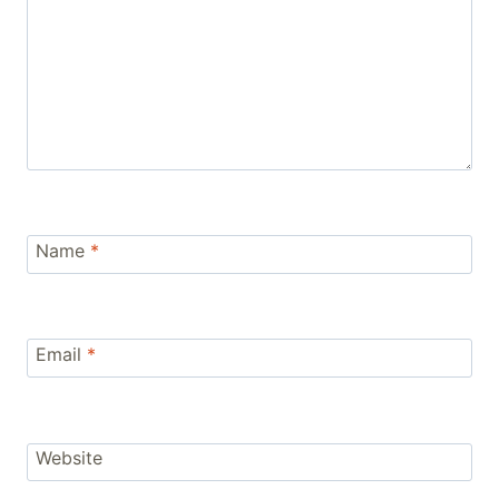
Name
*
Email
*
Website