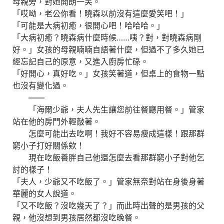
母親旁，對她開朗一笑。
「哎呦，老公你看！曉森以前沒有這麼愛笑吧！」
「可能是大病初癒，很開心吧！哈哈哈。」
「大病初癒？曉森病什麼時候……咦？對，對曉森病剛
好。」女孩的母親喃喃自語著什麼，但過不了多久她已
經忘記自己的原意，又進入廚房忙碌。
「好開心，真好吃。」女孩笑著道，但桌上的食物一點
也沒有變化過。
——
「海爾少爺，夫人先生讓您前往餐廳用餐。」管家
站在他的房門外輕敲著。
怎麼可能出去吃啊！我好不容易瘦成這樣！跟那群
窮小子打好關係欸！
現在吃飯養胖自己他還怎麼去看那群窮小子對他乞
討的樣子！
「夫人，少爺又不吃飯了。」管家無奈對站在身後身著
華麗的女人說道。
「又不吃飯？沒吃幾天了？」而此時出聲的是男孩的父
親，他沒想到男孩居然都沒吃晚餐。