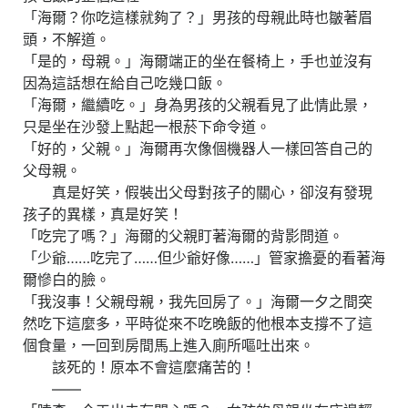
「海爾？你吃這樣就夠了？」男孩的母親此時也皺著眉
頭，不解道。
「是的，母親。」海爾端正的坐在餐椅上，手也並沒有
因為這話想在給自己吃幾口飯。
「海爾，繼續吃。」身為男孩的父親看見了此情此景，
只是坐在沙發上點起一根菸下命令道。
「好的，父親。」海爾再次像個機器人一樣回答自己的
父母親。
真是好笑，假裝出父母對孩子的關心，卻沒有發現
孩子的異樣，真是好笑！
「吃完了嗎？」海爾的父親盯著海爾的背影問道。
「少爺……吃完了……但少爺好像……」管家擔憂的看著海
爾慘白的臉。
「我沒事！父親母親，我先回房了。」海爾一夕之間突
然吃下這麼多，平時從來不吃晚飯的他根本支撐不了這
個食量，一回到房間馬上進入廁所嘔吐出來。
該死的！原本不會這麼痛苦的！
——