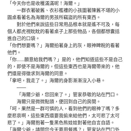
「今天你也是收穫滿滿呢！海爾。」
一群衣著破舊、衣衫襤褸的小孩圍著陳舊不堪的小
圓桌看著名為海爾的男孩所竊盜的所有東西。
對於他們來說這些日常用品根本就是遙不可及，每
個人都虎視眈眈的看著桌子上那些物品，各個都想囊括
進自己的口袋。
「你們想要嗎？」海爾拍著身上的灰，眼神睥睨的看著
他們。
「你……願意給我們嗎？」是的，他們知道這些不是自己
的，即使不是海爾的，但這些東西也是海爾帶來的，他
們還是得徵求到海爾的同意。
「拿吧，我走了。」海爾的身影漸漸沒入小巷。
——
「海爾少爺，您回來了。」管家恭敬的站在門口。
海爾只是微微點頭，便回到自己的房間。
「呵，果然是一群可憐的人，看到他們的眼神了嗎？多
麼悲哀啊，這些東西還要我偷來給他們，太可悲了太可
悲了。」海爾抱著一隻黑色熊娃娃對著他自言自語。
「海爾少爺，請問您今天要用餐嗎？」管家站在門口外