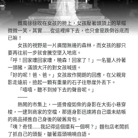
微風徐徐吹在女孩的臉上，女孩壓著頭頂上的草帽
微微一笑，其實……從這裡摔下去，也只會是跌倒谷底而
已嘛！
女孩的視野是一片廣闊無邊的森林，而女孩的腳只
要再往前一步就會騰空墜入地底。
「呼！回家嘍回家嘍，曉森！回家了！」一名獵人拎著
一頭豬，滿頭大汗的對女孩喊道。
「好的呢！爸、爸。」女孩故作開朗的回應，在父親背
影走遠前，撿起一顆有重量的石子往懸崖外丟下。
「嘻嘻，聽不到掉下去的聲音呢。」
——
熱鬧的市集上，一道骨瘦如柴的身影在大街小巷穿
梭，一逮到商家的空檔，那道身影迅速將自己還未結帳
的商品掃進自己身後的破舊背包。
「咦？奇怪……我記得這個還有一個啊？」麵包店老闆抓
了抓自己的頭髮，皺著眉頭喃喃自語。