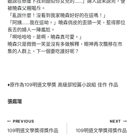
聽說在懸崖下找到酷似你女兒的……」婦人話未說完，便
被曉森父親喝斥。
「亂說什麼！沒看到我家曉森好好的在這嗎！」
「阿姨……我在這呦。」曉森俏皮的歪頭一笑，惹得那位
長舌的婦人一陣尷尬。
「啊哈哈哈，是啊，曉森真可愛。」
曉森只是微微一笑並沒有多做解釋，眼神再次飄移在市
集的人群上，下一個要吃誰好呢？
♦原作為109明道文學獎 高級部短篇小說組 佳作 作品
張庭瑄
文
PREVIOUS
NEXT
章
109明道文學獎得獎作品
109明道文學獎得獎作品