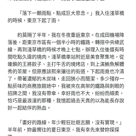
「落下一顆雨點，點成巨大思念。」我入住淺草橋
的時候，東京下起了雨。
約莫隔了半年，我在冬夜重返東京。在成田機場降
落後，距東京市區有一個半小時的鐵路。轉搭中央總武
線，再到淺草橋的時候才晚上七點，辦理入住後還有時
間吃點久違的燒肉。淺草橋車站附近是美食聚集地，從
連鎖的王將餃子、主打牛舌的燒烤店，到上演鮪魚解體
秀的茶屋。但原應該熙來攘往的街道，下起雨竟也冷清
了。帶著濃郁的木炭味，走回狹小而簡潔、多少殘存一
點菸味的商務旅館途中，我被夾在高架的鐵路與刺眼的
招牌之間，我沒有帶傘，幸好雨也不大，紛紛而細柔，
恰巧是最浪漫的那種，我憶起過去天真的以為能長存說
好一起結伴的熱血。
「畫好的路線，年少輕狂壯遊志願，沒有實現。」
半年前，妳最嚮往的夏日東京，我有幸先來替妳探探