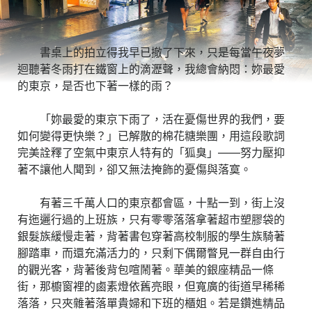
書桌上的拍立得我早已撤了下來，只是每當午夜夢
迴聽著冬雨打在鐵窗上的滴瀝聲，我總會納悶：妳最愛
的東京，是否也下著一樣的雨？
「妳最愛的東京下雨了，活在憂傷世界的我們，要
如何變得更快樂？」已解散的棉花糖樂團，用這段歌詞
完美詮釋了空氣中東京人特有的「狐臭」——努力壓抑
著不讓他人聞到，卻又無法掩飾的憂傷與落寞。
有著三千萬人口的東京都會區，十點一到，街上沒
有迤邐行過的上班族，只有零零落落拿著超市塑膠袋的
銀髮族緩慢走著，背著書包穿著高校制服的學生族騎著
腳踏車，而還充滿活力的，只剩下偶爾瞥見一群自由行
的觀光客，背著後背包喧鬧著。華美的銀座精品一條
街，那櫥窗裡的鹵素燈依舊亮眼，但寬廣的街道早稀稀
落落，只夾雜著落單貴婦和下班的櫃姐。若是鑽進精品