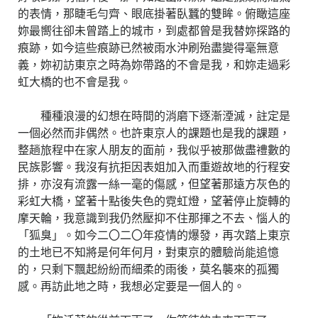
的表情，那睫毛勻齊、眼底掛著臥蠶的雙眸。俯瞰這座
妳最嚮往卻未曾踏上的城市，到處都曾是我替妳探路的
痕跡，如今這些痕跡已然被雨水沖刷殆盡變得毫無意
義，妳初訪東京之時為妳帶路的不會是我，和妳走過彩
虹大橋的也不會是我。
種種浪漫的幻想在時間的消磨下逐漸湮滅，註定是
一個必然而非偶然。也許東京人的課題也是我的課題，
整趟旅程中在家人朋友的面前，我似乎被那做盡禮數的
民族影響。我沒有抗拒因表姐加入而重遊故地的行程安
排，亦沒有流露一絲一毫的傷感，但望著那遠方灰色的
彩虹大橋，望著十點後失色的霓虹燈，望著停止旋轉的
摩天輪，我意識到我仍然壓抑不住那揮之不去、惱人的
「狐臭」。如今二〇二〇年疫情的爆發，再次踏上東京
的土地已不知將是何年何月，對東京的體驗尚能追憶
的，只剩下飄起紛紛而細柔的雨後，莫名襲來的孤獨
感。再訪此地之時，我想必定要是一個人的。