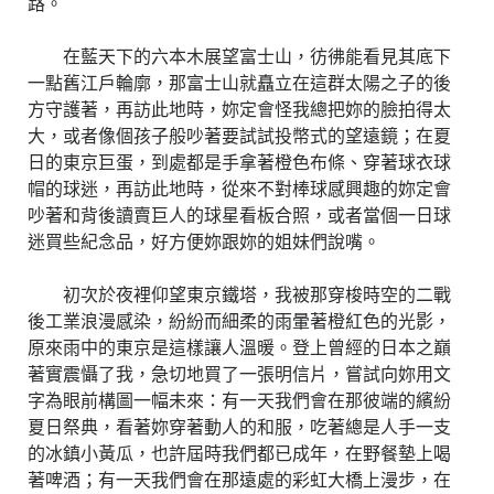
路。
在藍天下的六本木展望富士山，彷彿能看見其底下
一點舊江戶輪廓，那富士山就矗立在這群太陽之子的後
方守護著，再訪此地時，妳定會怪我總把妳的臉拍得太
大，或者像個孩子般吵著要試試投幣式的望遠鏡；在夏
日的東京巨蛋，到處都是手拿著橙色布條、穿著球衣球
帽的球迷，再訪此地時，從來不對棒球感興趣的妳定會
吵著和背後讀賣巨人的球星看板合照，或者當個一日球
迷買些紀念品，好方便妳跟妳的姐妹們說嘴。
初次於夜裡仰望東京鐵塔，我被那穿梭時空的二戰
後工業浪漫感染，紛紛而細柔的雨暈著橙紅色的光影，
原來雨中的東京是這樣讓人溫暖。登上曾經的日本之巔
著實震懾了我，急切地買了一張明信片，嘗試向妳用文
字為眼前構圖一幅未來：有一天我們會在那彼端的繽紛
夏日祭典，看著妳穿著動人的和服，吃著總是人手一支
的冰鎮小黃瓜，也許屆時我們都已成年，在野餐墊上喝
著啤酒；有一天我們會在那遠處的彩虹大橋上漫步，在