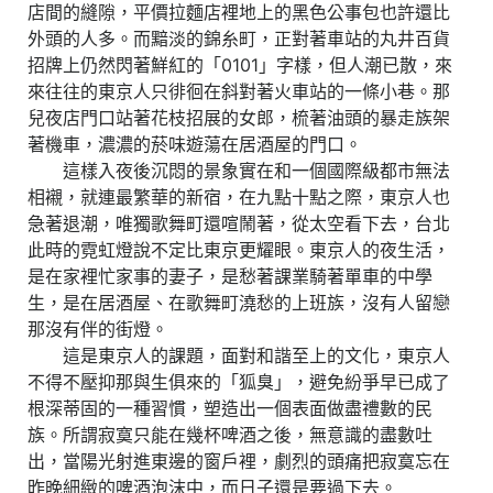
店間的縫隙，平價拉麵店裡地上的黑色公事包也許還比
外頭的人多。而黯淡的錦糸町，正對著車站的丸井百貨
招牌上仍然閃著鮮紅的「0101」字樣，但人潮已散，來
來往往的東京人只徘徊在斜對著火車站的一條小巷。那
兒夜店門口站著花枝招展的女郎，梳著油頭的暴走族架
著機車，濃濃的菸味遊蕩在居酒屋的門口。
這樣入夜後沉悶的景象實在和一個國際級都市無法
相襯，就連最繁華的新宿，在九點十點之際，東京人也
急著退潮，唯獨歌舞町還喧鬧著，從太空看下去，台北
此時的霓虹燈說不定比東京更耀眼。東京人的夜生活，
是在家裡忙家事的妻子，是愁著課業騎著單車的中學
生，是在居酒屋、在歌舞町澆愁的上班族，沒有人留戀
那沒有伴的街燈。
這是東京人的課題，面對和諧至上的文化，東京人
不得不壓抑那與生俱來的「狐臭」，避免紛爭早已成了
根深蒂固的一種習慣，塑造出一個表面做盡禮數的民
族。所謂寂寞只能在幾杯啤酒之後，無意識的盡數吐
出，當陽光射進東邊的窗戶裡，劇烈的頭痛把寂寞忘在
昨晚細緻的啤酒泡沫中，而日子還是要過下去。