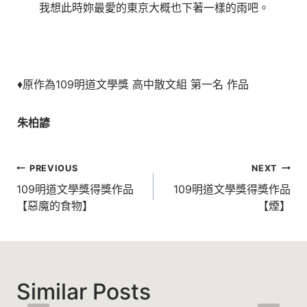
我想此時妳最愛的東京大概也下著一樣的雨吧。
♦原作為109明道文學獎 高中散文組 第一名 作品
朱柏諺
文
PREVIOUS
NEXT
章
109明道文學獎得獎作品
109明道文學獎得獎作品
【惡魔的食物】
【煙】
導
覽
Similar Posts