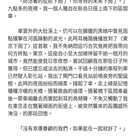
「妳活著的從前下雨了，你等待的未來下雨了。」
九點多的夜裡，我一個人獨自在新烏日搭上南下的區間
車。
車窗外的大肚溪上，仍可以在朦朧的黑暗中瞥見雨
點撞擊在河面躁動的波光。此時耳機隨機播放到了〈東
京下雨了〉這首歌，我不免納悶這巧合究竟將把我帶向
何方終點。東京，這座自小至大加總停留不逾一個月的
城市，竟然能使我日思夜想，嘗試回顧我在那些日子所
獲得，但已遺忘或淡去的點滴。不過十分鐘的車程列車
已然駛入彰化站，我出了閘門口看見站前噴泉旁的聖誕
樹，此時的夜雨紛紛而細柔。撐起了傘，走上總是記憶
種種冷暖的天橋，隨著歌曲的循環，隨著橋下區間車最
後一節車廂離去而響起刺耳的高頻聲，不免又觸動了我
在東京走在飄著細雨的街道上，被突然襲來的孤獨感所
淹沒，的那段回憶。
「沒有幸運眷顧的我們，如果能在一起就好了。」