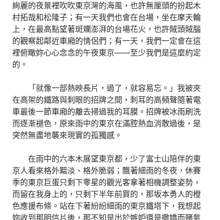
絢麗的夜景裡吹吹東京灣的海風，也許無厘頭的扮起木
村拓哉和松隆子；有一天我們也會在台場，坐在摩天輪
上，在最高點望著斑斕澎湃的台場花火，也許賊頭賊腦
的觀察起鄰近車廂的情侶們；有一天，我們一定會在這
裡俯瞰妳心心念念的午夜東京——至少我們是這麼約定
的。
「就像一部熱映長片，過了，就容易忘。」我被夾
在高架的鐵路與刺眼的招牌之間，刺耳的高頻聲隨著電
車最後一節車廂的離去掃過我的耳膜。招牌被冰雨刷洗
而逐漸褪色，原來雨中的東京在滿腔熱血消散過後，是
突然無盡地襲來現實的孤獨感。
在雨中的六本木展望東京都，少了富士山陪伴的東
京人看來格外黯淡、格外脆弱；飄著細雨的冬夜，休賽
季的東京巨蛋只剩下零星的觀光客拿著相機調整姿勢，
而留在我身上的，只剩下半年前買的，那坂本勇人的橙
色應援布條。站在下著紛紛細雨的東京鐵塔下，我想起
妳收到那明信片後，那不知是出於嫉妒還是撒嬌而賭氣