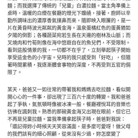
麵；而我選擇了傳統的「兒童」白濃拉麵。當主角準備上
桌時，溫暖的白煙在餐廳的燈光下嬝繞，接著，廚師以辛
勤所調味出的濃厚香氣撲鼻而來，隨即映入眼簾的，是一
片在黃昏時波光粼粼的黃金海。溫泉蛋橘紅色的蛋黃猶如
夕陽的倒影；各種蔬菜宛若生長在天邊的樹林及山脈；而
叉燒肉和竹筍則像在海中悠遊自在的魚兒們，不受限制。
看到這般情景的我，一切都不在乎了，立刻舉起筷子開始
享受這金色的小宇宙。兒時的我只感受到「好吃」，但隨
著時間累積，我逐漸體會事物的深度，不再受到五官的侷
限了。
某天，爸爸又一如往常的帶著我和媽媽去吃拉麵，看似開
開心心的一件事，卻出現了三百六十度的轉變。我和爸爸
起了爭執，氣氛頓時像被冰凍一般，餐廳裡悅耳的音樂也
彷彿在諷刺我。熟悉的那碗黃金海又出現在眼前，但它已
不再是兒童拉麵。當我準備拿起筷子時，爸爸對我說：
「還記得妳小時候天天笑容滿面，是多麼可愛呀！做父母
的我們該有的細心照顧，從來沒有少過，妳怎麼變了