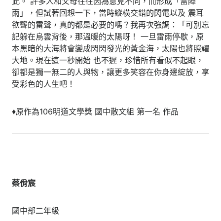
此。 許多人和父母往往因為意見不同，而形成「雷陣
雨」，但試著回想一下，當時縱橫交錯的閃電以及 震耳
欲聾的雷聲，真的都是必要的嗎？我再次強調：「可別忘
記躲在烏雲背後，那溫暖的太陽呀！ 一旦雷雨停歇，原
本黑暗的大海將會變成閃閃發光的黃金海，太陽也將照耀
大地。現在這一秒開始 也不遲，珍惜所有看似不起眼，
卻都是獨一無二的人與物，讓更多笑容在你身邊綻放，享
受彩色的人生吧！
♦原作為106明道文學獎 國中散文組 第一名 作品
蔡佾宸
國中部二年級