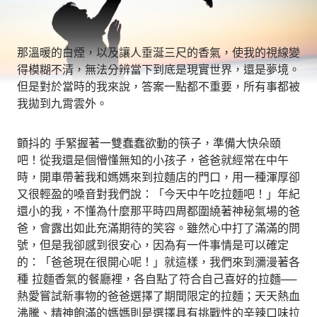
那溫暖的白煙，以及讓人垂涎三尺的香氣，使我的視線變
得模糊不清，無法分辨當下到底是現實世界，還是夢境。
但是對於當時的我來說，答案一點都不重要，所有事都被
我拋到九霄雲外。
顫抖的 手緊握著一雙蠢蠢欲動的筷子，準備大快朵頤
吧！從我還是個懵懂無知的小孩子，爸爸就經常在中午
時，開車帶著我和媽媽來到拉麵店的門口，用一種渾厚卻
又很輕盈的嗓音對我們說：「今天中午吃拉麵吧！」年紀
還小的我，不懂為什麼那平時四周都圍繞著神秘氣場的爸
爸，會露出如此充滿期待的笑容。雖然心中打了滿滿的問
號，但是我卻感到很安心，因為有一件事情是可以確定
的：「爸爸現在很開心呢！」就這樣，我們來到瀰漫著各
種 拉麵香氣的餐廳裡，各自點了符合自己喜好的拉麵──
熱愛嘗試新事物的爸爸選擇了期間限定的拉麵；天天熱血
沸騰、精神飽滿的媽媽則是選擇具有挑戰性的辛辣口味拉