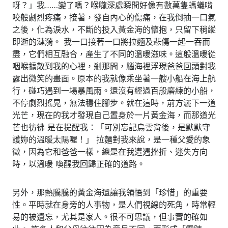
呀？」我……變了嗎？喉嚨深處瞬間好像有數萬隻螞蟻啃
咬般劇烈疼痛，接著，發自內心的傷痛，在我倒抽一口氣
之後，化為淚水，不斷的投入黃金海的懷抱，只留下稍縱
即逝的漣漪。 我一口接著一口將拉麵及悲傷一起一吞而
盡，它們相互融合，產生了不同的溫暖滋味。這般溫暖從
咽喉擴散到我的心裡，剎那間，腦海裡浮現爸爸回頭對我
露出微笑的畫面。原本的我就像乘坐著一艘小船在海上航
行，碰巧遇到一場暴風雨。還沒有經過百般磨練的小船，
不停劇烈搖晃，無法穩住腳步。就在這時，前方灑下一道
光芒，現在的我才發現自己置身於一片黃金海，而那道光
芒也彷彿 是在提醒我：「可別忘記烏雲背後，是默默守
護妳的溫暖太陽喔！」 拉麵對我來說，是一種父愛的象
徵，因為它和爸爸一樣，總是在我遭遇挫折、迷失方向
時，以溫暖 喚醒我回歸正確的道路。
另外，那熱騰騰的黃金海還讓我領悟到「珍惜」的重要
性。平時就在身旁的人事物，是人們視線的死角，時常輕
易的被遺忘，尤其是家人。很不可思議，但事實的確如