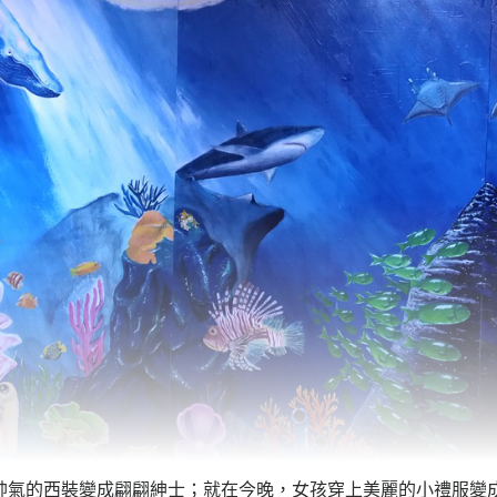
帥氣的西裝變成翩翩紳士；就在今晚，女孩穿上美麗的小禮服變