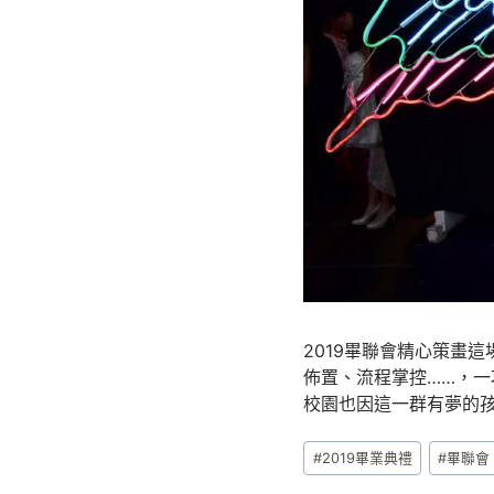
2019畢聯會精心策畫
佈置、流程掌控……，
校園也因這一群有夢的
Post
#
2019畢業典禮
#
畢聯會
Tags: