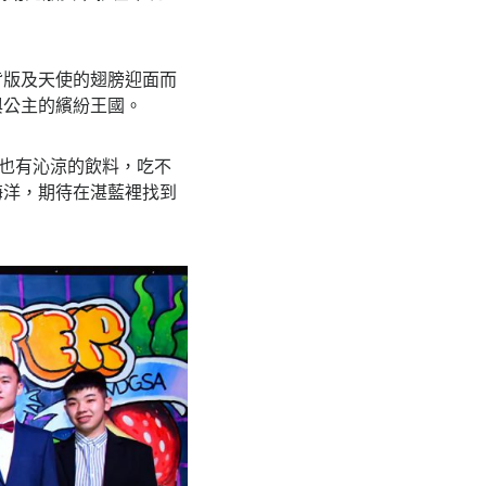
彩繪背版及天使的翅膀迎面而
與公主的繽紛王國。
，也有沁涼的飲料，吃不
海洋，期待在湛藍裡找到