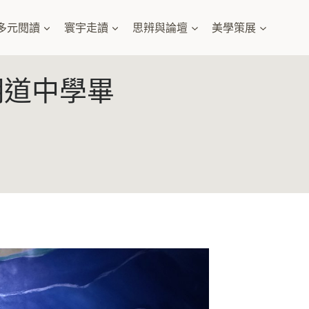
多元閱讀
寰宇走讀
思辨與論壇
美學策展
9 明道中學畢