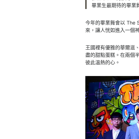
畢業生最期待的畢業
今年的畢業舞會以 The 
來，讓人恍如進入一個
王國裡有優雅的華爾滋、
盡的甜點蛋糕。在兩個
彼此溫熱的心。