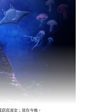
成窈窕淑女；就在今晚，