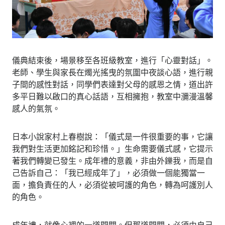
儀典結束後，場景移至各班級教室，進行「心靈對話」。
老師、學生與家長在燭光搖曳的氛圍中夜談心語，進行親
子間的感性對話，同學們表達對父母的感恩之情，道出許
多平日難以啟口的真心話語，互相擁抱，教室中瀰漫溫馨
感人的氣氛。
日本小說家村上春樹說：「儀式是一件很重要的事，它讓
我們對生活更加銘記和珍惜。」生命需要儀式感，它提示
著我們轉變已發生。成年禮的意義，非由外鑠我，而是自
己告訴自己：「我已經成年了」，必須做一個能獨當一
面，擔負責任的人，必須從被呵護的角色，轉為呵護別人
的角色。
成年禮，就像心裡的一道開關。但那道開關，必須由自己