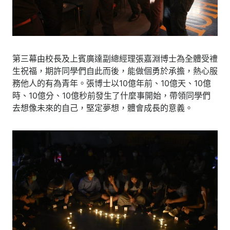
第三幕由校長及上賓廣達副總經理張嘉淵博士為全體受禮
生祝福，期許同學們自此而後，能做個勇於承擔，熱心服
務他人的有為青年。張博士以10億年前、10億天、10億
時、10億分、10億秒前發生了什麼事開始，帶領同學們
去想像未來的自己，堅定夢想，體會成長的意義。