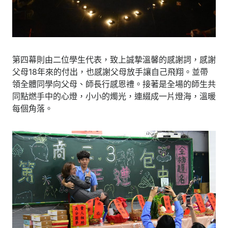
第四幕則由二位學生代表，致上誠摯溫馨的感謝詞，感謝
父母18年來的付出，也感謝父母放手讓自己飛翔。並帶
領全體同學向父母、師長行感恩禮。接著是全場的師生共
同點燃手中的心燈，小小的燭光，連綴成一片燈海，溫暖
每個角落。