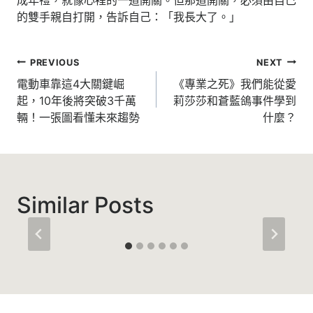
的雙手親自打開，告訴自己：「我長大了。」
文
PREVIOUS
NEXT
章
電動車靠這4大關鍵崛
《專業之死》我們能從愛
起，10年後將突破3千萬
莉莎莎和蒼藍鴿事件學到
導
輛！一張圖看懂未來趨勢
什麼？
覽
Similar Posts