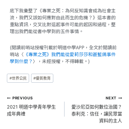
底下我彙整了《專業之死：為何反知識會成為社會主
流，我們又該如何應對由此而生的危機？》這本書的
重點資訊，交叉比對這起事件可能的起因和過程，整
理出我們能從書中學到的五件事情。
(閱讀前哨站授權刊載於明道中學APP，全文於閱讀前
哨站〈
《專業之死》我們能從愛莉莎莎和蒼藍鴿事件
學到什麼？
〉，未經授權，不得轉載。)
#
世界公民
#
優質教育
PREVIOUS
NEXT
2021 明道中學青年學生
愛沙尼亞如何數位治國？
成年典禮
泰利克：信任，讓民眾當
資料的主人