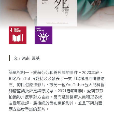
文 / Waki 瓦基
簡單說明一下愛莉莎莎和蒼藍鴿的事件。2020年底，
知名YouTuber愛莉莎莎發表了一支「喝橄欖油排膽結
石」的民俗療法影片，被另一位YouTuber台大兒科醫
師蒼藍鴿批評是誤導民眾。2021春節期間，愛莉莎莎
拍攝影片反擊對方言論，反而遭到醫療人員和眾多網
友嚴厲批評，最後終於發布道歉影片，並且下架前面
兩支高度爭議的影片。