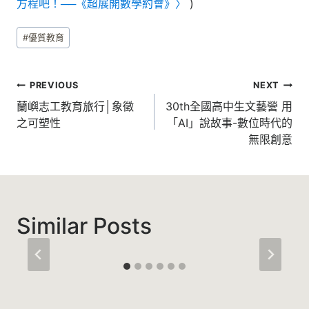
方程吧！──《超展開數學約會》〉
)
Post
#
優質教育
Tags:
文
PREVIOUS
NEXT
章
蘭嶼志工教育旅行│象徵
30th全國高中生文藝營 用
之可塑性
「AI」說故事-數位時代的
導
無限創意
覽
Similar Posts