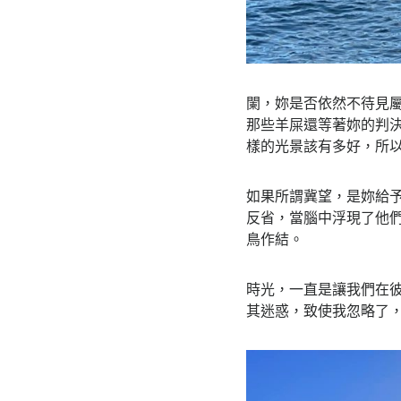
闌，妳是否依然不待見
那些羊屎還等著妳的判
樣的光景該有多好，所
如果所謂冀望，是妳給
反省，當腦中浮現了他
鳥作結。
時光，一直是讓我們在
其迷惑，致使我忽略了