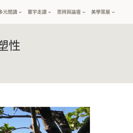
多元閱讀
寰宇走讀
思辨與論壇
美學策展
塑性