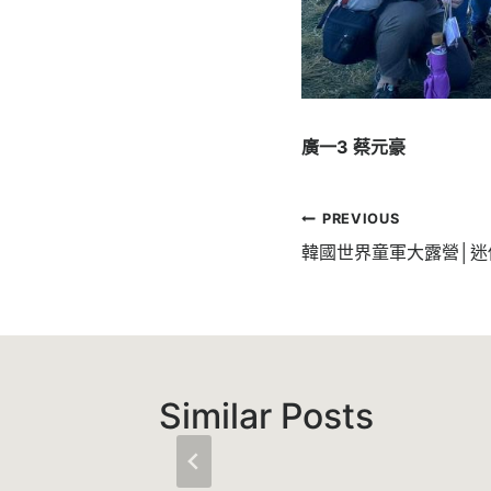
廣一3 蔡元豪
文
PREVIOUS
章
韓國世界童軍大露營│迷
導
覽
Similar Posts