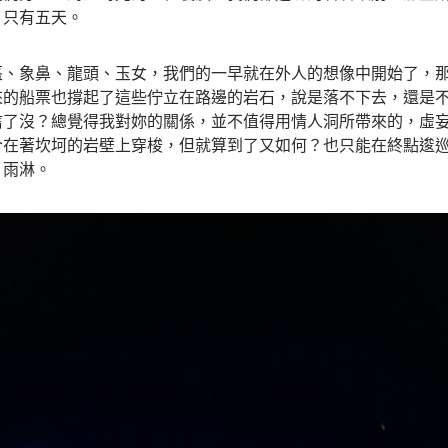
，只有五天。
盔、象鼻、龍頭、玉女，我們的一早就在外人的想像中開始了，
來的船票也撐起了這些佇立在路邊的岩石，說是落不下去，還是
信了沒？總覺得我對妳的關係，並不值得用情人洞所帶來的，虛
合在著坎坷的岩壁上穿梭，但就算到了又如何？也只能在終點逡
、雨淋。