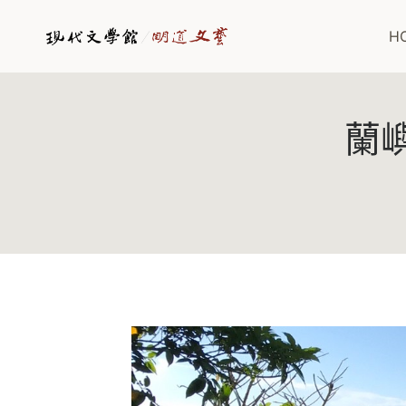
Skip
to
H
content
蘭