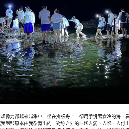
，想像力卻越來越集中，坐在拼板舟上，卻用手滑著倉冷的海，
感受到那原本由我孕育出的，對妳之外的一切去愛、去恨、去付