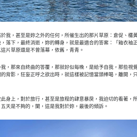
屬於我，甚至是妳之外的任何，所催生出的那片草原：倉促、欉
決，落下，最終消逝，妳的轉身，就是最適合的答案：「釉衣袖正
以這片草原還是不曾落幕，依舊，青青。
予我，那來自終曲的答覆，那就好似每晚，是給予自我，那些視
們的背影，狂妄正呼之欲出時，就這樣被記憶當頭棒喝，離開，
彼此身上，對於旅行，甚至是旅程的肆意暴戾，我迫切的看著，
，五天是不夠的，闌，這是我對於妳，最後的傾訴。