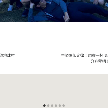
你地球村
牛頓冷卻定律：想來一杯溫
分方程吧