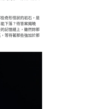
那些奇形怪狀的岩石，是
不能下落？待答案揭曉
妄的記憶縫上，雖然妳那
巡，等待著那些強加於那