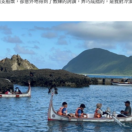
兩支船槳，卻意外地得到了教練的誇讚，弄巧成拙的，是我對冷