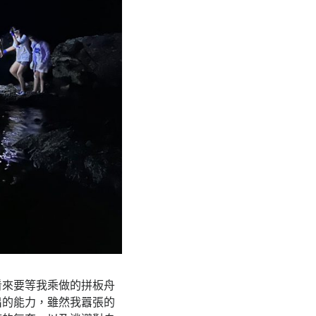
看來要等我乘做的拼板舟
出的能力，雖然我囂張的