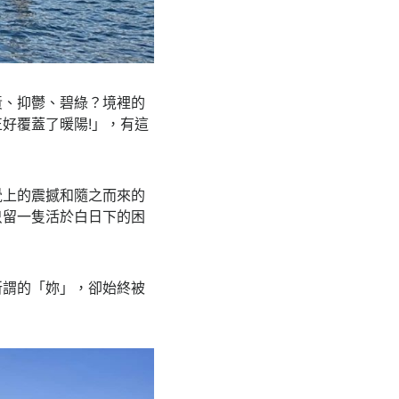
黃、抑鬱、碧綠？境裡的
好覆蓋了暖陽!」，有這
覺上的震撼和隨之而來的
只留一隻活於白日下的困
所謂的「妳」，卻始終被