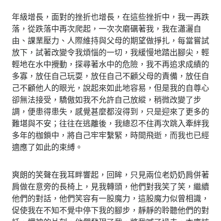
年級增長，面對的挫折也增長，在這些挫折中，我一再跌
落，從跌落中再次爬起，一次次磨礪著我，我在瀟灑自
由、課業壓力、人際維持與父母的期望做掙扎，每當嘗試
放下，試著改變令我煩惱的一切，我緩慢地踏出腳尖，輕
輕地在水中攪動，探尋著水中的危險，我不再追求成績的
多寡，放任自己玩耍，放任自己不顧父母的責備，放任自
己不顧他人的眼光，說起來如此地容易，但是我的自尊心
卻無法接受，驕傲如我不允許自己放縱，稍微改變了步
調，便患得患失，感覺甚麼都沒得到，只是迎來了更多的
難堪與不安；往往在逃離後，我總忍不住再次跳入牽絆我
多年的枷鎖中，將自己牢牢繫緊，時間飛逝，而我也已經
適應了如此的束縛。
爽朗的笑聲在我耳畔響起，回眸，只見兩位老奶奶肩併著
肩做在意旁的長椅上，見我轉頭，他們對我笑了笑，繼續
他們的對話，他們笑容有一股魔力，這股魔力似曾相識，
促使我在不知不覺中停下我的腳步，靜靜的聆聽他們的對