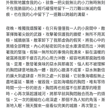
外默默地蠶食我的心，就像一把尖銳無比的小刀無時無刻
不在我脆弱的心上輕巧緩慢地留下一刀刀難以抹滅的傷
痕，也在我的心中留下了一道難以跨越的溝壑。
夜晚，唯獨我還醒著，在只有僅僅我一人的小房間中，敵
軍揮舞著尖銳的武器，攻擊著保護我的牆壁，無所不用其
極，城牆崩落，敵軍卸下了我那虛偽的假笑，將我心中的
黑暗全部釋放，內心的秘密如同水從水庫潰堤而出，沖刷
著我的堅強，假裝一無所知的事情向我湧來，躲在溫暖的
被窩將我那千瘡百孔的心用力沖散，縱容地將那腐蝕性極
強、混濁，散發著臭味的惡水與那痛苦、惱人和不被理解
的胸悶肆意地融為一體，我的心牆潰不成軍，惡水無數倍
的擴大到處肆虐，所到之處一片狼藉，它就像海嘯般無止
盡地蔓延、襲捲、催毀我。這如海嘯般的胸悶，唯有等待
時間一分一秒的逝去，胸悶再也抵擋不住那濃厚的睡意
時，心再次築起護城河，將那早就與胸悶融合而為一的煩
惱，又一次的圈縮在心底深處，那個不為人知的角落，漸
漸地入眠，隔天醒來一座看似完美的城牆，再次豎立。