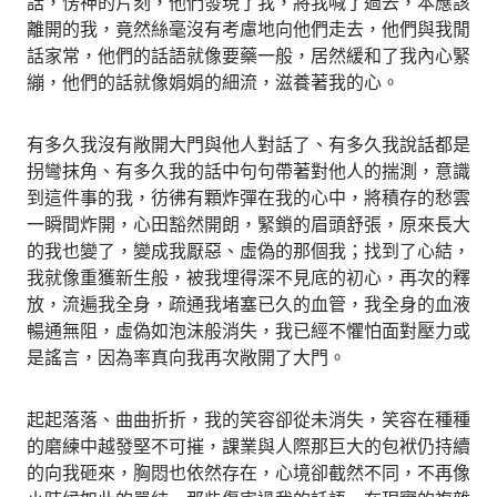
話，愣神的片刻，他們發現了我，將我喊了過去，本應該
離開的我，竟然絲毫沒有考慮地向他們走去，他們與我閒
話家常，他們的話語就像要藥一般，居然緩和了我內心緊
繃，他們的話就像娟娟的細流，滋養著我的心。
有多久我沒有敞開大門與他人對話了、有多久我說話都是
拐彎抹角、有多久我的話中句句帶著對他人的揣測，意識
到這件事的我，彷彿有顆炸彈在我的心中，將積存的愁雲
一瞬間炸開，心田豁然開朗，緊鎖的眉頭舒張，原來長大
的我也變了，變成我厭惡、虛偽的那個我；找到了心結，
我就像重獲新生般，被我埋得深不見底的初心，再次的釋
放，流遍我全身，疏通我堵塞已久的血管，我全身的血液
暢通無阻，虛偽如泡沫般消失，我已經不懼怕面對壓力或
是謠言，因為率真向我再次敞開了大門。
起起落落、曲曲折折，我的笑容卻從未消失，笑容在種種
的磨練中越發堅不可摧，課業與人際那巨大的包袱仍持續
的向我砸來，胸悶也依然存在，心境卻截然不同，不再像