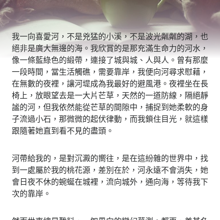
我一向喜愛河，不是兇猛的小溪，不是波光粼粼的湖，也
絕非是廣大無邊的海。我欣賞的是那充滿生命力的河水，
像一條藍綠色的緞帶，連接了城與城、人與人。曾有那麼
一段時間，當生活觸礁，需要靠岸，我便向河尋求慰藉，
在無數的夜裡，讓河堤成為我最好的避風港。夜裡坐在長
椅上，放眼望去是一大片芒草，天然的一道防線，隔絕靜
謐的河，但我依然能從芒草的間隙中，捕捉到她柔軟的身
子流過小石，那微微的起伏律動，而我鎖住目光，就這樣
跟隨著她直到看不見的盡頭。
河帶給我的，是對沉澱的嚮往，是在這紛雜的世界中，找
到一處屬於我的桃花源，差別在於，河永遠不會消失，她
會日夜不休的蜿蜒在城裡，流向城外，通向海，等待我下
次的靠岸。