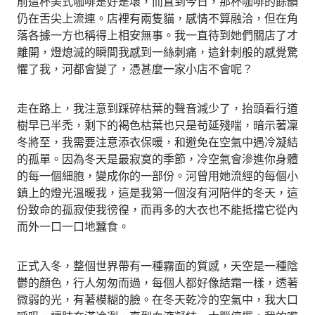
前這杯美式咖啡是好是壞，而直到今日，那杯咖啡的餘韻
仍在舌尖上流連。店裡有兩隻貓，感情不算融洽，但在角
落各據一方也稱得上相安無事。我一直待到她們關店了才
離開，燈熄滅的瞬間我感到一絲刺痛，這針刺般的感覺驚
懼了我，河都會變了，憑甚麼一家小店不會呢？
走在路上，我注意到踩碎枯葉的聲音減少了，抬頭看行道
樹早已半禿，剩下的褐色枯葉也只是苟延殘喘，暗示著凜
冬將至，我需要注意添衣保暖，和避免在空氣中遇冷凝結
的孤單。因為冬天是最寂寞的季節，冷空氣會滲進你身體
的每一個細胞，變成你的一部份。河曾用她流經的每個小
鎮上的燈光溫暖我，這是我第一個沒有河陪伴的冬天，這
份致命的孤寂使我徬徨，而再多的大衣也不能抵擋它從內
而外一口一口地蠶食。
正式入冬，整個世界帶有一種霧面的質感，天空是一種陰
鬱的顏色，行人匆匆而過，每個人都好像結霜一樣，透著
微弱的光，有著模糊的臉。在冬天乾冷的空氣中，我大口