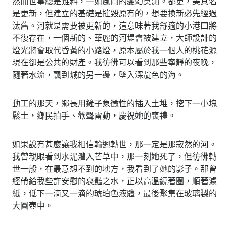
然而世事總是難料，一如風向的變幻莫測。都更，美其名
是更新，但建立的基礎是摧毀原有的，想要換新必先經過
汰舊。河就是需要被更新的，這意味著我舒適的小港口將
不復存在，一個新的、華麗的河堤會被建立，大師設計的
燈光將會取代昏黃的小路燈，原本屬於我一個人的桃花源
現在卻是公共的財產。我彷彿可以看到那些寧靜的夜晚，
隨著水流，飄到城的另一邊，墜入深靛色的海。
動工的那天，鄉長用鏟子象徵性的插入土堆，挖下一小塊
鬆土，鄉民拍手、歡聲雷動，慶祝她的喪禮。
如果說有甚麼讓我相信輪迴轉世，那一定是那寂然的河。
我曾親眼看到水泥灌入芒草中，那一刻她死了，但彷彿轉
世一般，在最意想不到的地方，我看到了她的影子。那曾
經帶給我些許安慰的哀豔之水，正以高溫繞著圈，順著濾
紙，低下一滴又一滴的琥珀色液體，最後聚集在玻璃製的
大圓壺中。