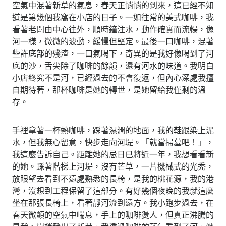
空氣中混著新草的氣息，春天正悄悄的到來，這已經不知
道是第幾個我窩在小店的日子。一如往常的美式咖啡，我
看著老闆由中心往外，順時鐘注水，動作確實而流暢，像
河一樣，微微的波動，緩慢但堅定。最後一口咖啡，混著
些許底部的殘渣，一口氣喝下，奇異的是我好像喝到了河
底的沙，舌尖除了咖啡的餘韻，還有河水的味道。我明白
小店終究不是河，已經過去的不會復返，但內心深處我擅
自期待著，那杯咖啡是她的轉世，是她留給我僅剩的溫
存。
手裡拿著一杯熱咖啡，踩著濕潤的地面，我的鞋跟染上泥
水，但我無心留意，快步走向河堤。「就當掃墓吧！」，
我這麼告訴自己。距離她的忌日已將近一年，我想看看新
的她。踩著階梯上河堤，沒有芒草，一片機械式的光禿，
放眼望去看到不遠處熟悉的長椅，是我的桃花源，我的港
灣，沒想到工程保留了這部分。有好幾個夜晚的我就這麼
坐在那張長椅上，看著靜河流到遠方。我小跑步過去，在
春天微顫的空氣中喘息，手上的咖啡燙人，但真正沸騰的