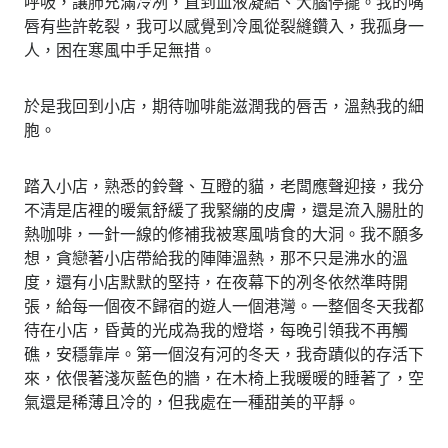
呼吸，讓肺充滿冷冽，直到血液凝結、大腦停擺。我的嘴
唇有些許乾裂，我可以感覺到冷風從裂縫鑽入，我孤身一
人，困在寒風中手足無措。
於是我回到小店，期待咖啡能滋潤我的唇舌，溫熱我的細
胞。
踏入小店，熟悉的鈴聲、互瞪的貓，老闆應聲迎接，我分
不清是店裡的暖氣舒緩了我緊繃的皮膚，還是流入腸肚的
熱咖啡，一針一線的修補我被寒風啃食的大洞。我不願多
想，貪戀著小店帶給我的陣陣溫熱，那不只是沸水的溫
度，還有小店默默的堅持，在夜幕下的冽冬依然準時開
張，給每一個夜不歸宿的遊人一個港灣。一整個冬天我都
待在小店，昏黃的光成為我的燈塔，每晚引領我不再觸
礁，安穩靠岸。第一個沒有河的冬天，我奇蹟似的存活下
來，依偎著淺灰藍色的牆，在木椅上我暖暖的睡著了，空
氣還是稀薄且冷的，但我處在一種甜美的平靜。