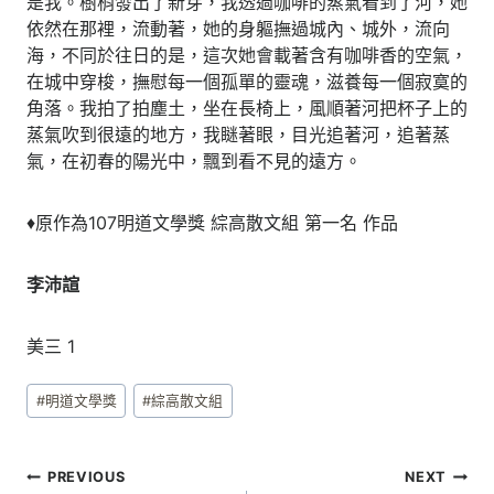
是我。樹梢發出了新芽，我透過咖啡的蒸氣看到了河，她
依然在那裡，流動著，她的身軀撫過城內、城外，流向
海，不同於往日的是，這次她會載著含有咖啡香的空氣，
在城中穿梭，撫慰每一個孤單的靈魂，滋養每一個寂寞的
角落。我拍了拍塵土，坐在長椅上，風順著河把杯子上的
蒸氣吹到很遠的地方，我瞇著眼，目光追著河，追著蒸
氣，在初春的陽光中，飄到看不見的遠方。
♦原作為107明道文學獎 綜高散文組 第一名 作品
李沛諠
美三 1
Post
#
明道文學獎
#
綜高散文組
Tags:
文
PREVIOUS
NEXT