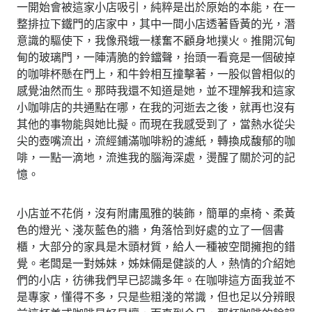
一開始會被這家小店吸引，純粹是出於原始的本能，在一
整排拉下鐵門的店家中，其中一間小店透著昏黃的光，潛
意識的驅使下，我像飛蛾一樣奮不顧身地撲火。推開沉甸
甸的玻璃門，一陣清脆的鈴鐺聲，抬頭一看竟是一個破掉
的咖啡杯懸在門上，和牛鈴相互撞擊著，一股似曾相似的
感覺油然而生。那時我還不知道是她，並不理解我和這家
小咖啡店的共通點在哪，在我的河逝去之後，就再也沒有
其他的事物能與她比擬。而現在我感受到了，當熱水從尖
尖的壺嘴流出，流經鋪滿咖啡粉的濾紙，轉換成馥郁的咖
啡，一點一滴地，流進我的腦海深處，燙醒了關於河的記
憶。
小店並不花俏，沒有附庸風雅的裝飾，簡單的桌椅、柔黃
色的燈光、淺灰藍色的牆，角落恰到好處的立了一個書
櫃，大部分的家具是木頭材質，給人一種被空間擁抱的錯
覺。老闆是一對姊妹，姊妹倆是健談的人，熱情的介紹她
們的小店，彷彿我們早已認識多年。在咖啡這方面我並不
是專家，懂得不多，只是些粗淺的常識，但也足以分辨眼