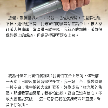
恐懼，就像世界末日，將我一把推入深淵，而且躲也躲
不掉，避也避不開。我最害怕的就是站在講台上，被大家
盯著大聲演講，當演講考試來臨，我就心跳加速，著急得
像熱鍋上的螞蟻，但還是得硬著頭皮上台。
我為什麼如此害怕演講呢?我害怕在台上忘詞，儘管前
一天晚上已經反覆練習過很多次，我一站上台，腦袋還是
一片空白；我害怕被大家盯著看，好像成為了鎂光燈的焦
點，那讓我更加緊張；我害怕出糗，對自己沒有信心，不
敢大膽嘗試突破……這一切都使我在演講時冷汗直流，聲
音不停顫抖。