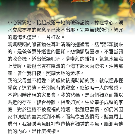
小心翼翼地，拾起散落一地的破碎記憶，捧在掌心，淚
水交織零星的繫念早已湊不出那，完整無缺的你，繁冗
的追悔也僅是，一片枉然。
媽媽哽咽的嗓音猶在耳畔清晰的迴盪著，話筒那頭捎來
的，是爸爸意外逝世的噩耗。悲慟撕裂靈魂，不啻斷訊
的收音機，道出低語呢喃，夢囈般的雜訊，氤氳水氣濛
上雙眸，靉靆陰雲在匯流的心海下起大雨滂沱，沖垮那
座，曾伴我日夜，照耀大地的燈塔。
我的父母並不相愛。尚處於孩提時期的我，就似懂非懂
覺察了這異態。分別擁有的寢室，總缺席一人的餐桌，
不曾同時出現的家長會，我的爸媽，是兩個獨立而難以
貼近的存在，貌合神離，相敬如賓。生於奉子成婚的家
庭，對於這樁不被祝福的婚姻，我雖已習慣，卻仍常因
家中凍結的氣氛感到不解，而無從宣洩憤懣。賭氣甩上
房門，我凝睇著魚缸裡爸爸情有獨鍾的金魚，臆測著他
們的內心，是什麼模樣。