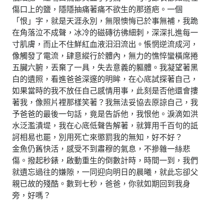
傷口上的鹽，隱隱抽痛著痛不欲生的那道疤。一個
「恨」字，就是天涯永別，無限懊悔已於事無補，我跪
在角落泣不成聲，冰冷的磁磚彷彿細刺，深深扎進每一
寸肌膚，而止不住鮮紅血液汩汩流出。悵惘逆流成河，
像觸發了電流，肆意縱行於體內，無力的憔悴蠻橫席捲
五臟六腑，丟棄了一具，失去意義的軀體。我凝望著黑
白的遺照，看進爸爸深邃的明眸，在心底試探著自己，
如果當時的我不放任自己感情用事，此刻是否他還會摟
著我，像照片裡那樣笑著？我無法妥協去原諒自己，我
予爸爸的最後一句話，竟是告訴他，我恨他。淚滴如洪
水泛濫潰堤，我在心底低聲告解著，就算用千百句的詆
訶相易也罷，別用死亡來懲罰我的無知，好不好？
金魚仍舊快活，感受不到肅穆的氣息，不摻雜一絲悲
傷。撥起秒錶，啟動重生的倒數計時，時間一到，我們
就遺忘過往的嫌隙，一同迎向明日的晨曦，就此忘卻父
親已故的殘酷。數到七秒，爸爸，你就如期回到我身
旁，好嗎？