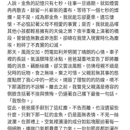
人說，金魚的記憶只有七秒，往事一旦過期，就如煙雲
冉冉散去，餘留一片嶄新的畫布，等待下一個七秒的燦
爛。是不是，成為那金魚，我就能忘卻憂患，遺忘悽
愴，不必惦記著父母不相愛的事實；是否，我就能品嚐
其他小孩都輕易擁有的天倫之樂？夜半重複上演著的橋
段，曾營造無數虛渺泡影，卻總在我墜入現實時化為塵
埃，粉碎了不真實的幻滅。
那天，風雨交加，閃電如利斧劈開了晴朗的心情。車子
裡的長談，氣溫驟降至冰點，爸爸凝重地宣告了即將離
婚的消息，藕斷絲連，卻又雲淡風輕，彷彿母親不過是
兒時的玩物，食之無味，棄之可惜。父親若無其事的態
度點燃了我心中的一把火，燒毀了理智的的防線，嚥不
下那滿腔的不諒解。離去之前，我瞥見父親滿是倦容的
側臉含括著不捨與懊悔，仍逼著自己撂下最後一句話。
「我恨你。」
從此，爸爸擺手辭別了這紅塵，不告而離，也沒遺留些
什麼，只剩下那一缸的金魚，仍是面無表情，不見一絲
波瀾。在葬禮上，空氣裡瀰漫的成分如鉛塊壓迫著每一
個細胞，連喘口氣都費盡了力氣。一句句節哀都如灑在