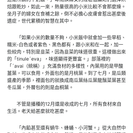
焙跟乾炒，如此一來，熱量很高的小米比較不會那麼燥。
坐月子的婦女在食補之餘，倒不必擔心皮膚會惹出甚麼後
遺症，世代累積的智慧在其中。
「如果小米的數量不夠，小米飯中就會加一些旱稻、
糯米-白色或者紫色、黑色都有，跟小米和在一起，加一
些絞肉，特別是韭菜，因為韭菜的味道很重。這樣做出來
的「tinule´eva」，味道顯得更豐富。」部落裡的
「´avai（統稱）」充滿食材的多樣性，內葉用的是甲酸
薑葉，可以食用，外面包的是月桃葉。到了七月，是瓜類
盛產的季節，裡面包的就換成南瓜葉絲瓜葉龍鬚菜葉甚至
冬瓜葉，外層包的則是血桐葉。
不管是播種的12月還是收成的七月，所有食材來自
生活。老天給甚麼就吃甚麼。
「內餡甚至還有蝸牛、蜂蛹、小河蟹。」從大自然中