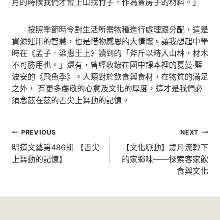
月的時候我們才會上山找竹子，作為蓋房子的材料。」
按照季節時令對生活所需物種進行處理跟分配，這是
資源運用的智慧，也是惜物感恩的大情懷。讓我想起中學
時在《孟子．梁惠王上》讀到的「斧斤以時入山林，材木
不可勝用也。」還有，曾經收錄在國中課本裡的夏曼·藍
波安的《飛魚季》。人類對於飲食與食材，在物質的滿足
之外， 有更多虔敬的心意及文化的厚度，這才是我們必
須念茲在茲的舌尖上舞動的記憶。
文
PREVIOUS
NEXT
章
明道文藝第486期 【舌尖
【文化脈動】歲月流轉下
上舞動的記憶】
的家鄉味——探索客家飲
導
食與文化
覽