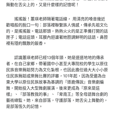
舞動在舌尖上的，又是什麼樣的記憶呢！
搖搖飯！蕙瑛老師隔著電話線， 用清亮的嗓音幾近
歡唱般的脫口一句：部落裡聯繫族人情感，傳承先祖文化
的，是搖搖飯。電話那頭，熱熱火火的是正準備打開的話
匣子；電話這頭，耳膜內迴盪著她腔調鮮明的話語，鼻腔
裡有隱約飄散的飯香。
認識蕙瑛老師已經13個年頭，她是道道地地的傳承
者，在自己家鄉，帶著國中小甚至大專院校的學生以原住
民族音樂舞蹈努力為文化紮根，也因此擔任過大大小小原
住民族舞蹈或樂舞比賽的評審，101年起，因為受邀為台
東大學以原住民族故事為基調的『逐鹿傳說』音樂劇編
舞，開始投入大型舞劇展演，後來更成為『原來是這
樣』、『部落教我的事』、『卑南王』等全母語舞台劇的
藝術總監。她，來自部落，守護部落，她舌尖上舞動的，
是部落恆久的記憶。