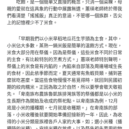
吃飽，是一個簡單又直接的概念，只消一個菜粿，母
親的愛就在這具象的行動中展露無遺。蕙瑛老師終於帶我
們看清楚「搖搖飯」真正的意涵，不管哪一個族群，舌尖
上的記憶裡少不了米食。
「早期我們以小米旱稻地瓜花生芋頭為主食，其中，
小米佔大多數，蒸熟一鍋米飯是簡單的溫飽方式。現在，
米食大部分用在祭儀。因為是祭儀，這些米食不同於日常
的主食，有比較特別的烹煮方式。」蕙瑛老師特別聲明，
祭儀上的米食是有内餡的，內餡來自部落及周邊場域生長
的食材，因此依季節而定，夏天通常有魚蝦貝類，捕到甚
麼就吃甚麼。當這些食物慢慢不易覓得時，就回到民國初
期的絞肉糯米。正因為取之於自然，所以要學會敬天敬祖
先。「卑南族布農族魯凱族排灣族等的祭儀都是以小米的
生長期作為開始及收成的祭祀點。以卑南族為例，12月
底是小米的播種期，七月就是收穫期。」在卑南族的部
落，小米收穫後就要開始準備迎接新的一年，因此，為收
得的小米分類是族裡各戶人家的大事，如；選小米種（播
種時的米種）、安排米種存放處，以及祭告祖先要用的物