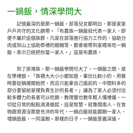
一鍋飯，情深學問大
記憶最深的是那一鍋飯，部落兒女都明白，那是家家
戶戶共守的文化臍帶。「布農族一鍋飯就代表一家人，即
便不屬於這個族群，凡是在部落進行協力工作的、協助分
肉或到山上協助祭禮的姻親等，都會被帶到家裡來吃一鍋
飯。表示已經把你當一家人。」這是布農族。
到了排灣族，那一鍋飯學問可大了，一頓飯之間，是
在學禮貌。「族裡大大小小都知道，輩份比較小的，用餐
時要從鍋邊開始挖，而且只能拿自己面前的，中間料多的
部分要留給家裡負責生計的長者。」讓為了家人必須付出
較多體力的長者可以吃飽，教現實也教年輕人懂禮儀，一
切從日常的點點滴滴做起，這是智慧。就像閩南人，在食
物跟資源沒那麼充沛的年代，一鍋白飯就能餵飽一家人，
埋鍋造飯，一同溫飽。那樣的日子，一鍋飯意義深遠。