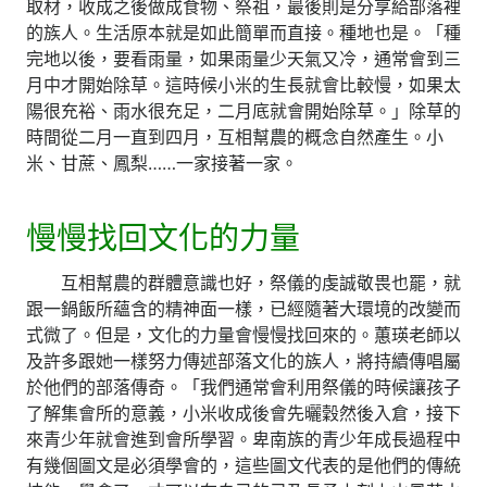
取材，收成之後做成食物、祭祖，最後則是分享給部落裡
的族人。生活原本就是如此簡單而直接。種地也是。「種
完地以後，要看雨量，如果雨量少天氣又冷，通常會到三
月中才開始除草。這時候小米的生長就會比較慢，如果太
陽很充裕、雨水很充足，二月底就會開始除草。」除草的
時間從二月一直到四月，互相幫農的概念自然產生。小
米、甘蔗、鳳梨……一家接著一家。
慢慢找回文化的力量
互相幫農的群體意識也好，祭儀的虔誠敬畏也罷，就
跟一鍋飯所蘊含的精神面一樣，已經隨著大環境的改變而
式微了。但是，文化的力量會慢慢找回來的。蕙瑛老師以
及許多跟她一樣努力傳述部落文化的族人，將持續傳唱屬
於他們的部落傳奇。「我們通常會利用祭儀的時候讓孩子
了解集會所的意義，小米收成後會先曬穀然後入倉，接下
來青少年就會進到會所學習。卑南族的青少年成長過程中
有幾個圖文是必須學會的，這些圖文代表的是他們的傳統