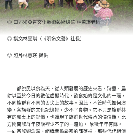
◎ 口述∕米亞普文化藝術藝術總監 林蕙瑛老師
◎ 撰文∕林雯琪（《明道文藝》社長）
◎ 照片∕林蕙瑛 提供
都說民以食為天，從人類發展的歷史來看，狩獵、農
耕以至於今日的數位虛擬時代，飲食始終是文化的一環，
不同族群有不同的舌尖上的故事。因此，不管時代如何演
變，各族群的文化記憶裡，少不了食物。它不只是族群共
有的餐桌上的記憶，也體現了族群世代傳承的價值觀，比
方閩南族群年夜飯裡少不了的一道魚， 象徵年年有餘。
一向宗族觀念深、組織關係嚴密的部落裡，那些代代相傳