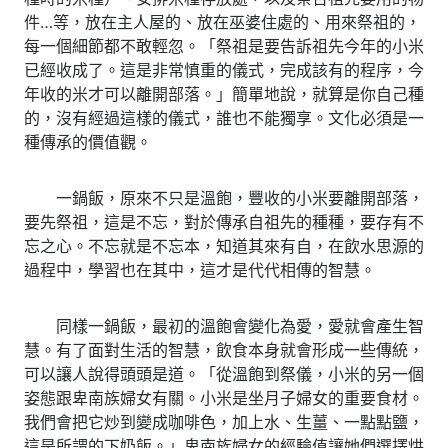
件…等，放在主人屋的、放在巫婆住處的、用來祭祖的，
每一個細節都不敢輕忽。「祭祖是要告訴祖先今年的小米
已經收成了。這是非常慎重的儀式，完成該有的程序，今
年收的米才可以離開部落。」簡單地說，就算是你自己種
的，沒有經過這樣的儀式，誰也不能獨享。文化必須是一
種傳承的價值觀。
一鍋飯，原來不只是溫飽，豐收的小米要離開部落，
要先祭祖，這是不忘，對於傳承自祖先的種種，要存有不
忘之心。不忘就是不忘本，知道其來有自，在飲水思源的
過程中，學習也在其中，這才是代代相傳的智慧。
同樣一鍋飯，最初的溫飽會變化為愛，愛就會產生智
慧。有了面對生活的智慧，飲食本身就會形成一些傳統，
可以讓人說得頭頭是道。「從溫飽到祭儀，小米的另一個
姿態跟卑南族婦女有關。小米是坐月子婦女的重要食材。
我們會把它炒到變成咖啡色，加上水、生薑、一點點鹽，
這是所謂的下奶飯。」卑南族婦女的經驗值讓她們選擇烘