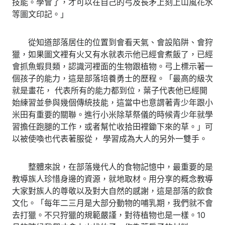
技能。學會了，才可以在自己的弓及長矛上刻上山風花水
等圖文印記。」
從知道部落居住的位置到會看天氣、會設陷阱、會狩
獵，如果圖文裡有火又有水就表示他已經會煮飯了，已經
會抓魚蝦貝類，認識河裡面的生物跟植物。弓上標示著一
個孩子的能力，這是部落培養勇士的歷程。「最高的級次
就是畫花， 代表所有的能力都到位，葉子代表他已經開
始練習並參與幾個傳統技能，這當中也意謂著青少年跟小
米田有重要的關聯。進行小米除草祭儀的時候青少年就學
習擔任跑腿的工作，或者幫忙收拾田裡鋤下來的草。」可
以被使喚也代表著服從， 學習成為大人的另外一雙手。
整體來說，在部落幾代人的食物記憶中，最重要的是
教導族人珍惜身邊的資源，就地取材。用分享的概念教導
大家對族人的尊敬以及對大自然的感謝，這是部落的飲食
文化。「每年二三月是大部分動物的哺乳期，我們就不會
去打獵。不只狩獵的規範嚴謹，對待植物也是一樣。10