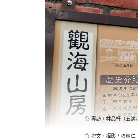
◎ 專訪 / 林品軒（五
◎ 撰文、攝影 / 張耀仁