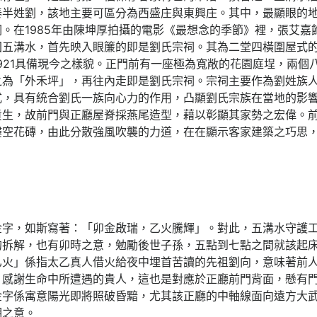
泰半姓劉，該地主要可區分為西盛庄與東興庄。其中，最顯眼的
。在1985年由陳坤厚拍攝的電影《最想念的季節》裡，張艾嘉
五溝水，首先映入眼簾的即是劉氏宗祠。其為二堂四橫圍屋式的合
921具備現今之樣貌。正門前有一座極為寬敞的花園庭埕，兩個
之為「外禾坪」，再往內走即是劉氏宗祠。宗祠主要作為劉姓族
式，具有統合劉氏一族向心力的作用，凸顯劉氏宗族在當地的影
貢生，故前門與正廳屋脊採燕尾造型，藉以彰顯其家勢之宏偉。
鏤空花磚，由此分散強風吹襲的力道，在在顯示客家建築之巧思
金字，如斯寫著：「卯金啟瑞，乙火騰輝」。對此，五溝水守護
的拆解，也有卯時之意，勉勵後世子孫，五點到七點之間就該起
乙火」係指太乙真人借火給夜中埋首苦讀的先祖劉向，意味著前
、感謝生命中所遭遇的貴人，這也是對應於正廳前門背面，懸有
金字係寓意陽光即將照破昏黯，尤其該正廳的中軸線面向遠方大
明之意。