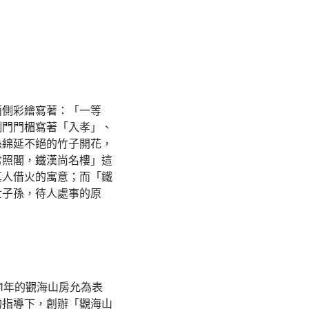
兩側彩繪寫著：「一等
側門門楣寫著「入孝」、
孫綿延不絕的竹子開花，
常照閣，鐵漢尚名樓」這
真人借火的寓意；而「鐵
世子孫，待人處事的原
1年的觀海山房允為表
的指導下，創辦「觀海山