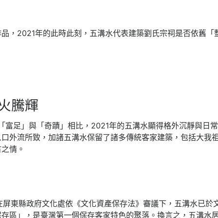
品，2021年的此時此刻，五溝水代表建築劉氏宗祠是否依舊「
火騰輝
所謂的「富足」與「奇蹟」相比，2021年的五溝水顯得格外沉靜與
人口外流所致，加諸五溝水保留了諸多傳統客家建築，包括大我
古之情。
起，在屏東縣政府文化處依《文化資產保存法》審議下，五溝水已於
保存區」，是臺灣第一個保存客家特色的聚落。換言之，五溝水