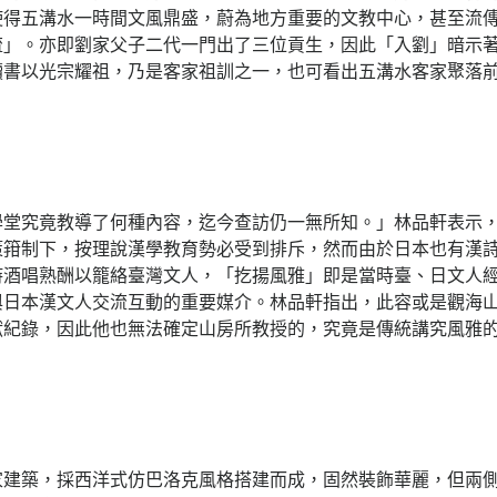
使得五溝水一時間文風鼎盛，蔚為地方重要的文教中心，甚至流
流」。亦即劉家父子二代一門出了三位貢生，因此「入劉」暗示
讀書以光宗耀祖，乃是客家祖訓之一，也可看出五溝水客家聚落
學堂究竟教導了何種內容，迄今查訪仍一無所知。」林品軒表示
策箝制下，按理說漢學教育勢必受到排斥，然而由於日本也有漢
詩酒唱熟酬以籠絡臺灣文人，「扢揚風雅」即是當時臺、日文人
與日本漢文人交流互動的重要媒介。林品軒指出，此容或是觀海
獻紀錄，因此他也無法確定山房所教授的，究竟是傳統講究風雅
家建築，採西洋式仿巴洛克風格搭建而成，固然裝飾華麗，但兩