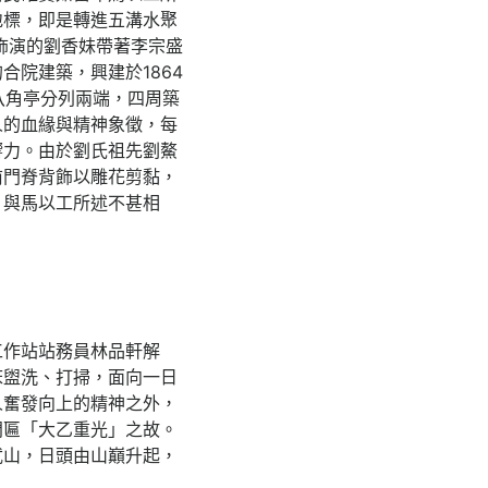
地標，即是轉進五溝水聚
飾演的劉香妹帶著李宗盛
院建築，興建於1864
八角亭分列兩端，四周築
人的血緣與精神象徵，每
響力。由於劉氏祖先劉鰲
前門脊背飾以雕花剪黏，
，與馬以工所述不甚相
工作站站務員林品軒解
床盥洗、打掃，面向一日
人奮發向上的精神之外，
門匾「大乙重光」之故。
武山，日頭由山巔升起，