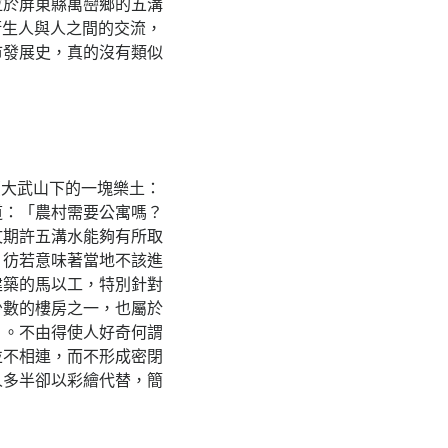
位於屏東縣萬巒鄉的五溝
衍生人與人之間的交流，
市發展史，真的沒有類似
〈大武山下的一塊樂土：
道：「農村需要公寓嗎？
文期許五溝水能夠有所取
，彷若意味著當地不該進
建築的馬以工，特別針對
少數的樓房之一，也屬於
」。不由得使人好奇何謂
並不相連，而不形成密閉
人多半卻以彩繪代替，簡