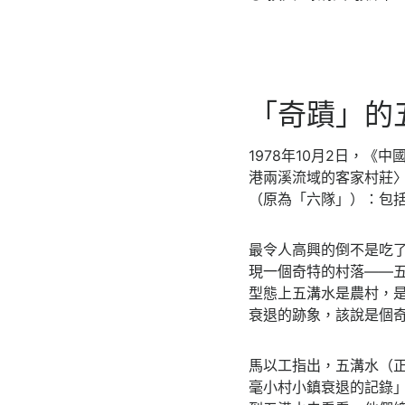
「奇蹟」的
1978年10月2日，
港兩溪流域的客家村莊
（原為「六隊」）：包
最令人高興的倒不是吃
現一個奇特的村落——
型態上五溝水是農村，
衰退的跡象，該說是個
馬以工指出，五溝水（
毫小村小鎮衰退的記錄