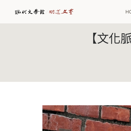
Skip
to
H
content
【文化