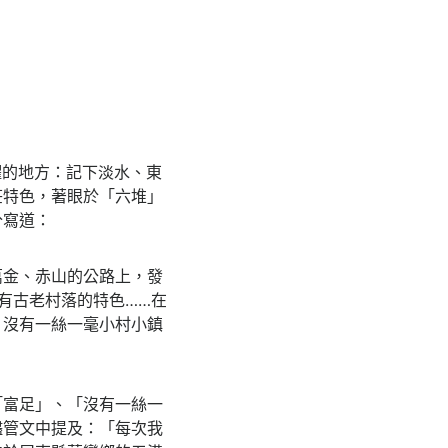
耀的地方：記下淡水、東
莊特色，著眼於「六堆」
分寫道：
萬金、赤山的公路上，發
有古老村落的特色……在
，沒有一絲一毫小村小鎮
「富足」、「沒有一絲一
儘管文中提及：「每次我