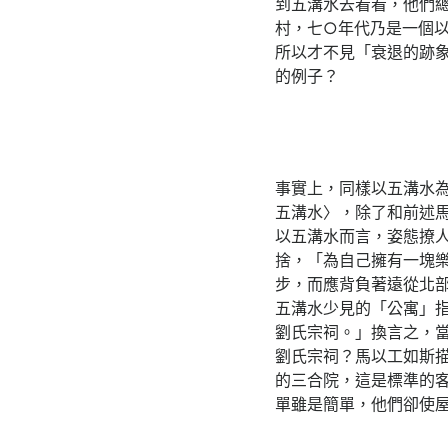
到五溝水去看看，他們
村，七○年代乃是一個
所以才不見「衰退的跡
的例子？
事實上，同樣以五溝水為
五溝水〉，除了和前述
以五溝水而言，姿態撩
捨，「為自己擁有一塊
步，而應背負著遠從北
五溝水少見的「公寓」
劉氏宗祠。」換言之，
劉氏宗祠？馬以工如斯
的三合院，這是標準的
單雖是簡單，他們卻使