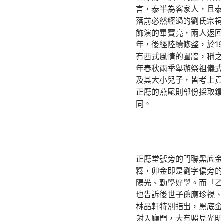
言，泰半為客家人，且
落前必然經過的劉氏宗祠
飾演的畢寶亮，兩人返回
年，後經陸續修整，於1
有西式風情的圍牆，稱
年春秋兩季舉辦祭祖儀
及其大小兒子，皆考上
正廳的燕尾則部份採取
同。
正廳堂號旁的門聯黑底
釋，卯金即是劉字偏旁
陽光、勤學好學。而「
也告訴後世子孫應珍視
林品軒特別指出，黑底
射入廳門，大有照見光