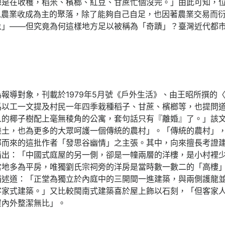
總是在收穫，稻米、檳榔、紅豆、甘蔗忙個沒完。」由此可知，
以農業收成為主的聚落，除了能夠自己自足，也因著農業交易而
象」——但究竟為何這樣地方足以被稱為「奇蹟」？臺灣近代都
報導對象，刊載於1979年5月號《戶外生活》、由王昭所撰的
馬以工一文提及村民一年四季栽種稻子、甘蔗、檳榔等，也提問
人的椰子樹配上毫無稜角的公寓，套句話只有『離婚』了。」該
樂土，也為更多的大眾呵護一個傳統的農村」。「傳統的農村」
部而來的這批作者「發思谷幽情」之主張。其中，向來擅長考證
指出：「中國式庭屋的另一側，卻是一幢兩層的洋樓，是小村裡
當地多為平房，唯獨劉氏宗祠旁的洋房是當時數一數二的「高樓
描述道：「正堂為獨立於內庭中的三開間一進建築，與兩側護龍
客家式建築。」又比較閩南式建築喜於屋上飾以石刻，「但客家
屋內外整潔無比」。