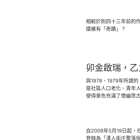
相較於則四十三年前的作
還擁有「奇蹟」？
卯金啟瑞，乙
與1978、1979年
是社區人口老化、青年
使得景色充滿了懷幽思
自2008年5月19日
登錄為「漢人街庄聚落