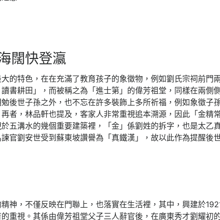
海闊快登瀛
最大的特色，在在充滿了教育孩子的象徵物，例如劉氏宗祠前門
，讀書耕田」，而被稱之為「進士第」的偉芳祖堂，同樣在兩側
期勉後世子孫之外，也不忘在許多裝飾上多所祈福，例如象徵子
。再者，林品軒也提及，客家人非常重視追本溯源，因此「金精
現於五溝水的幾個重要建築裡，「金」係劉姓的拆字，也是太乙
名諫官劉安世受到蘇東坡讚譽為「真鐵漢」，故以此作為提醒後
精神，不僅反映在門聯上，也落實在生活裡，其中，興建於192
育的重視。其係由偉芳祖堂父子三人辭官後，在廣東秀才劉耀初