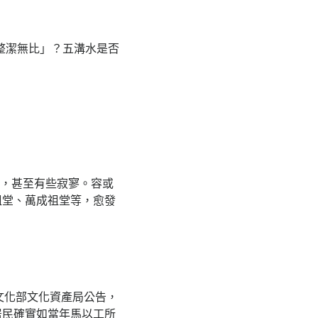
整潔無比」？五溝水是否
日常，甚至有些寂寥。容或
祖堂、萬成祖堂等，愈發
文化部文化資產局公告，
居民確實如當年馬以工所