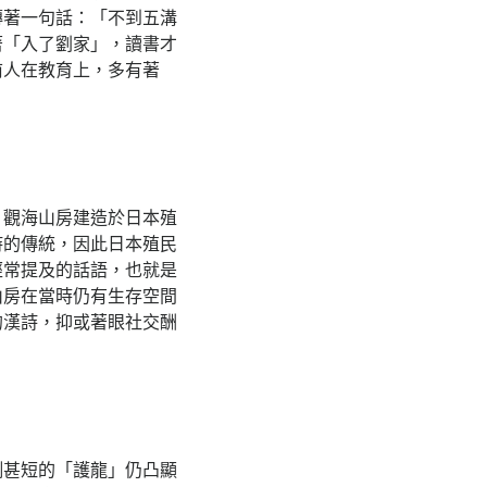
傳著一句話：「不到五溝
著「入了劉家」，讀書才
前人在教育上，多有著
，觀海山房建造於日本殖
詩的傳統，因此日本殖民
經常提及的話語，也就是
山房在當時仍有生存空間
的漢詩，抑或著眼社交酬
側甚短的「護龍」仍凸顯