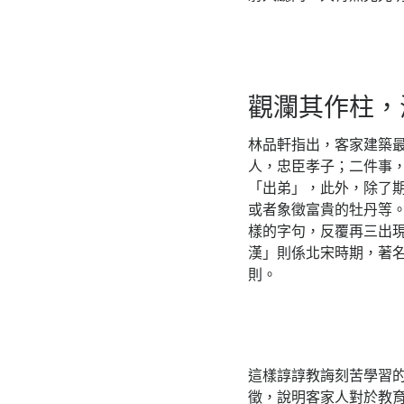
觀瀾其作柱，
林品軒指出，客家建築
人，忠臣孝子；二件事
「出弟」，此外，除了
或者象徵富貴的牡丹等
樣的字句，反覆再三出
漢」則係北宋時期，著
則。
這樣諄諄教誨刻苦學習的
徵，說明客家人對於教