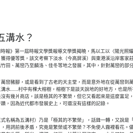
五溝水？
《中國時報》第一屆時報文學獎報導文學獎揭曉，馬以工以〈陽光照
〉獲得優等獎，該文考察下淡水（今高屏溪）與東港溪沿岸客家
括竹田、萬巒乃至麟洛、佳冬等地之發展，其中，針對萬巒的部
了萬巒豬腳，或是看到了古老的天主堂，而是意外地在從萬巒到
五溝水……村中有棵大榕樹，榕樹下是談天說地的好地方，也是所
是沒有幾爿商店，該是極其的不繁榮，但它又看起來是這麼富足
奇蹟，因為近代都市發展史上，可還沒有這樣的記錄。
正式名稱為五溝村）乃是「極其的不繁榮」，話鋒一轉，又說是
」，用詞前後矛盾，究竟是繁榮或不繁榮？不免使人霧裡看花。