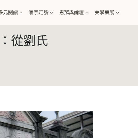
多元閱讀
寰宇走讀
思辨與論壇
美學策展
：從劉氏