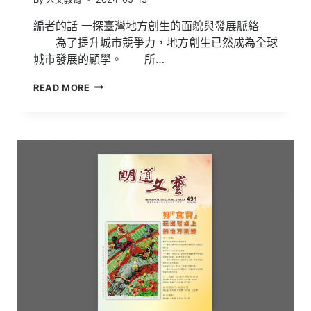
編者的話 一探臺灣地方創生的面貌與發展脈絡
為了提升城市競爭力，地方創生已然成為全球
城市發展的顯學。 所…
明
READ MORE
道
文
藝
第
492
期
【時
間、
空
間
予
人
地
方
創
生
進