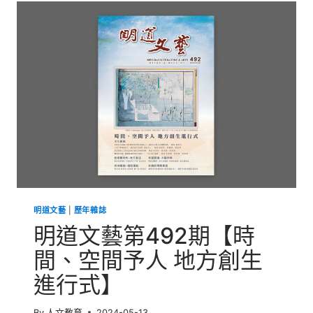
493
期
【42TH
全
球
華
文
學
生
文
學
獎】
明道文藝
|
歷年雜誌
明道文藝第492期【時
間、空間予人 地方創生
進行式】
By
人文教育
2024-05-13