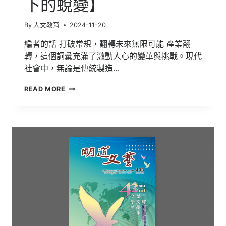
下的蛻變】
By
人文教育
2024-11-20
編者的話 打破常規，翻轉未來無限可能 產業翻
轉，這個詞彙充滿了激動人心的變革與挑戰。現代
社會中，無論是傳統製造…
明
READ MORE
道
文
藝
第
494
期
【劇
變
下
的
蛻
變】