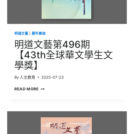
業
的
再
生
之
明道文藝
|
歷年雜誌
路】
明道文藝第496期
【43th全球華文學生文
學獎】
By
人文教育
2025-07-23
明
READ MORE
道
文
藝
第
496
期
【43TH
全