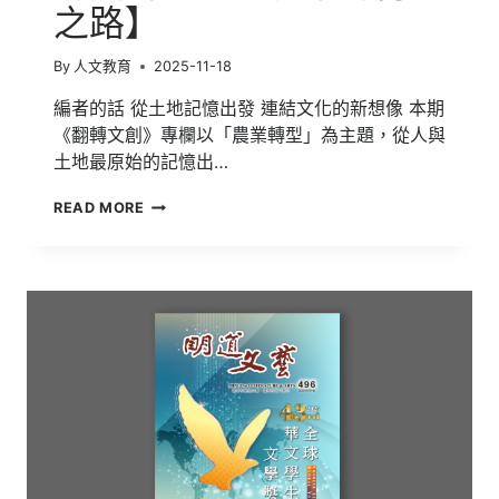
之路】
By
人文教育
2025-11-18
編者的話 從土地記憶出發 連結文化的新想像 本期
《翻轉文創》專欄以「農業轉型」為主題，從人與
土地最原始的記憶出…
明
READ MORE
道
文
藝
第
497
期
【土
地
的
回
聲：
臺
灣
農