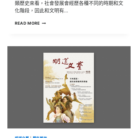
類歷史來看，社會發展會經歷各種不同的時期和文
化階段，因此和文明有…
明
READ MORE
道
文
藝
第
489
期
【致
匠
心，
無
法
取
代
的
手
感
記
憶】