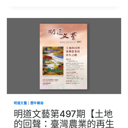
道
文
藝
第
498
期
【轉
動
深
思
維
──
細
數
那
拔
地
而
起
明道文藝
|
歷年雜誌
的
傳
明道文藝第497期【土地
說】
的回聲：臺灣農業的再生