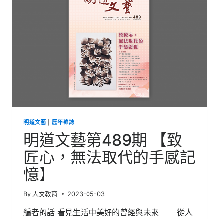
【好
「食
育」
玩
出
餐
桌
上
的
地
方
風
景】
明道文藝
|
歷年雜誌
明道文藝第489期 【致
匠心，無法取代的手感記
憶】
By
人文教育
2023-05-03
編者的話 看見生活中美好的曾經與未來 從人