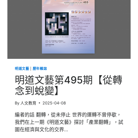
球
華
文
學
生
文
學
獎】
明道文藝
|
歷年雜誌
明道文藝第495期【從轉
念到蛻變】
By
人文教育
2025-04-08
編者的話 翻轉，從未停止 世界的運轉不曾停歇，
我們在上一期《明道文藝》探討「產業翻轉」，試
圖在經濟與文化的交界…