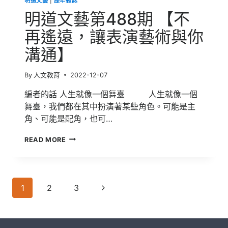
明道文藝
|
歷年雜誌
明道文藝第488期 【不
再遙遠，讓表演藝術與你
溝通】
By
人文教育
2022-12-07
編者的話 人生就像一個舞臺 人生就像一個
舞臺，我們都在其中扮演著某些角色。可能是主
角、可能是配角，也可…
明
READ MORE
道
文
藝
第
Page
488
Next
1
2
3
期
navigation
Page
【不
再
遙