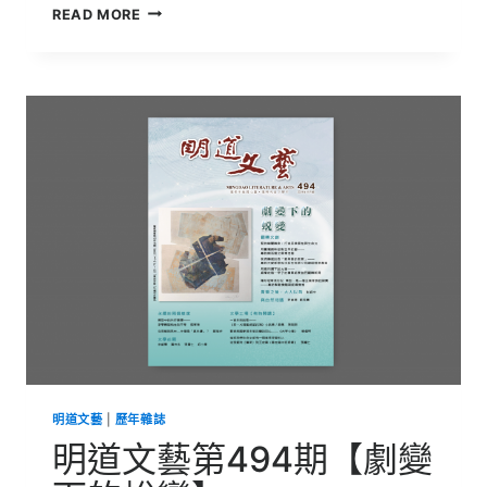
明
READ MORE
道
文
藝
第
495
期
【從
轉
念
到
蛻
變】
明道文藝
|
歷年雜誌
明道文藝第494期【劇變