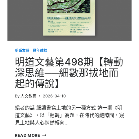
明道文藝
|
歷年雜誌
明道文藝第498期【轉動
深思維──細數那拔地而
起的傳說】
By
人文教育
2026-04-10
編者的話 細讀書寫土地的另一種方式 這一期《明
道文藝》，以「翻轉」為題，在時代的縫隙間，窺
見土地與人心悄然轉向…
明
READ MORE