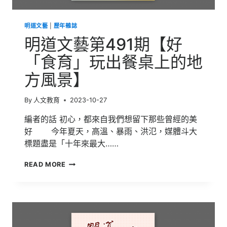
行
式】
明道文藝
|
歷年雜誌
明道文藝第491期【好
「食育」玩出餐桌上的地
方風景】
By
人文教育
2023-10-27
編者的話 初心，都來自我們想留下那些曾經的美
好 今年夏天，高溫、暴雨、洪氾，媒體斗大
標題盡是「十年來最大……
明
READ MORE
道
文
藝
第
491
期