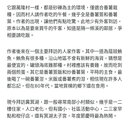
它跟萬隆村一樣，都是砂礫為主的環境，僅適合番薯栽
種，因而村人請作者吃的午餐，幾乎全是番薯簽和番薯
葉。作者的出現，讓他們有點吃驚。此地少有外客到訪，
原本以為是要來買牛的牛客，知道是隔一條溪的鄰居，爭
相要請吃飯。
作者後來在一個主要拜訪的人家作客。其中一道為蔭豉鮪
魚。鮪魚有很多種，沿山地區不會有新鮮的海貨，猜想是
最便宜的，罐頭海底雞那種。村裡應該有養雞，故而吃到
兩個煎蛋。其它是番薯簽飯和炒番薯葉，平時的主食。最
後喝了一碗番薯泔。米飯或番薯煮的泔，相信現在許多人
都忘記，但在80年代，當地質樸的鄉下還在食用。
現今拜訪糞箕湖，跟一般尋常南部小村類似。幾乎是一二
樓住家，人口老化，但有國小、社區活動中心，二三家早
點和柑仔店。還有箕湖太子宮，年度節慶時最為熱鬧。