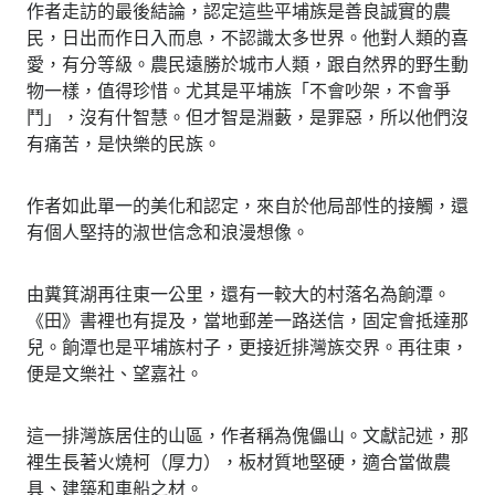
作者走訪的最後結論，認定這些平埔族是善良誠實的農
民，日出而作日入而息，不認識太多世界。他對人類的喜
愛，有分等級。農民遠勝於城市人類，跟自然界的野生動
物一樣，值得珍惜。尤其是平埔族「不會吵架，不會爭
鬥」，沒有什智慧。但才智是淵藪，是罪惡，所以他們沒
有痛苦，是快樂的民族。
作者如此單一的美化和認定，來自於他局部性的接觸，還
有個人堅持的淑世信念和浪漫想像。
由糞箕湖再往東一公里，還有一較大的村落名為餉潭。
《田》書裡也有提及，當地郵差一路送信，固定會抵達那
兒。餉潭也是平埔族村子，更接近排灣族交界。再往東，
便是文樂社、望嘉社。
這一排灣族居住的山區，作者稱為傀儡山。文獻記述，那
裡生長著火燒柯（厚力），板材質地堅硬，適合當做農
具、建築和車船之材。