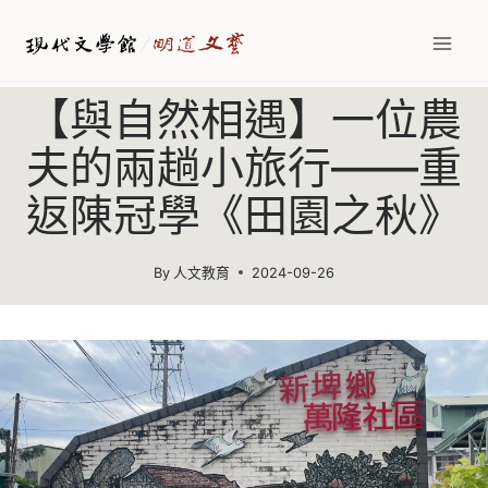
Skip
to
content
【與自然相遇】一位農
夫的兩趟小旅行——重
返陳冠學《田園之秋》
By
人文教育
2024-09-26