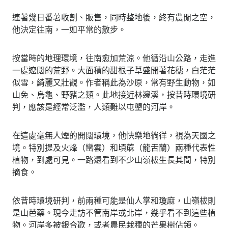
連著幾日番薯收割、販售，同時整地後，終有農閒之空，
他決定往南，一如平常的散步。
按當時的地理環境，往南愈加荒涼。他循沿山公路，走進
一處遼闊的荒野。大面積的甜根子草盛開著花穗，白茫茫
似雪，綺麗又壯觀。作者稱此為沙原，常有野生動物，如
山免、烏龜、野豬之類。此地接近林邊溪，按昔時環境研
判，應該是經常泛濫，人類難以屯墾的河岸。
在這處毫無人煙的開闊環境，他快樂地徜徉，視為天國之
境。特別提及火烽（巒雲）和頃蔴（龍舌蘭）兩種代表性
植物，到處可見。一路還看到不少山嶺柭生長其間，特別
摘食。
依昔時環境研判，前兩種可能是仙人掌和瓊麻，山嶺柭則
是山芭藥。現今走訪不管南岸或北岸，幾乎看不到這些植
物。河岸多被銀合歡，或者農民栽種的芒果樹佔領。