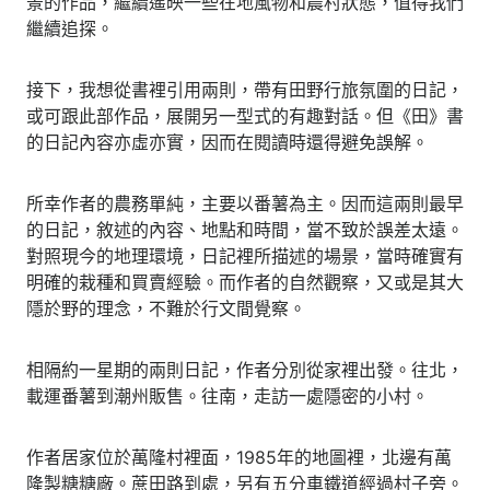
景的作品，繼續遙映一些在地風物和農村狀態，值得我們
繼續追探。
接下，我想從書裡引用兩則，帶有田野行旅氛圍的日記，
或可跟此部作品，展開另一型式的有趣對話。但《田》書
的日記內容亦虛亦實，因而在閱讀時還得避免誤解。
所幸作者的農務單純，主要以番薯為主。因而這兩則最早
的日記，敘述的內容、地點和時間，當不致於誤差太遠。
對照現今的地理環境，日記裡所描述的場景，當時確實有
明確的栽種和買賣經驗。而作者的自然觀察，又或是其大
隱於野的理念，不難於行文間覺察。
相隔約一星期的兩則日記，作者分別從家裡出發。往北，
載運番薯到潮州販售。往南，走訪一處隱密的小村。
作者居家位於萬隆村裡面，1985年的地圖裡，北邊有萬
隆製糖糖廠。蔗田路到處，另有五分車鐵道經過村子旁。