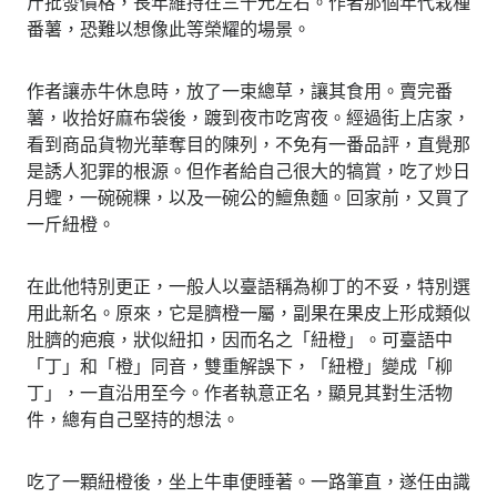
斤批發價格，長年維持在三十元左右。作者那個年代栽種
番薯，恐難以想像此等榮耀的場景。
作者讓赤牛休息時，放了一束總草，讓其食用。賣完番
薯，收拾好麻布袋後，踱到夜市吃宵夜。經過街上店家，
看到商品貨物光華奪目的陳列，不免有一番品評，直覺那
是誘人犯罪的根源。但作者給自己很大的犒賞，吃了炒日
月蟶，一碗碗粿，以及一碗公的鱣魚麵。回家前，又買了
一斤紐橙。
在此他特別更正，一般人以臺語稱為柳丁的不妥，特別選
用此新名。原來，它是臍橙一屬，副果在果皮上形成類似
肚臍的疤痕，狀似紐扣，因而名之「紐橙」。可臺語中
「丁」和「橙」同音，雙重解誤下，「紐橙」變成「柳
丁」，一直沿用至今。作者執意正名，顯見其對生活物
件，總有自己堅持的想法。
吃了一顆紐橙後，坐上牛車便睡著。一路筆直，遂任由識