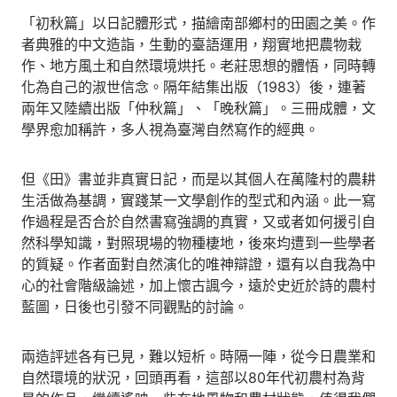
「初秋篇」以日記體形式，描繪南部鄉村的田園之美。作
者典雅的中文造詣，生動的臺語運用，翔實地把農物栽
作、地方風土和自然環境烘托。老莊思想的體悟，同時轉
化為自己的淑世信念。隔年結集出版（1983）後，連著
兩年又陸續出版「仲秋篇」、「晚秋篇」。三冊成體，文
學界愈加稱許，多人視為臺灣自然寫作的經典。
但《田》書並非真實日記，而是以其個人在萬隆村的農耕
生活做為基調，實踐某一文學創作的型式和內涵。此一寫
作過程是否合於自然書寫強調的真實，又或者如何援引自
然科學知識，對照現場的物種棲地，後來均遭到一些學者
的質疑。作者面對自然演化的唯神辯證，還有以自我為中
心的社會階級論述，加上懷古諷今，遠於史近於詩的農村
藍圖，日後也引發不同觀點的討論。
兩造評述各有已見，難以短析。時隔一陣，從今日農業和
自然環境的狀況，回頭再看，這部以80年代初農村為背