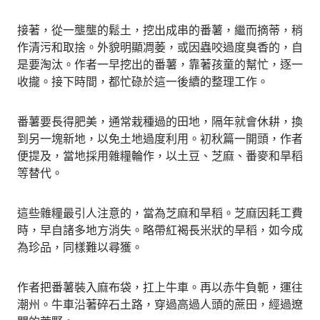
接著，從一壟壟的鬆土，挖出成串的番薯，繼而摘蒂，稍
作清污和取捨。外貌明顯凋萎，或因蟲咬過度臭香的，自
是要淘汰。作者一早挖出的番薯，靠著孩童的幫忙，逐一
收攏。接下時間，都忙碌於這一後續的整理工作。
番薯要長得肥美，通常栽種過的田地，隔年就會休耕，換
到另一塊新地，以免土地過度利用。初秋篇一開頭，作者
便提及，當地採用雜糧輪作，以土豆、芝麻、番麥和旱稻
等替代。
這些雜糧最引人注意的，當為芝麻和旱稻。芝麻因耗工費
時，早自諸多地方消失。略帶紅褐長米狀的旱稻，如今成
為珍品，同樣難以尋獲。
作者把番薯裝入麻布袋，扛上牛車。再以赤牛負軛，運往
潮州。牛車沿著碎石土路，穿過高過人頭的蔗田，經過遼