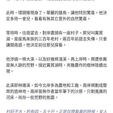
此時，環頸雉現身了。華麗的雄鳥，讓他特別驚喜。他決
定多待一會兒，看看有無其它意外的自然驚喜。
等待時，往南望去，對岸盡頭有一座村子。那兒叫糞箕
湖，是座馬來族的三百年老村。兩百年前語言失傳，只會
講閩南語。他決定前往那兒探看。
他渉過一條大溪，以及好幾條淺溪，再上岸時，周遭依舊
是無人跡的荒野。接近糞箕湖時，夾雜農作的樹林陸續出
現。
此溪即林邊溪，如今北岸多為農地和工廠，南岸規劃成整
齊的造林地。兩岸皆無作者當年筆下的沙原，只剩寬廣的
河床，尚存一些荒野的氛圍。
村莊不大，約有四、五十戶。正是炊煙裊裊的時候，女人