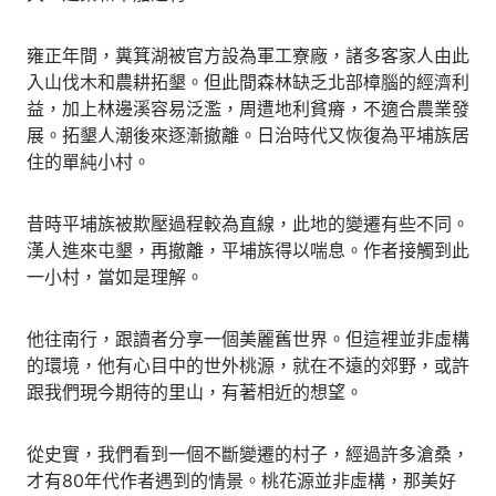
雍正年間，糞箕湖被官方設為軍工寮廠，諸多客家人由此
入山伐木和農耕拓墾。但此間森林缺乏北部樟腦的經濟利
益，加上林邊溪容易泛濫，周遭地利貧瘠，不適合農業發
展。拓墾人潮後來逐漸撤離。日治時代又恢復為平埔族居
住的單純小村。
昔時平埔族被欺壓過程較為直線，此地的變遷有些不同。
漢人進來屯墾，再撤離，平埔族得以喘息。作者接觸到此
一小村，當如是理解。
他往南行，跟讀者分享一個美麗舊世界。但這裡並非虛構
的環境，他有心目中的世外桃源，就在不遠的郊野，或許
跟我們現今期待的里山，有著相近的想望。
從史實，我們看到一個不斷變遷的村子，經過許多滄桑，
才有80年代作者遇到的情景。桃花源並非虛構，那美好