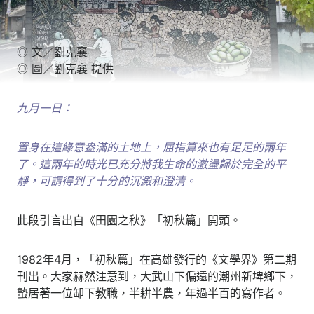
◎ 文／劉克襄
◎ 圖／劉克襄 提供
九月一日：
置身在這綠意盎滿的土地上，屈指算來也有足足的兩年
了。這兩年的時光已充分將我生命的激盪歸於完全的平
靜，可謂得到了十分的沉澱和澄清。
此段引言出自《田園之秋》「初秋篇」開頭。
1982年4月，「初秋篇」在高雄發行的《文學界》第二期
刊出。大家赫然注意到，大武山下偏遠的潮州新埤鄉下，
蟄居著一位缷下教職，半耕半農，年過半百的寫作者。