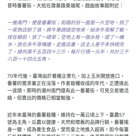
昔時番薯街，大抵在建基路東端尾，戲曲故事館附近：
一進南門，便是番薯街；街路的另一面是一片空地。挑了
一家熟店卸了貨，將牛車趕過空地來，給赤牛哥解了軛，
拴在轅前，放了一總草；空地上有一個水栓，提了一桶
水，放在赤牛哥嘴邊。走進店裏，店主人差不多快磅完
了。總共兩千五百四十三斤，每斤行情一元半，共計三千
八百一十四元五角。
70年代後，臺灣由於養豬企業化，加上玉米開放進口，
番薯的需求量正在沒落。作者栽種收成的年代，正遭逢此
一浪頭。那時的潮州南門還有此一番薯街，可見交易猶活
絡，但賣出的價格已相當勉強。
近年來臺灣的番薯栽種，維持在一萬公頃上下，臺農57
號為主角。瓜農以健康、天然和懷舊的品牌行銷。番薯搖
身一變，成為養生食品，堂而皇之地進入超商。如今每臺