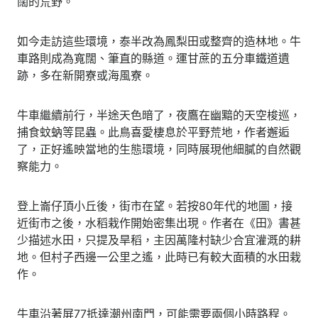
闊的荒野。
如今走訪這些環境，泰半改為鳳梨田或整齊的造林地。牛
車路則成為寬闊、筆直的縣道。運甘蔗的五分車鐵道遺
跡，多在新開寮或海風寮。
牛車繼續前行，半途天色暗了，夜鷹在幽黯的天空梭巡，
捕食蚊蚋等昆蟲。此鳥喜愛棲息於平野荒地，作者邂逅
了，正好遙映當地的生態環境，同時展現他細膩的自然觀
察能力。
登上崙仔頂小丘後，街市在望。若按80年代的地圖，接
近街市之後，水稻栽作開始密集出現。作者在《田》書甚
少描述水田，只提及旱稻，主因萬隆村缺少合宜灌溉的耕
地。但村子西邊一公里之遙，此時已有較大面積的水田栽
作。
牛車沿著屏77抵達潮州南門，可能需要兩個小時路程。