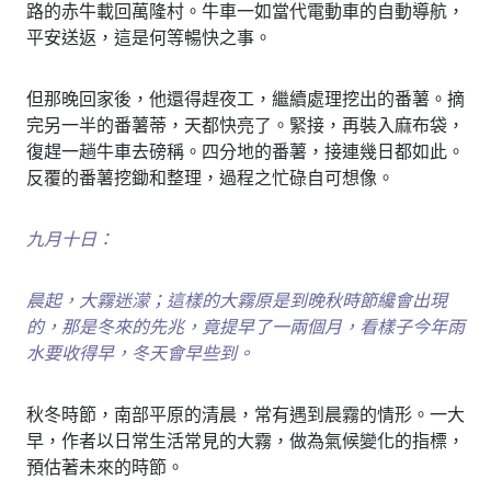
路的赤牛載回萬隆村。牛車一如當代電動車的自動導航，
平安送返，這是何等暢快之事。
但那晚回家後，他還得趕夜工，繼續處理挖出的番薯。摘
完另一半的番薯蒂，天都快亮了。緊接，再裝入麻布袋，
復趕一趟牛車去磅稱。四分地的番薯，接連幾日都如此。
反覆的番薯挖鋤和整理，過程之忙碌自可想像。
九月十日：
晨起，大霧迷濛；這樣的大霧原是到晚秋時節纔會出現
的，那是冬來的先兆，竟提早了一兩個月，看樣子今年雨
水要收得早，冬天會早些到。
秋冬時節，南部平原的清晨，常有遇到晨霧的情形。一大
早，作者以日常生活常見的大霧，做為氣候變化的指標，
預估著未來的時節。