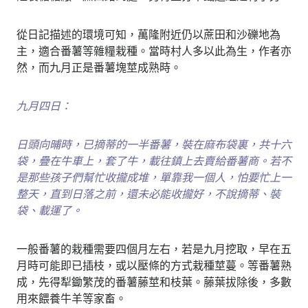
從日記描述的環境可知，萬隆附近仍以蔗田和沙礫地為
主，適合番薯等雜糧栽種。當時村人多以此為生，作者亦
然，而九月正是番薯塊莖成熟時。
九月四日：
日頭向晡時，已摘蒂的一半番薯，裝在麻布袋裏，共十六
袋，疊在牛車上，套了牛，載往鎮上去賣給番薯商。若不
是那些孩子們幫忙收攏成堆，單靠我一個人，怕要忙上一
整天，直到日落之前，還未必能收攏好，不說摘蒂、裝
袋、載運了。
一般番薯的栽種需要四個月左右，若是九月挖取，早在五
月時可能即已插枝，或以壓條的方式栽種莖蔓。等番薯熟
成，先得犁鋤繁茂的番薯藤莖和枝葉。藤葉拔除後，多數
用來餵養牛羊等家畜。