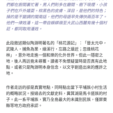
們都在廚間裏忙著，男人們則多在廳間、樹下吸煙，小孩
子們在戶外嬉耍。棕黑色的皮膚、深目，是他們的特色；
操的是不變調的閩南話，他們的母語早失傳快兩百年了。
他們一律姓潘，這一帶自蜈蜞嶺至大武山西麓有幾十個村
莊，都同取用潘姓。
此段敘述類似陶淵明著名的「桃花源記」：「晉太元中，
武陵人，捕魚為業，緣溪行，忘路之遠近；忽逢桃花
林」，意外地走進一個和樂的化外世界。但此一隱密之
地，後人再訪竟未尋獲。讀者不免懷疑當時是否真有此地
點，或者只是陶淵明本身信念，以文字創造出來的應許之
地。
作者走訪的卻是真實地點，同時點出當下平埔族小村生活
的概略狀況。按過去的文獻史料，糞箕湖是馬卡道族的村
子。此一系平埔族，實乃全島最大的未識別民族，僅屏東
縣等地方政府承認。