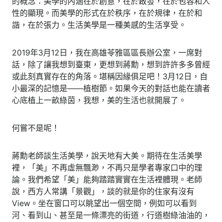
的概念：美學的內涵在於創意，在於啟發，在於包容和人
性的顯現。而美學的形式在於秩序，在於規律，在於和
諧，在於張力。生活美學是一種美感的生活享受。
2019年3月12日，我在高雄苓雅區區長辦公室，一席對
話，除了讓我想到臺東，更想到蔣勳，想到許許多多曾經
或此刻真實存在的角落。堪稱因緣俱足吧！3月12日，自
小最深的記憶是――植樹節。如果今天的對話也能在讀者
心底植上一畝綠茵，我想，美的生活也就開展了。
何嘗不是呢！
蔣勳老師談生活美學，說天地有大美。期待在生活美學
裡，「美」不再虛無飄渺，不再只是學者專家口中的理
論。我們希望「美」能夠踏踏實實在生活裡體現。老師
說，西方人常講「景觀」，談的就是你的住家有沒有
View。坐在窗口可以眺望出一個空間，例如可以看到
河、看到山、甚至是一條漂亮的街道，行道樹綠油油的，