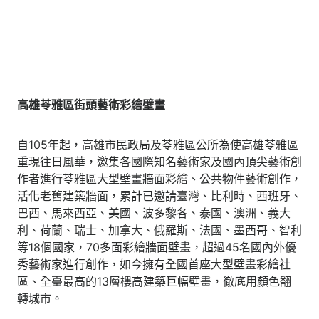
高雄苓雅區街頭藝術彩繪壁畫
自105年起，高雄市民政局及苓雅區公所為使高雄苓雅區
重現往日風華，邀集各國際知名藝術家及國內頂尖藝術創
作者進行苓雅區大型壁畫牆面彩繪、公共物件藝術創作，
活化老舊建築牆面，累計已邀請臺灣、比利時、西班牙、
巴西、馬來西亞、美國、波多黎各、泰國、澳洲、義大
利、荷蘭、瑞士、加拿大、俄羅斯、法國、墨西哥、智利
等18個國家，70多面彩繪牆面壁畫，超過45名國內外優
秀藝術家進行創作，如今擁有全國首座大型壁畫彩繪社
區、全臺最高的13層樓高建築巨幅壁畫，徹底用顏色翻
轉城市。