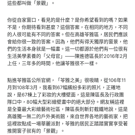
這些都叫做「景觀」。
你從自家窗口，看見的是什麼？是你希望看到的嗎？如果
不是，你期待看到甚麼？這個答案，在相同的地方，不同
的人很可能有不同的答案。但在高雄苓雅區，居民們應該
會給你很一致的答案。因為，他們有得天獨厚的窗景，他
們的生活本身就是一幅畫。這一切都源於他們有一位很有
生活美學素養的「父母官」――陳進德區長於2016年2月
上任，三年多的時間，他讓苓雅很不一樣。
點進苓雅區公所官網，「苓雅之美」很吸睛，從106年11
月到108年3月，我看到67幅繽紛多彩的照片，正確地
說，是67棟上了彩妝的大樓壁面，這是陳區長及行政團
隊口中，80幅大型彩繪壁畫中的絕大部分。網友稱這裡
是全臺最大彩繪藝術社區，陳區長則斬釘截鐵地說，這是
高雄獨一無二的戶外美術館，來自世界各地的藝術家，把
這裡妝點成一場華麗派對，苓雅的居民正踏踏實實享受著
推開窗子就有的「景觀」。