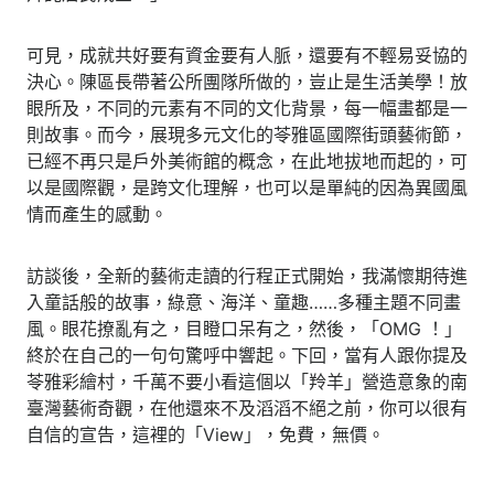
可見，成就共好要有資金要有人脈，還要有不輕易妥協的
決心。陳區長帶著公所團隊所做的，豈止是生活美學！放
眼所及，不同的元素有不同的文化背景，每一幅畫都是一
則故事。而今，展現多元文化的苓雅區國際街頭藝術節，
已經不再只是戶外美術館的概念，在此地拔地而起的，可
以是國際觀，是跨文化理解，也可以是單純的因為異國風
情而產生的感動。
訪談後，全新的藝術走讀的行程正式開始，我滿懷期待進
入童話般的故事，綠意、海洋、童趣……多種主題不同畫
風。眼花撩亂有之，目瞪口呆有之，然後，「OMG ！」
終於在自己的一句句驚呼中響起。下回，當有人跟你提及
苓雅彩繪村，千萬不要小看這個以「羚羊」營造意象的南
臺灣藝術奇觀，在他還來不及滔滔不絕之前，你可以很有
自信的宣告，這裡的「View」，免費，無價。