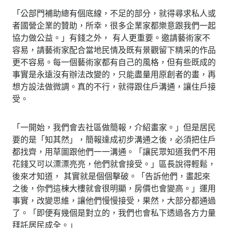
「公部門補助總有個底線，不足的部分，就得尋求私人或
者國營企業的贊助，所幸，很多企業家都樂意跟我們一起
協力做公益。」有錢之外， 有人更重要。邀請藝術家不
容易，請藝術家配合當地民情及既有景觀留下精采的作品
更不容易。每一個藝術家都有自己的風格，但有些既成的
事實是永遠沒有辦法改變的，只能盡量用原創者的畫，再
想方設法做微調。真的不行，就得跟住戶溝通，讓住戶接
受。
「一開始，我們會去社區做簡報，介紹畫家。」但是居民
要的是「知其然」，簡報達成初步溝通之後，必須把住戶
都找齊，用草圖跟他們一一溝通。「讓民眾知道我們不用
花錢又可以漂漂亮亮，他們就會接受。」區長說得輕鬆，
後來才知道， 其實就是個個擊破。「告訴他們，畫起來
之後，你們這棟大樓就會很明顯，房價也會變高。」運用
事實，改變思維，讓他們慢慢接受，果然，大部分都通過
了。「即便有幾個是對立的，我們也會私下透過各方力量
拜託居民成全。」