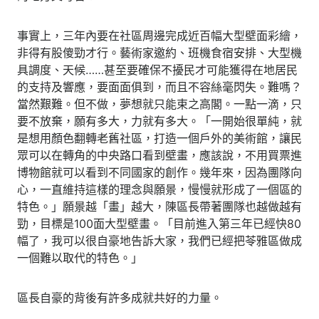
事實上，三年內要在社區周邊完成近百幅大型壁面彩繪，
非得有股傻勁才行。藝術家邀約、班機食宿安排、大型機
具調度、天候……甚至要確保不擾民才可能獲得在地居民
的支持及響應，要面面俱到，而且不容絲毫閃失。難嗎？
當然艱難。但不做，夢想就只能束之高閣。一點一滴，只
要不放棄，願有多大，力就有多大。「一開始很單純，就
是想用顏色翻轉老舊社區，打造一個戶外的美術館，讓民
眾可以在轉角的中央路口看到壁畫，應該說，不用買票進
博物館就可以看到不同國家的創作。幾年來，因為團隊向
心，一直維持這樣的理念與願景，慢慢就形成了一個區的
特色。」願景越「畫」越大，陳區長帶著團隊也越做越有
勁，目標是100面大型壁畫。「目前進入第三年已經快80
幅了，我可以很自豪地告訴大家，我們已經把苓雅區做成
一個難以取代的特色。」
區長自豪的背後有許多成就共好的力量。