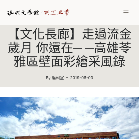
Skip
to
content
【文化長廊】走過流金
歲月 你還在─ ─高雄苓
雅區壁面彩繪采風錄
By
編輯室
2019-06-03