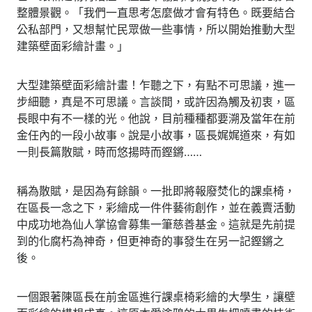
整體景觀。「我們一直思考怎麼做才會有特色。既要結合
公私部門，又想幫忙民眾做一些事情，所以開始推動大型
建築壁面彩繪計畫。」
大型建築壁面彩繪計畫！乍聽之下，有點不可思議，進一
步細聽，真是不可思議。言談間，或許因為觸及初衷，區
長眼中有不一樣的光。他說，目前種種都要溯及當年在前
金任內的一段小故事。說是小故事，區長娓娓道來，有如
一則長篇散賦，時而悠揚時而鏗鏘……
稱為散賦，是因為有餘韻。一批即將報廢焚化的課桌椅，
在區長一念之下，彩繪成一件件藝術創作，並在義賣活動
中成功地為仙人掌協會募集一筆慈善基金。這就是先前提
到的化腐朽為神奇，但更神奇的事發生在另一記鏗鏘之
後。
一個跟著陳區長在前金區進行課桌椅彩繪的大學生，讓壁