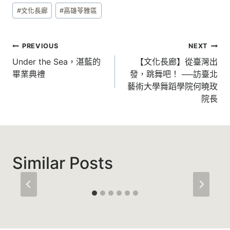
Post
#
文化長廊
#
高雄苓雅區
Tags:
文
PREVIOUS
NEXT
章
Under the Sea，湛藍的
【文化長廊】從臺灣出
畢業典禮
發，跳舞吧！ ──訪臺北
導
藝術大學舞蹈學院何曉玫
覽
院長
Similar Posts