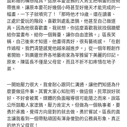
面彩繪的構想成真。這原本愛塗鴉的大男生把噴畫的技術
帶進來，讓原本要花好幾個小時甚至好幾天才能完成的一
幅畫，一下子就噴完了！「那時他才19歲，還在讀書、
正處於愛玩的階段，喜歡到處亂塗鴉，他甚至自己做道
具。因為他很喜歡畫，我就想，你這麼喜歡我就找個牆壁
給你當畫布，給你一個舞臺，讓你自由塗鴉。」區長笑
稱，自己後來才知道，他畫得真好，很有藝術感。「在創
作過程，我們清楚感覺他越來越進步。」從一個年輕創作
者開始，到廣邀世界各地藝術家為苓雅留下美麗的印記。
原來，陳區長不僅是父母官，而且不折不扣疼惜在地子
弟。
一開始壓力很大，我會耐心跟同仁溝通，讓他們知道為什
麼要做這件事。其實大家心知肚明，做這個，民眾說好就
好，不好會被罵，媒體的負面報導很可能隨之而來，說區
公所鼓勵人家塗鴉，壓力肯定大。但做為一個執事者，要
勇於承擔，覺得方向是對的就去做，勇於嘗試。區長的直
言讓我看到一個帶點頑固有渾身傻勁的公務員形象，真正
的地方父母官！