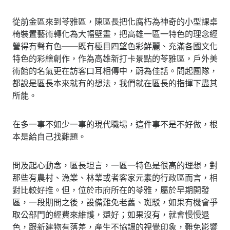
從前金區來到苓雅區，陳區長把化腐朽為神奇的小型課桌
椅裝置藝術轉化為大幅壁畫，把高雄一區一特色的理念經
營得有聲有色――既有極目四望色彩鮮麗、充滿各國文化
特色的彩繪創作，作為高雄新打卡景點的苓雅區，戶外美
術館的名氣更在訪客口耳相傳中，蔚為佳話。問起團隊，
都說是區長本來就有的想法，我們就在區長的指揮下盡其
所能。
在多一事不如少一事的現代職場，這件事不是不好做，根
本是給自己找難題。
問及起心動念，區長坦言，一區一特色是很高的理想，對
那些有農村、漁業、林業或者客家元素的行政區而言，相
對比較好推。但，位於市府所在的苓雅，屬於早期開發
區，一段期間之後，設備難免老舊、斑駁，如果有機會爭
取公部門的經費來維護，還好；如果沒有，就會慢慢退
色，跟新建物有落差，產生不協調的視覺印象，難免影響