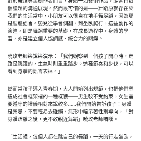
對於舞蹈專業創作者而言，身體一如藝術作品，能進行每
個議題的溝通展現。然而最可惜的是——舞蹈原就存在於
我們的生活當中，小朋友可以很自在地手舞足蹈，因為那
是肢體語言。嬰兒從學會側翻，到坐臥爬行，這些動作的
演進，即是舞蹈重要的基礎，在成長過程中，身體的學
習，亦是建立個人協調感、統合力的關鍵。
曉玫老師邊說邊演示：「我們觀察到一個孩子開心時，走
路是跳躍的，生氣時則重重踏步。這種節奏和步伐，可以
看到身體的語言表達。」
然而當孩子邁入青春期，大人開始列出規範，也把他們塑
造成社會框架裡的一種樣貌——男生較不受約束，女生需
要遵守的禮儀相對來說較多……我們開始告訴孩子：身體
是禁忌，不要輕易去碰觸，無形中暗示著性別導向，「對
身體疏離之後，更不敢親近舞蹈」曉玫老師喟嘆。
「生活裡，每個人都在跳自己的舞蹈，一天的行走坐臥，