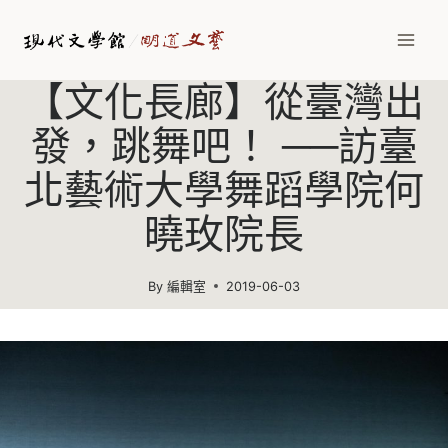
Skip
to
content
【文化長廊】從臺灣出
發，跳舞吧！ ──訪臺
北藝術大學舞蹈學院何
曉玫院長
By
編輯室
2019-06-03