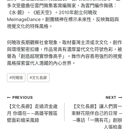
多次受邀擔任雲門舞集客席編舞家，為雲門編作舞碼：
《水‧鏡》、《紙天空》。2010年創立何曉玫
MeimageDance。創團精神在標示未來性，反映舞蹈與
視覺文化的特殊風格。
何曉玫長期觀察社會現象，取材臺灣主流或次文化，創作
與環境緊密扣連，作品常具有濃厚當代文化符號色彩，被
譽為「創造超現實想像高手」。舞作內容善用強烈的視覺
風格探索當代人潛藏的內心世界。
Post
#
何曉玫
#
文化長廊
Tags:
文
PREVIOUS
NEXT
章
【文化長廊】走過流金歲
【文化長廊】讓人們買一
月 你還在─ ─高雄苓雅區
束鮮花陪伴自己的日常 ─
導
壁面彩繪采風錄
─專訪「一隅有花」創辦
覽
人張柏韋