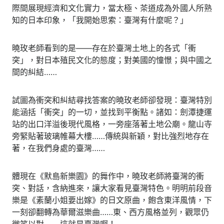
際間展現經濟和文化實力，當太極、茶道成為外國人所熟
知的日本印象，「我開始思索：臺灣有什麼呢？」
曉玫老師看到的是——存在於臺灣土地上的各式「衝
突」，對日本殖民文化的態度；對美國的憧憬；與中國之
間的糾結……
試圖為衝突和糾結尋找答案的曉玫老師卻發現：臺灣特別
能涵括「衝突」的一切，並找到平衡點。諸如：劍潭捷運
站的出口洋溢後現代風格，一旁座落著土地公廟。龍山寺
旁緊貼著玻璃帷幕大樓……傳統與新穎，對比強烈地存在
著，在我們身處的臺灣……
體現在《默島新樂園》的舞作中，曉玫老師將臺灣的衝
突、對話，含納進來，讓大家看見臺灣特色。明明前段音
樂是《素蘭小姐要出嫁》的日文原曲，飽含東洋風情，下
一刻卻翻轉為華爾滋樂曲……東、西方風格並列，觀眾仍