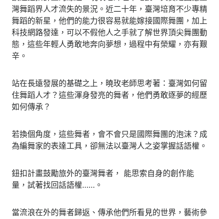
灣舞蹈界人才流失的景況。近二十年，臺灣培育不少專精
舞蹈的新星，他們的能力很容易就能嫁接國際舞團，加上
科技網路發達，可以不假他人之手就了解世界頂尖舞團動
態，這些年輕人勇敢地奔向夢想，過程中有榮耀，亦有艱
辛。
站在長遠發展的基礎之上，曉玫老師思考著：臺灣如何留
住舞蹈人才？這些渾身發亮的舞者，他們勇敢逐夢的經歷
如何傳承？
若換個角度，這些舞者，會不會只是國際舞團的泡沫？成
為編舞家的表達工具，卻無法以臺灣人之姿掌握話語權。
鈕扣計畫鼓勵旅外的臺灣舞者， 能思索自身的創作能
量，試著找回話語權……。
當流浪在外的舞者歸返、傳承他們所看見的世界，藝術參