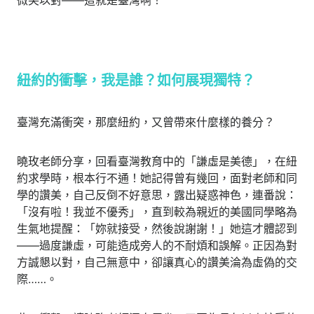
微笑以對——這就是臺灣啊！
紐約的衝擊，我是誰？如何展現獨特？
臺灣充滿衝突，那麼紐約，又曾帶來什麼樣的養分？
曉玫老師分享，回看臺灣教育中的「謙虛是美德」，在紐
約求學時，根本行不通！她記得曾有幾回，面對老師和同
學的讚美，自己反倒不好意思，露出疑惑神色，連番說：
「沒有啦！我並不優秀」，直到較為親近的美國同學略為
生氣地提醒：「妳就接受，然後說謝謝！」她這才體認到
——過度謙虛，可能造成旁人的不耐煩和誤解。正因為對
方誠懇以對，自己無意中，卻讓真心的讚美淪為虛偽的交
際……。