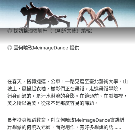
◎ 採訪整理∕張毓軒（《明道文藝》編輯）
◎ 圖∕何曉玫MeimageDance 提供
在春天，搭轉捷運、公車，一路晃蕩至臺北藝術大學，山
坡上，風揚起衣袖，樹影們正在舞蹈，走進舞蹈學院，
錯身而過的，是汗水淋漓的身影。在鏡頭前、在劇場裡，
美之所以為美，從來不是那麼容易的課題。
長年投身舞蹈教育，創立何曉玫MeimageDance實踐編
舞想像的何曉玫老師，面對創作，有好多想說的話……