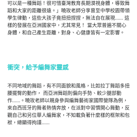
可以是一種舞蹈！很可惜臺灣教育長期漠視身體，導致舞
蹈和大家的距離很遠。」曉玫老師分享曾至中學校園帶領
學生律動，這些大孩子竟扭扭捏捏，無法自在展現…… 這
樣的發展在亞洲國家中，尤其常見！ 當大眾普遍不關心
身體，和自己產生距離，對身、心健康皆有一定影響。
衝突，給予編舞家靈感
不同地域的舞蹈，有不同面貌和風格，比如拉丁舞蹈多扭
腰擺臀的動作， 而亞洲舞蹈則偏向手勢、較少腿部動
作……。曉玫老師以親身參與編舞藝術家國際營隊為例，
來自西班牙的舞者熱情奔放，在派對中習慣開心舞動，反
觀自己和另位華人編舞家，不知載負著什麼樣的框架和包
袱，總顯得拘謹……