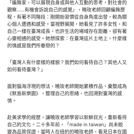
「編舞家，可以展現自身或與他人互動的思考，對社會的
觀察……有機會訴說自己的感覺」，曉玫老師回顧編舞歷
程，有著不同階段：剛開始習慣從自身角度出發，較為關
心個人遭遇和感受。當視野展開，她看見了許多女性，和
自己一樣在臺灣成長，也許生活的場域存在距離，卻有著
心靈相通的感受。她想探索：在臺灣這片土地上，什麼樣
的情感是我們所眷戀的？
「臺灣人有什麼樣的樣貌？我們如何看待自己？其他人又
如何看待臺灣？」
面對腦海浮現的想法，曉玫老師開始累積作品，彙整成為
《默島新樂園》，整理自己的思緒，也回溯對臺灣的感
情。
赴美求學的經歷，讓曉玫老師學習以新鮮目光，重新看待
自己的文化。二十多年前，「made in taiwan」尚未蛻
變為品質保證，當時人在紐約的曉玫老師，看見日本在國