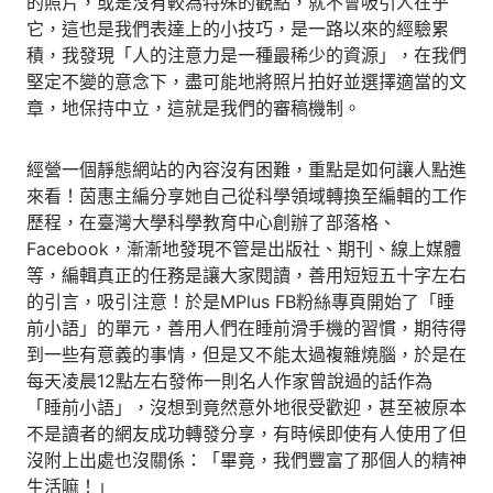
的照片，或是沒有較為特殊的觀點，就不會吸引人在乎
它，這也是我們表達上的小技巧，是一路以來的經驗累
積，我發現「人的注意力是一種最稀少的資源」，在我們
堅定不變的意念下，盡可能地將照片拍好並選擇適當的文
章，地保持中立，這就是我們的審稿機制。
經營一個靜態網站的內容沒有困難，重點是如何讓人點進
來看！茵惠主編分享她自己從科學領域轉換至編輯的工作
歷程，在臺灣大學科學教育中心創辦了部落格、
Facebook，漸漸地發現不管是出版社、期刊、線上媒體
等，編輯真正的任務是讓大家閱讀，善用短短五十字左右
的引言，吸引注意！於是MPlus FB粉絲專頁開始了「睡
前小語」的單元，善用人們在睡前滑手機的習慣，期待得
到一些有意義的事情，但是又不能太過複雜燒腦，於是在
每天凌晨12點左右發佈一則名人作家曾說過的話作為
「睡前小語」，沒想到竟然意外地很受歡迎，甚至被原本
不是讀者的網友成功轉發分享，有時候即使有人使用了但
沒附上出處也沒關係：「畢竟，我們豐富了那個人的精神
生活嘛！」