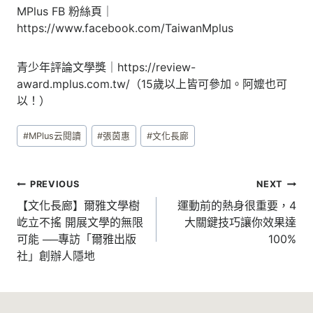
MPlus FB 粉絲頁｜
https://www.facebook.com/TaiwanMplus
青少年評論文學獎｜https://review-
award.mplus.com.tw/（15歲以上皆可參加。阿嬤也可
以！）
Post
#
MPlus云閱讀
#
張茵惠
#
文化長廊
Tags:
文
PREVIOUS
NEXT
章
【文化長廊】爾雅文學樹
運動前的熱身很重要，4
屹立不搖 開展文學的無限
大關鍵技巧讓你效果達
導
可能 ──專訪「爾雅出版
100%
覽
社」創辦人隱地