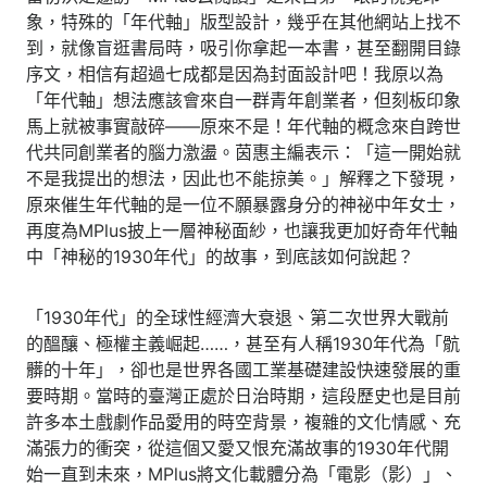
象，特殊的「年代軸」版型設計，幾乎在其他網站上找不
到，就像盲逛書局時，吸引你拿起一本書，甚至翻開目錄
序文，相信有超過七成都是因為封面設計吧！我原以為
「年代軸」想法應該會來自一群青年創業者，但刻板印象
馬上就被事實敲碎――原來不是！年代軸的概念來自跨世
代共同創業者的腦力激盪。茵惠主編表示：「這一開始就
不是我提出的想法，因此也不能掠美。」解釋之下發現，
原來催生年代軸的是一位不願暴露身分的神祕中年女士，
再度為MPlus披上一層神秘面紗，也讓我更加好奇年代軸
中「神秘的1930年代」的故事，到底該如何說起？
「1930年代」的全球性經濟大衰退、第二次世界大戰前
的醞釀、極權主義崛起……，甚至有人稱1930年代為「骯
髒的十年」，卻也是世界各國工業基礎建設快速發展的重
要時期。當時的臺灣正處於日治時期，這段歷史也是目前
許多本土戲劇作品愛用的時空背景，複雜的文化情感、充
滿張力的衝突，從這個又愛又恨充滿故事的1930年代開
始一直到未來，MPlus將文化載體分為「電影（影）」、