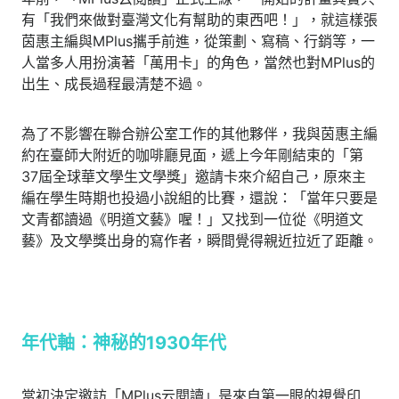
有「我們來做對臺灣文化有幫助的東西吧！」，就這樣張
茵惠主編與MPlus攜手前進，從策劃、寫稿、行銷等，一
人當多人用扮演著「萬用卡」的角色，當然也對MPlus的
出生、成長過程最清楚不過。
為了不影響在聯合辦公室工作的其他夥伴，我與茵惠主編
約在臺師大附近的咖啡廳見面，遞上今年剛結束的「第
37屆全球華文學生文學獎」邀請卡來介紹自己，原來主
編在學生時期也投過小說組的比賽，還說：「當年只要是
文青都讀過《明道文藝》喔！」又找到一位從《明道文
藝》及文學獎出身的寫作者，瞬間覺得親近拉近了距離。
年代軸：神秘的1930年代
當初決定邀訪「MPlus云閱讀」是來自第一眼的視覺印