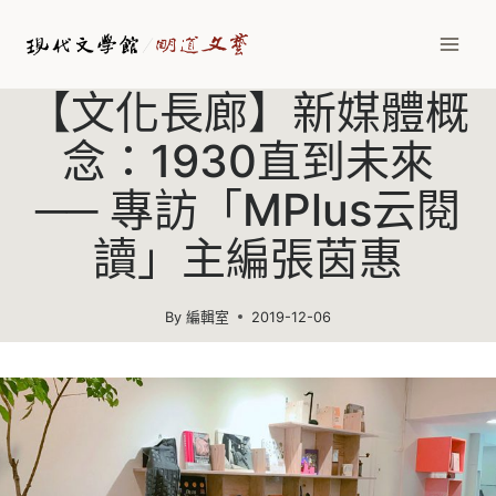
Skip
to
content
【文化長廊】新媒體概
念：1930直到未來
── 專訪「MPlus云閱
讀」主編張茵惠
By
編輯室
2019-12-06