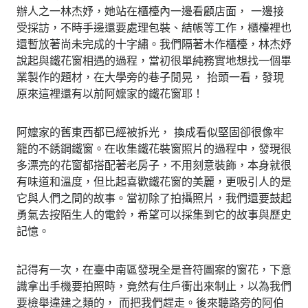
辦人之一林杰妤，她站在櫃檯內一邊看顧店面， 一邊接
受採訪，不時手邊還要處理包裝、結帳等工作，櫃檯裡也
還暫放著尚未完成的十字繡。我們隔著木作櫃檯，林杰妤
說起與鐵花窗相遇的過程，當初很單純務實地想找一個畢
業製作的題材，在大學旁的巷子閒晃， 抬頭一看，發現
原來這裡還有以前阿嬤家的鐵花窗耶！
阿嬤家的舊東西都已經被拆光， 換成看似堅固卻很像牢
籠的不銹鋼鐵窗。在收集鐵花裝窗照片的過程中，發現很
多漂亮的花窗都搭配著老房子，不用刻意裝飾，本身就很
有味道和溫度，但比起喜歡鐵花窗的美麗，更吸引人的是
它與人們之間的故事。當初除了拍攝照片，我們還要鼓起
勇氣去按陌生人的電鈴，希望可以採集到它的故事與歷史
記憶。
記得有一次，在臺中南區發現全是音符圖案的窗花，下意
識拿出手機要拍照時，竟然有住戶衝出來制止，以為我們
要檢舉違建之類的， 而把我們趕走。後來聽路旁的阿伯