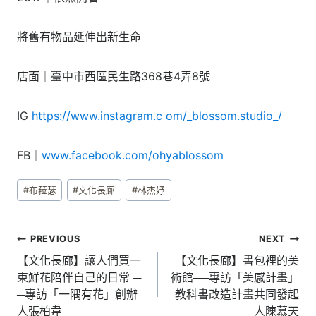
將舊有物品延伸出新生命
店面｜臺中市西區民生路368巷4弄8號
IG
https://www.instagram.c om/_blossom.studio_/
FB｜
www.facebook.com/ohyablossom
Post
#
布菈瑟
#
文化長廊
#
林杰妤
Tags:
文
PREVIOUS
NEXT
章
【文化長廊】讓人們買一
【文化長廊】書包裡的美
束鮮花陪伴自己的日常 ─
術館──專訪「美感計畫」
導
─專訪「一隅有花」創辦
教科書改造計畫共同發起
覽
人張柏韋
人陳慕天