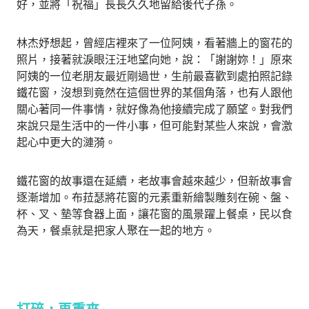
好，並將「祝福」長長久久地留給後代子孫。
林杰妤想起，曾經店裡來了一位阿姨，看著牆上的窗花的
照片，接著就淚眼汪汪地望向她，說：「謝謝妳！」原來
阿姨的一位老朋友最近剛過世，生前最喜歡到處拍照記錄
鐵花窗，沒想到竟然在這個世界的某個角落，也有人跟他
關心著同一件事情，就好像為他接續完成了願望。對我們
來說只是生活中的一件小事，但可能對某些人來說，會激
起心中更大的漣漪。
鐵花窗的故事還在延續，老故事會越來越少，但新故事會
逐漸增加。布菈瑟將花窗的元素重新繪製雕刻在碗、盤、
杯、叉、墊等食器上面，讓花窗的風景躍上餐桌，民以食
為天，餐桌就是把家人聚在一起的地方。