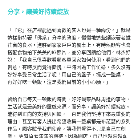
分享，讓美好持續綻放
「『它』在店裡能遇到喜歡的客人也是一種緣份。」就是
這樣抱持著「佛系」分享的態度，慢慢地這些鑲嵌著老鐵
花窗的食器，進駐到家家戶戶的餐桌上，有時候顧客也會
搭配食物拍下美美的IG照片，並分享回饋給他們。林杰妤
說：「我自己很喜歡看顧客買回家如何使用，看到他們的
創意，有時反而覺得慚愧，平時因為工作忙碌，多久沒有
好好享受日常生活了呢！用自己的盤子，擺成一整桌，
再好好吃一頓飯，這是我們目前的小小心願。」
留給自己每天一頓飯的時間，好好觀察品味周遭的事物，
生活就是最美好的靈感來源，而分享，讓美好持續綻放。
能得到正向的支持與回饋，一直是我們堅持下來最重要的
理由，甚至有客人提出希望收集一整桌都是布菈瑟的系列
作品，顧客賦予我們使命，讓我們覺得不只是自己在創
業， 更背負著滿滿的期待。因為開店，自己也越來越喜