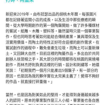
打碎，再重來
新迎來2019年，由布菈瑟出品的胡桃木年曆，每張圖片
都在記錄著這間小店的成長，以及生活中那些療癒的瞬
間。從大學時期創作的第一個陶盤開始，做了許多種媒材
的嘗試，紙雕、木雕、塑料等，雖然當時只是一個畢業製
作，但也同時思考著如何能結合傳統產業，兼具環保及生
活實用價值。而陶土的特性正好符合這樣的創作需求，在
嘗試創作的過程中，難免會產生垃圾，而陶土可以重新煉
土，又回歸大自然。目前店裡的陶藝作品，多出自於共同
創辦人徐翌榕之手，其大部分的時間都待在桃園的窯燒場
創作，而林杰妤則負責店裡的行銷、設計和刺繡等，她還
笑說：「初期我們一個月只能產出5個盤子，有一部分的
原因，也是因為我的夥伴實在太完美主義了！覺得不夠好
的作品，就直接打碎重做。」
當然，也是因為對美如此的堅持，才能得到身邊越來越多
人的認同。原本的畢業製作是三人小組，畢業後也各自進