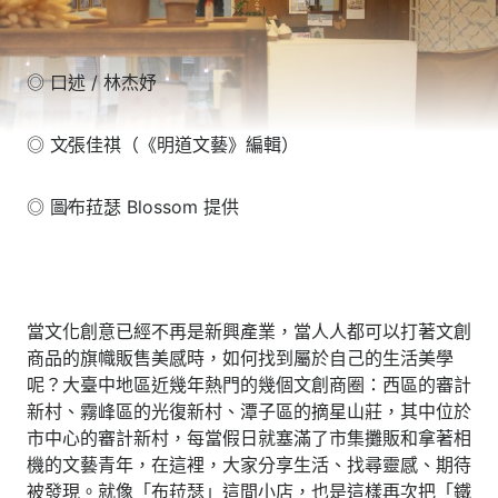
◎ 口述 / 林杰妤
◎ 文∕張佳祺（《明道文藝》編輯）
◎ 圖∕布菈瑟 Blossom 提供
當文化創意已經不再是新興產業，當人人都可以打著文創
商品的旗幟販售美感時，如何找到屬於自己的生活美學
呢？大臺中地區近幾年熱門的幾個文創商圈：西區的審計
新村、霧峰區的光復新村、潭子區的摘星山莊，其中位於
市中心的審計新村，每當假日就塞滿了市集攤販和拿著相
機的文藝青年，在這裡，大家分享生活、找尋靈感、期待
被發現。就像「布菈瑟」這間小店，也是這樣再次把「鐵