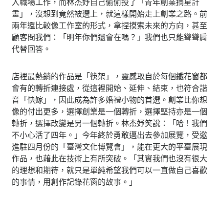
入職場工作，而林杰妤自己偷偷投了「青年創業摘星計
畫」，沒想到竟然被選上，就這樣開始走上創業之路。前
兩年還比較像工作室的形式，拿捏摸索未來的方向，甚至
顧客問我們：「明年你們還會在嗎？」我們也只能聳聳肩
代替回答。
店裡最熱銷的作品是「筷架」，靈感取自於每個鐵花窗都
會有的轉折連接處，從這裡開始、延伸、結束，也符合諧
音「快嫁」，因此成為許多婚禮小物的首選。創業比你想
像的付出更多，選擇創業是一個轉折，選擇堅持亦是一個
轉折，選擇改變是另一個轉折。林杰妤笑說：「哈！我們
不小心活了四年。」今年終於勇敢邁出去參加展覽，受邀
進駐四月份的「臺灣文化博覽會」，能在更大的平臺展現
作品，也藉此在技術上有所突破。「其實我們也沒有很大
的理想和期待，就只是單純希望我們可以一直做自己喜歡
的事情，用創作記錄花窗的故事。」