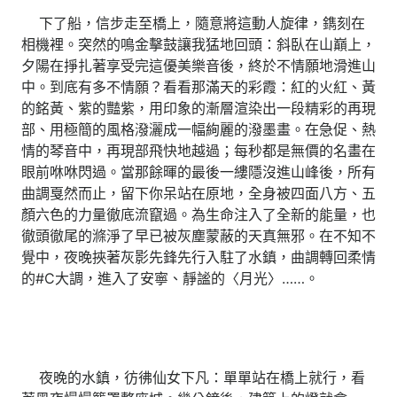
下了船，信步走至橋上，隨意將這動人旋律，鐫刻在
相機裡。突然的鳴金擊鼓讓我猛地回頭：斜臥在山巔上，
夕陽在掙扎著享受完這優美樂音後，終於不情願地滑進山
中。到底有多不情願？看看那滿天的彩霞：紅的火紅、黃
的銘黃、紫的豔紫，用印象的漸層渲染出一段精彩的再現
部、用極簡的風格潑灑成一幅絢麗的潑墨畫。在急促、熱
情的琴音中，再現部飛快地越過；每秒都是無價的名畫在
眼前咻咻閃過。當那餘暉的最後一縷隱沒進山峰後，所有
曲調戛然而止，留下你呆站在原地，全身被四面八方、五
顏六色的力量徹底流竄過。為生命注入了全新的能量，也
徹頭徹尾的滌淨了早已被灰塵蒙蔽的天真無邪。在不知不
覺中，夜晚挾著灰影先鋒先行入駐了水鎮，曲調轉回柔情
的#C大調，進入了安寧、靜謐的〈月光〉……。
夜晚的水鎮，彷彿仙女下凡：單單站在橋上就行，看