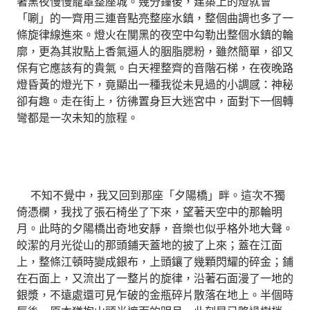
著黑夜慢慢籠罩整座城。幾分鐘後，建築上的燈就會
「唰」的一齊用三連音點亮整座水鎮，整個曲調也多了一
條旋律線進來。燈火在闃黑的夜空中勾勒出整個水鎮的輪
廓，更為其妝點上香氣逼人的胭脂腮粉，雖然簡單，卻又
保有它應該有的貴氣。白天裡整齊的音階石梯，在夜晚路
燈昏黃的燈光下，竟顯出一種我從未見過的小調感：神秘
卻有趣。走在街上，彷彿置身巨大迷宮中，面對下一個轉
彎都是一次未知的旅程。
不知不覺中，我又回到那座「夕陽橋」畔。這次不獨
倚憑欄，我找了張石椅坐了下來，望著天空中的那輪明
月。此時的夕陽橋出奇地安靜，音樂也似乎格外地大聲。
皎潔的月光從山的那頭鋪天蓋地的披了上來；蓋在江面
上，整條江頓時變成銀布，上頭鑲了幾顆閃耀的碎金；鋪
在石面上，又流出了一整片的旋律，沿著石面漫了一地的
銀漿，不遠處還可見乍破的金瓶碎片散落在地上。半個時