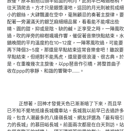
辰後，原本猶抱山頭半遮面的明月，此刻早已略過樹梢，
往天頂爬去。方才只是銀漿漫地，這回的月光則被剪成細
小的銀絲，大肆飄盪在空中，毫無顧忌的奏著主旋律。要
配著一旁灑滿天的銀芝麻細細品嘗，看看能不能嚐出些
晴、圓的甜，抑或是陰、缺的鹹。正享受之時，一陣風吹
過，吹的岸旁的柳樹颯颯作響，催促著音樂快點結束。水
鎮晚間的平均溫度約在10~12度，一陣寒風吹過，可能要
再下降個3~5度，那還是早點結束這常音樂會吧！雖說要
早點結束，但絕對不能馬虎，還是要很浪漫、很古典。於
是，在重複幾次主旋後，以pp琶音作引橋，將整首曲子
收在ppp的寧靜、和諧的響聲中……。
正想著，回神才發覺天色已漸漸暗了下來，而且早
已不知不覺地抵達長城纜車站。長城我以前早已去過許多
段，包含人潮最多的八達嶺長城、網友評選為「最有吸引
力的長城」的慕田峪長城。前面兩次都是在白天到訪。站