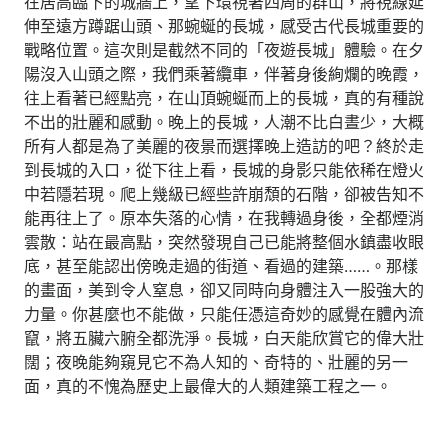
在居高臨下的城牆上，望下環視著四周的群山，將視線延
伸至遠方蹲踞山頭、那蜿蜒的長城，感受古代長城重要的
戰略位置。這次則是截然不同的「夜遊長城」體驗。在夕
陽沒入山頭之際，我們乘著纜車，伴著身後絢爛的晚霞，
往上看著已經點亮，在山頂蜿蜒而上的長城，真的有種說
不出的壯麗和感動。晚上的長城，人潮不比白晝少，大概
所有人都是為了美麗的夜景而選擇晚上造訪的吧？終於走
到長城的入口，從下往上看，長城的身影只能依稀在燈火
中若隱若現。爬上幾級已經些許崩頹的石階，卻被告知不
能再往上了。原本失落的心情，在我轉過身後，全都煙消
雲散：站在最高點，突然發現自己已能將整個水鎮盡收眼
底，甚至能認出傍晚走過的街道、看過的建築……。那樣
的畫面，美到令人窒息，卻又同時向身體注入一股強大的
力量。你甚麼也不能做，只能任憑這奇妙的感覺在體內流
竄，將五臟六腑全都洗淨。長城，白天能欣賞它的偉大壯
闊；夜晚能夠窺見它不為人知的、奇特的、壯麗的另一
面，真的不愧為歷史上最偉大的人類建築工程之一。