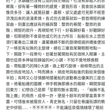
的。」水鎮雖然沒有江南的微茫細雨，也沒有那黏人的思
鄉風，卻有著一種微妙的感覺。要我形容，我會說水鎮就
像貝多芬：讓人感覺莊嚴、肅穆，卻又處處可見那不經意
流洩出來的浪漫柔情。各式仿古建築就如一首首規矩的練
習曲，刻畫出應該有的橫與豎：整齊的巷閭、整齊的音
階；規矩的爬升，再規矩地下行。好看歸好看，好聽歸好
聽，但那絕對不會是他或它的主力所在：船舶在水上悠悠
滑行著奏出三連音，盪著連綿不斷的旋律經過拱橋後便加
了一條若有似無的主旋律，總在三連音尾聲輕輕地點一
下，開啟下一段樂句。划著划著開始有民宿映入眼簾，主
題也從原本神祕但靜謐的#C小調，不知不覺地移進輕
盈、帶點靈巧的降D大調。換上輕巧旋律，柳條帶出的主
題也俏皮地加入。時而拂水，頑皮地與船後的縠紋來個後
半拍；有時又心甘情願地隨著船的波動奏出優美的三度合
音。倚著船邊的圍欄，伸手輕撫那拂水的楊柳，瞬間穿越
回東方：幻想自己是那「笙歌吹斷水雲間」、「袖舞不亂
階上塵」的飛燕，成帝一許，便是十餘年的榮華富貴享不
盡。可惜後來被廢庶人、青史無名，只留在巷議街譚的軼
史中徘徊……，不不不不不，不能讓這哀傷情緒壞了眼前