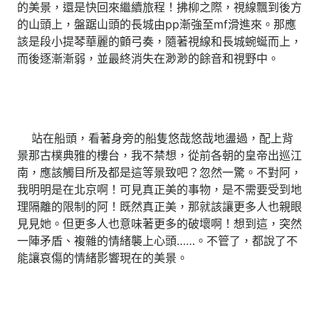
的美景，還是快回來繼續旅程！拂柳之際，視線飄到後方
的山頭上，盤踞山頭的長城由pp漸強至mf滑進來。那應
該是段小提琴華麗的顫弓奏，隨著視線和長城蜿蜒而上，
而後逐漸漸弱，並最終消失在渺渺的餘音和視野中。
站在船頭，看著身旁的船隻悠哉悠哉地盪過，配上背
景那古樸典雅的樓台，我不禁想，從前各朝的皇帝出巡江
南，應該觸目所及都是這等景致吧？忽然一驚。不對阿，
我明明是在北京啊！可見真正美的事物，是不需要受到地
理隔離的限制的阿！既然真正美，那就該讓更多人也親眼
見見她。但更多人也意味著更多的破壞啊！想到這，突然
一陣矛盾、複雜的情緒襲上心頭……。不管了，都說了不
能讓哀傷的情緒影響現在的美景。