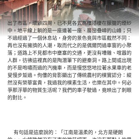
出了市區，環顧四周，已不見各式高樓隱棲在朦朧的煙紗
中。地平線上躺的是一座連著一座、層巒疊嶂的山峰；只
不過經過了一個休息站，身旁的景色竟與市區截然不同：
再也沒有擁擠的人潮，取而代之的是偶爾閃過車窗的小聚
落；道路上不見都市中壅塞的交通，更沒有嘈雜、喧囂的
人群，彷彿這裡真的是陶潛筆下的避秦洞。路上間或出現
的不是咆嘯而過的汽機車，而是慢悠悠地拉著水果車的老
叟慢步踅過。佝僂的背影顯出了傳統農村的樸實認分：縱
然沒有榮華富貴，我過我的樸素生活，也樂在其中。何必
爭那浮華的物質生活呢？我們的車子駛過，竟映出了刺眼
的對比。
有句話是這麼說的：「江南是溫柔的，北方是硬朗