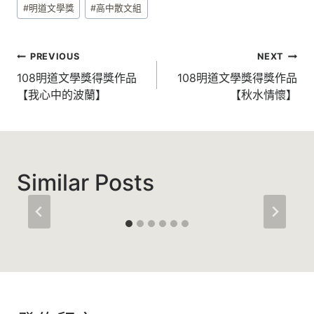
Post
#
明道文學獎
#
高中散文組
Tags:
文
PREVIOUS
NEXT
章
108明道文學獎得獎作品
108明道文學獎得獎作品
【我心中的波蘭】
【秋水情懷】
導
覽
Similar Posts