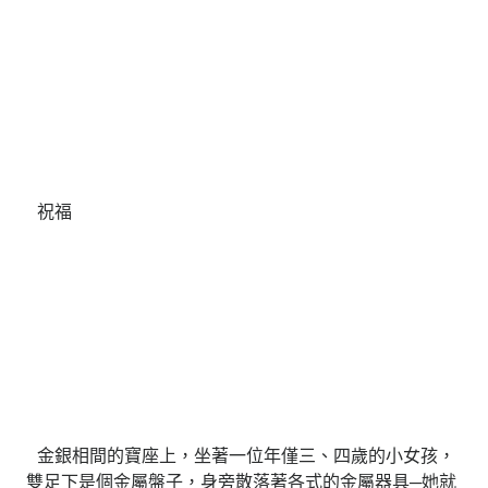
祝福
金銀相間的寶座上，坐著一位年僅三、四歲的小女孩，
雙足下是個金屬盤子，身旁散落著各式的金屬器具─她就